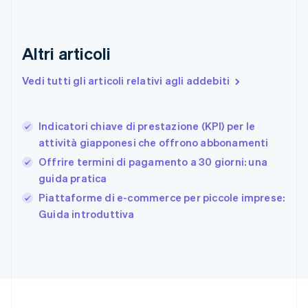
Estonia
English
Finlandia
Altri articoli
English
Svenska
Francia
Vedi tutti gli articoli relativi agli addebiti
Français
English
Germania
Deutsch
English
Indicatori chiave di prestazione (KPI) per le
Giappone
日本語
English
attività giapponesi che offrono abbonamenti
Gibilterra
Offrire termini di pagamento a 30 giorni: una
English
guida pratica
Grecia
English
Piattaforme di e-commerce per piccole imprese:
India
Guida introduttiva
English
Irlanda
English
Italia
Italiano
English
Lettonia
English