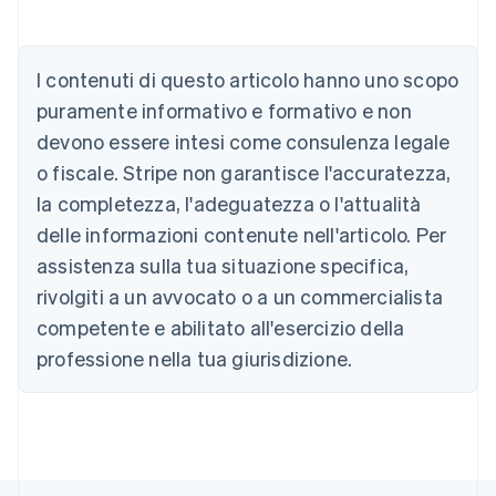
Australia
English
Austria
I contenuti di questo articolo hanno uno scopo
Deutsch
English
puramente informativo e formativo e non
Belgio
devono essere intesi come consulenza legale
Nederlands
Français
Deutsch
English
Brasile
o fiscale. Stripe non garantisce l'accuratezza,
Português
English
la completezza, l'adeguatezza o l'attualità
Bulgaria
English
delle informazioni contenute nell'articolo. Per
Canada
assistenza sulla tua situazione specifica,
English
Français
Cina continentale
rivolgiti a un avvocato o a un commercialista
简体中文
English
competente e abilitato all'esercizio della
Cipro
professione nella tua giurisdizione.
English
Croazia
English
Italiano
Danimarca
English
Emirati Arabi Uniti
English