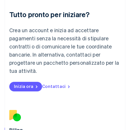
Liechtenstein
Deutsch
English
Tutto pronto per iniziare?
Lituania
English
Crea un account e inizia ad accettare
Lussemburgo
Français
Deutsch
English
pagamenti senza la necessità di stipulare
Malaysia
contratti o di comunicare le tue coordinate
English
简体中文
Malta
bancarie. In alternativa, contattaci per
English
progettare un pacchetto personalizzato per la
Messico
tua attività.
Español
English
Norvegia
English
Inizia ora
Contattaci
Nuova Zelanda
English
Paesi Bassi
Nederlands
English
Polonia
English
Portogallo
Português
English
Billing