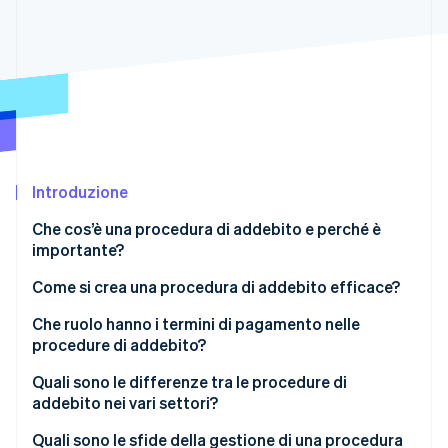
Scopri cosa ti aspetta
Radar
Ecosistema
Prevenzione delle frodi
Partner
Atlas
Stripe App Marketplace
Costituzione di start-up
Climate
Rimozione del carbonio
Identity
Introduzione
Verifica online dell'identità
Che cos’è una procedura di addebito e perché è
importante?
Come si crea una procedura di addebito efficace?
Identifica chi, quando e come
Che ruolo hanno i termini di pagamento nelle
Stripe Sessions 2026
Scopri come Stripe sta costruendo l'infrastruttura economi
procedure di addebito?
Formalizza il design della tua fattura
Guarda ora
Quali sono le differenze tra le procedure di
Automatizza ove possibile
addebito nei vari settori?
Comunica in modo chiaro
Quali sono le sfide della gestione di una procedura