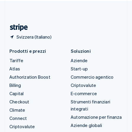
Thailandia
ไทย
English
Ungheria
English
Svizzera (Italiano)
Prodotti e prezzi
Soluzioni
Tariffe
Aziende
Atlas
Start-up
Authorization Boost
Commercio agentico
Billing
Criptovalute
Capital
E-commerce
Checkout
Strumenti finanziari
integrati
Climate
Automazione per finanza
Connect
Aziende globali
Criptovalute