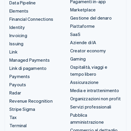
Pagamenti in-app
Data Pipeline
Marketplace
Elements
Gestione del denaro
Financial Connections
Piattaforme
Identity
SaaS
Invoicing
Aziende di IA
Issuing
Creator economy
Link
Gaming
Managed Payments
Ospitalità, viaggi e
Link di pagamento
tempo libero
Payments
Assicurazione
Payouts
Media e intrattenimento
Radar
Organizzazioni non profit
Revenue Recognition
Servizi professionali
Stripe Sigma
Pubblica
Tax
amministrazione
Terminal
Commercio al dettaglio