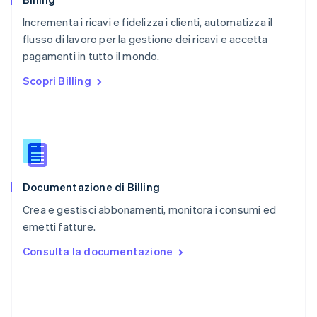
RAS di Hong Kong, Cina
Incrementa i ricavi e fidelizza i clienti, automatizza il
English
简体中文
flusso di lavoro per la gestione dei ricavi e accetta
Regno Unito
English
pagamenti in tutto il mondo.
Repubblica Ceca
Scopri Billing
English
Romania
English
Singapore
English
简体中文
Slovacchia
English
Documentazione di Billing
Slovenia
English
Italiano
Crea e gestisci abbonamenti, monitora i consumi ed
Spagna
emetti fatture.
Español
English
Stati Uniti
Consulta la documentazione
English
Español
简体中文
Svezia
Svenska
English
Svizzera
Deutsch
Français
Italiano
English