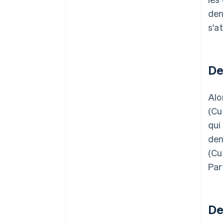
den
s'a
De
Alo
(Cu
qui
den
(Cu
Par
De