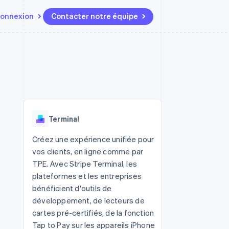
onnexion
Contacter notre équipe
Ressources
Écosystème
Contact
t marketplaces
Plus
Intégrations d'applications
Partenaires
Contacter notre équipe
Product roadmap
elle
Exemples de code
Stripe App Marketplace
Devenir partenaire
Découvrez les prochaines
r les
Blog des développeurs
évolutions
rs
État de l'API
 platforms
Radar
ciers intégrés
Terminal
Prévention de la fraude
ratif
es et virtuelles
Atlas
Créez une expérience unifiée pour
Constitution de start-up
vos clients, en ligne comme par
Climate
TPE. Avec Stripe Terminal, les
Élimination du carbone
plateformes et les entreprises
Identity
bénéficient d'outils de
Vérification de l'identité
développement, de lecteurs de
cartes pré-certifiés, de la fonction
Tap to Pay sur les appareils iPhone