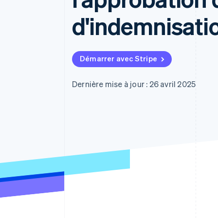
Authorization Boost
Acceptation optimisée
d'indemnisati
Link
Paiements accélérés
Financial Connections
Comptes financiers associés
Démarrer avec Stripe
Dernière mise à jour : 26 avril 2025