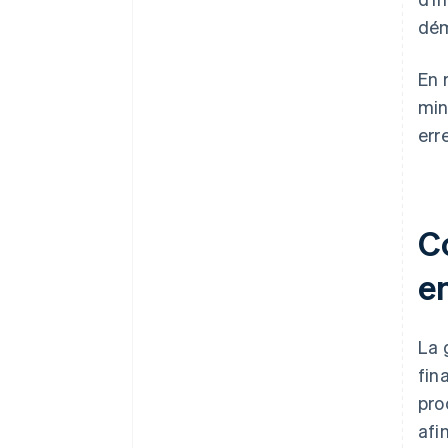
dém
En 
min
err
C
en
La 
fin
pro
afi