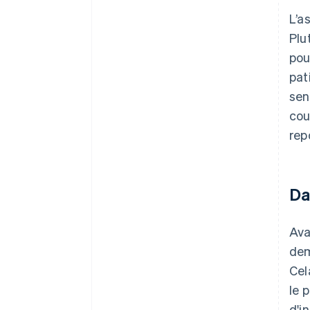
L’a
Plu
pou
pat
sen
cou
rep
Da
Ava
dem
Cel
le 
d'i