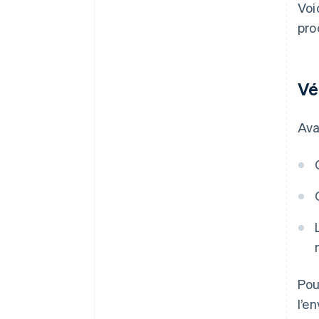
Voi
pro
Vé
Ava
Pou
l’e