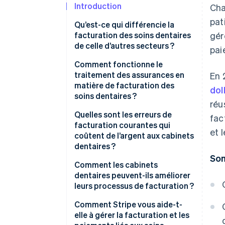
Introduction
Cha
pat
Qu’est-ce qui différencie la
facturation des soins dentaires
gér
de celle d’autres secteurs ?
pai
Des codes différents
Comment fonctionne le
traitement des assurances en
En 
Des polices d’assurance
matière de facturation des
dol
différentes
soins dentaires ?
réu
Davantage de pré-autorisations
Vérification des assurances
Quelles sont les erreurs de
fac
facturation courantes qui
et 
Soumission de la demande
coûtent de l’argent aux cabinets
d’indemnisation
dentaires ?
So
Examen par l’assurance
Codage incorrect ou incomplet
Comment les cabinets
dentaires peuvent-ils améliorer
Facturation des patients
Documentation manquante
leurs processus de facturation ?
Envoi tardifs de demande
Utilisez l’automatisation et les
Comment Stripe vous aide-t-
logiciels pour minimiser les
elle à gérer la facturation et les
Facturation incorrecte