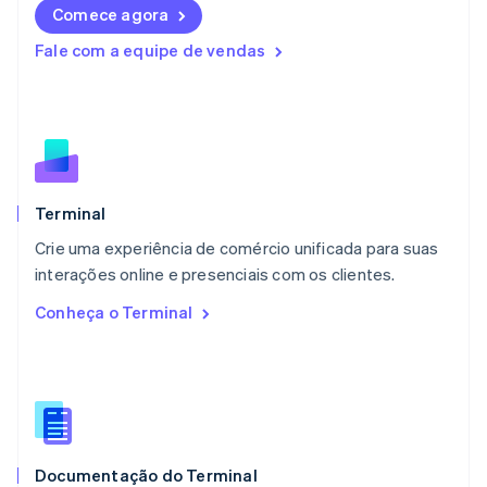
Comece agora
Lituânia
English
Fale com a equipe de vendas
Luxemburgo
Français
Deutsch
English
Malásia
English
简体中文
Malta
English
México
Español
English
Terminal
Noruega
Crie uma experiência de comércio unificada para suas
English
interações online e presenciais com os clientes.
Nova Zelândia
English
Conheça o Terminal
Países Baixos
Nederlands
English
Polônia
English
Portugal
Português
English
RAE de Hong Kong, China
Documentação do Terminal
English
简体中文