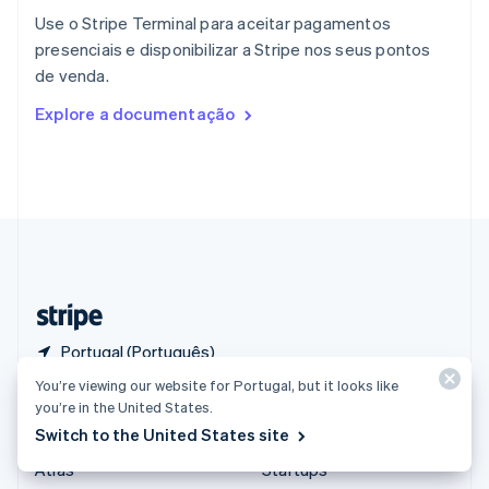
Reino Unido
Use o Stripe Terminal para aceitar pagamentos
English
presenciais e disponibilizar a Stripe nos seus pontos
República Tcheca
de venda.
English
Romênia
Explore a documentação
English
Singapura
English
简体中文
Suécia
Svenska
English
Suíça
Deutsch
Français
Italiano
English
Tailândia
ไทย
English
Portugal (Português)
You’re viewing our website for Portugal, but it looks like
Produtos e preços
Soluções
you’re in the United States.
Switch to the United States site
Preços
Empresas
Atlas
Startups