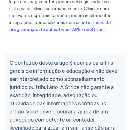
lugar e os pagamentos podem ser registrados no
sistema da clínica automaticamente. Clínicas com
softwares especiais também podem implementar
integrações personalizadas com as
interfaces de
programação de aplicativos (APIs) da Stripe
.
O conteúdo deste artigo é apenas para fins
Alemanha
gerais de informação e educação e não deve
Deutsch
English
Austrália
ser interpretado como aconselhamento
English
jurídico ou tributário. A Stripe não garante a
Áustria
Deutsch
English
exatidão, integridade, adequação ou
Bélgica
atualidade das informações contidas no
Nederlands
Français
Deutsch
English
Brasil
artigo. Você deve procurar a ajuda de um
Português
English
advogado competente ou contador
Bulgária
licenciado para atuar em sua jurisdição para
English