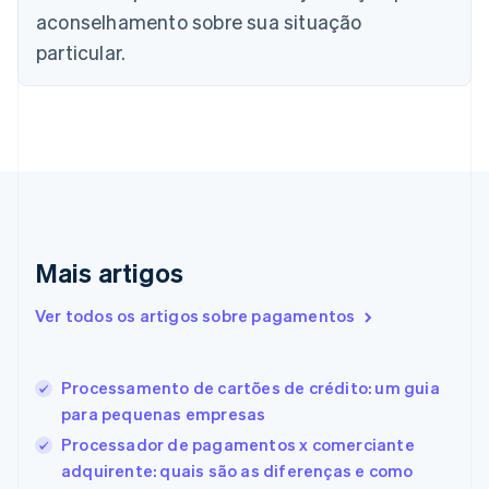
Canadá
aconselhamento sobre sua situação
English
Français
particular.
China continental
简体中文
English
Chipre
English
Croácia
English
Italiano
Dinamarca
English
Emirados Árabes Unidos
English
Mais artigos
Eslováquia
English
Ver todos os artigos sobre pagamentos
Eslovênia
English
Italiano
Espanha
Processamento de cartões de crédito: um guia
Español
English
para pequenas empresas
Estados Unidos
English
Español
简体中文
Processador de pagamentos x comerciante
Estônia
adquirente: quais são as diferenças e como
English