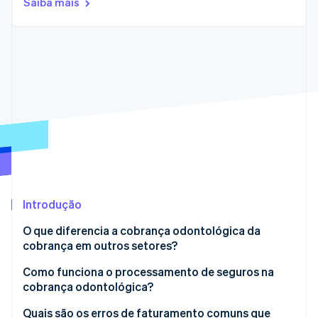
Saiba mais
Veja o que está chegando
Radar
Ecossistema
Prevenção de fraudes
Parceiros
Atlas
Stripe App Marketplace
Incorporação de startups
Climate
Remoção de carbono
Identity
Verificação de identidade
Introdução
O que diferencia a cobrança odontológica da
Stripe Sessions 2026
Veja como a Stripe está construindo a infraestrutura econ
cobrança em outros setores?
Assista agora
Códigos diferentes
Como funciona o processamento de seguros na
cobrança odontológica?
Seguros diferentes
Verificação do seguro
Quais são os erros de faturamento comuns que