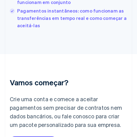
funcionam em conjunto
Finlândia
Pagamentos instantâneos: como funcionam as
English
Svenska
França
transferências em tempo real e como começar a
Français
English
aceitá-las
Gibraltar
English
Grécia
English
Hungria
English
Índia
English
Irlanda
Vamos começar?
English
Itália
Crie uma conta e comece a aceitar
Italiano
English
Japão
pagamentos sem precisar de contratos nem
日本語
English
dados bancários, ou fale conosco para criar
Letônia
English
um pacote personalizado para sua empresa.
Liechtenstein
Deutsch
English