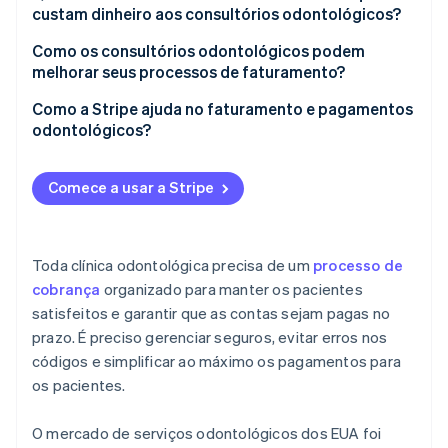
Mais pré-autorizações
custam dinheiro aos consultórios odontológicos?
Envio do pedido
Códigos incorretos ou incompletos
Como os consultórios odontológicos podem
Análise do seguro
melhorar seus processos de faturamento?
Falta de documentação
Cobrança de pacientes
Use automação e softwares para minimizar erros
Como a Stripe ajuda no faturamento e pagamentos
Atraso no envio de pedidos
odontológicos?
Pagamentos simples e convenientes para os
Cobrança incorreta
pacientes
Formas de pagamento
Comece a usar a Stripe
Esclareça os valores que devem ser pagos
Pagamentos recorrentes
Faturas digitais e lembretes de pagamento
Toda clínica odontológica precisa de um
processo de
Integração de software de gerenciamento de
cobrança
organizado para manter os pacientes
consultórios
satisfeitos e garantir que as contas sejam pagas no
prazo. É preciso gerenciar seguros, evitar erros nos
códigos e simplificar ao máximo os pagamentos para
os pacientes.
O mercado de serviços odontológicos dos EUA foi