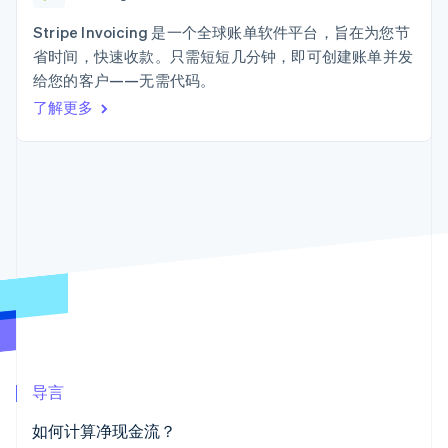
接入 125+ 种支
Stripe Sigma
产品路线图
SaaS
付方式
自定义报告
Sessions 年度大会
Stripe Invoicing 是一个全球账单软件平台，旨在为您节
Terminal
Data Pipeline
招聘
省时间，快速收款。只需短短几分钟，即可创建账单并发
线下支付
数据同步
资讯中心
Authorization
资源
给您的客户——无需代码。
Stripe Press
Boost
按行业
了解更多
支付成功率优
应用集成
化
AI 企业
代码示例
Link
创作者经济
开发者博客
联系
加速结账
游戏
API 状态
酒店、旅游与休闲
联系销售
保险
成为合作伙伴
媒体与娱乐
非营利组织
更多
专业服务
Product roadmap
公共部门
了解未来规划
零售
Radar
欺诈防范
Atlas
生态系统
初创企业注册
导言
合作伙伴
Climate
如何计算净现金流？
Stripe App Marketplace
碳移除