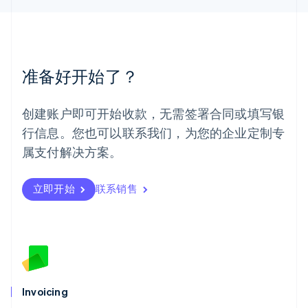
美国
English
Español
简体中文
墨西哥
Español
English
挪威
准备好开始了？
English
葡萄牙
Português
English
创建账户即可开始收款，无需签署合同或填写银
日本
行信息。您也可以联系我们，为您的企业定制专
日本語
English
瑞典
属支付解决方案。
Svenska
English
瑞士
Deutsch
Français
Italiano
English
立即开始
联系销售
塞浦路斯
English
斯洛伐克
English
斯洛文尼亚
English
Italiano
泰国
Invoicing
ไทย
English