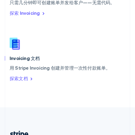
希腊
只需几分钟即可创建账单并发给客户——无需代码。
English
探索 Invoicing
西班牙
Español
English
新加坡
English
简体中文
新西兰
English
匈牙利
English
Invoicing 文档
意大利
用 Stripe Invoicing 创建并管理一次性付款账单。
Italiano
English
印度
探索文档
English
英国
English
直布罗陀
English
中国内地
简体中文
English
中国香港特别行政区
English
简体中文