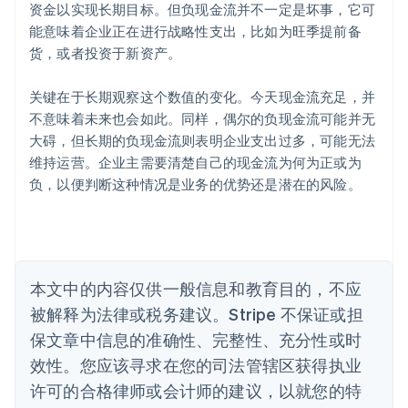
爱沙尼亚
资金以实现长期目标。但负现金流并不一定是坏事，它可
English
能意味着企业正在进行战略性支出，比如为旺季提前备
奥地利
货，或者投资于新资产。
Deutsch
English
澳大利亚
关键在于长期观察这个数值的变化。今天现金流充足，并
English
巴西
不意味着未来也会如此。同样，偶尔的负现金流可能并无
Português
English
大碍，但长期的负现金流则表明企业支出过多，可能无法
保加利亚
维持运营。企业主需要清楚自己的现金流为何为正或为
English
负，以便判断这种情况是业务的优势还是潜在的风险。
比利时
Nederlands
Français
Deutsch
English
波兰
English
丹麦
English
本文中的内容仅供一般信息和教育目的，不应
德国
被解释为法律或税务建议。Stripe 不保证或担
Deutsch
English
法国
保文章中信息的准确性、完整性、充分性或时
Français
English
效性。您应该寻求在您的司法管辖区获得执业
芬兰
许可的合格律师或会计师的建议，以就您的特
English
Svenska