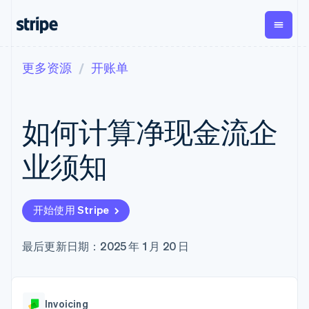
更多资源
开账单
按企业阶段
文档
学习
支付
营收
资金管
平台
理
易市
大型企业
Stripe 文档
博客
Payments
Billing
初创企业
API 参考文档
客户案例
如何计算净现金流企
在线支付
经常性收入
Global
Conn
库与 SDK
指南
Managed
Metronome
Payouts
Stripe Apps
Payments
按用量计费
平台
业须知
备案商家解决
Subscriptions
向第三
按应用场景
方案
方打款
支持
订阅管理
Payment links
Crypto
指南
智能体商务
Invoicing
钱包、
加密货币
获取支持
无代码支付
一次性或定期
开始使用 Stripe
稳定币
电子商务
接受线上付款
托管支持方案
Checkout
账单
发行和
嵌入式金融
实施预置结账流程
专业服务
预构建支付界
Tax
发卡基
财务自动化
构建平台或交易市场
最后更新日期：2025 年 1 月 20 日
面
销售税和增值
础设施
全球化企业
管理订阅
Elements
税自动化
应用内支付
提供按用量计费
灵活的 UI 组件
Revenue
交易市场
发行稳定币支持的支付卡
Payment
Recognition
公司
资金管理
通过智能体配置和管理服
methods
会计自动化
Invoicing
平台
务