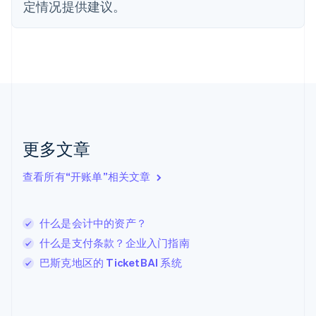
定情况提供建议。
荷兰
Nederlands
English
加拿大
English
Français
捷克
English
克罗地亚
English
Italiano
拉脱维亚
English
更多文章
立陶宛
English
列支敦士登
查看所有“开账单”相关文章
Deutsch
English
卢森堡
Français
Deutsch
English
什么是会计中的资产？
罗马尼亚
什么是支付条款？企业入门指南
English
马尔他
巴斯克地区的 TicketBAI 系统
English
马来西亚
English
简体中文