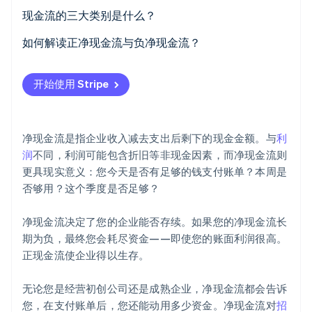
现金流的三大类别是什么？
经营现金流
如何解读正净现金流与负净现金流？
投资现金流
Stripe Sessions 2026
开始使用 Stripe
了解 Stripe 如何为 AI 构建经济基础设施。
融资现金流
立即观看
净现金流是指企业收入减去支出后剩下的现金金额。与
利
润
不同，利润可能包含折旧等非现金因素，而净现金流则
更具现实意义：您今天是否有足够的钱支付账单？本周是
否够用？这个季度是否足够？
净现金流决定了您的企业能否存续。如果您的净现金流长
期为负，最终您会耗尽资金——即使您的账面利润很高。
正现金流使企业得以生存。
无论您是经营初创公司还是成熟企业，净现金流都会告诉
您，在支付账单后，您还能动用多少资金。净现金流对
招