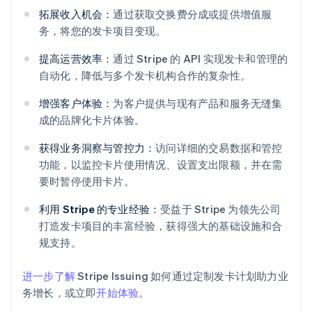
拓展收入机会：
通过获取交换费分成或提供增值服
务，将您的发卡项目变现。
提高运营效率：
通过 Stripe 的 API 实现发卡和管理的
自动化，降低与多个发卡机构合作的复杂性。
增强客户体验：
为客户提供与现有产品和服务无缝集
成的品牌化卡片体验。
获得业务洞察与管控力：
访问详细的交易数据和管控
功能，以监控卡片使用情况、设置支出限额，并在需
阿联酋
要时暂停使用卡片。
English
爱尔兰
利用 Stripe 的专业经验：
受益于 Stripe 为领先公司
English
爱沙尼亚
打造发卡项目的丰富经验，获得强大的基础设施和合
English
规支持。
奥地利
Deutsch
English
进一步了解
Stripe Issuing 如何通过定制发卡计划助力业
澳大利亚
务增长，或立即
开始体验
。
English
巴西