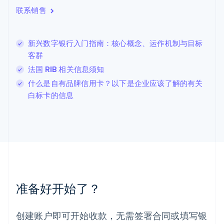
English
Italiano
联系销售
拉脱维亚
English
立陶宛
新兴数字银行入门指南：核心概念、运作机制与目标
English
客群
列支敦士登
Deutsch
English
法国 RIB 相关信息须知
卢森堡
什么是自有品牌信用卡？以下是企业应该了解的有关
Français
Deutsch
English
白标卡的信息
罗马尼亚
English
马尔他
English
马来西亚
English
简体中文
美国
English
Español
简体中文
墨西哥
准备好开始了？
Español
English
挪威
English
创建账户即可开始收款，无需签署合同或填写银
葡萄牙