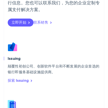
行信息。您也可以联系我们，为您的企业定制专
Português
English
日本
属支付解决方案。
日本語
English
瑞典
立即开始
联系销售
Svenska
English
瑞士
Deutsch
Français
Italiano
English
塞浦路斯
English
斯洛伐克
English
斯洛文尼亚
Issuing
English
Italiano
颠覆性初创公司、创新软件平台和不断发展的企业首选的
泰国
ไทย
English
银行即服务基础设施提供商。
希腊
探索 Issuing
English
西班牙
Español
English
新加坡
English
简体中文
新西兰