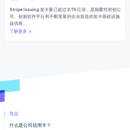
接入 125+ 种支
Stripe Sigma
产品路线图
SaaS
付方式
自定义报告
Sessions 年度大会
Stripe Issuing 发卡量已超过 2.75 亿张，是颠覆性初创公
Terminal
Data Pipeline
招聘
司、创新软件平台和不断发展的企业首选的发卡基础设施
线下支付
数据同步
资讯中心
Authorization
资源
提供商。
Stripe Press
Boost
按行业
了解更多
支付成功率优
应用集成
化
AI 企业
代码示例
Link
创作者经济
开发者博客
联系
加速结账
游戏
API 状态
酒店、旅游与休闲
联系销售
保险
成为合作伙伴
媒体与娱乐
非营利组织
更多
专业服务
Product roadmap
公共部门
了解未来规划
零售
Radar
欺诈防范
Atlas
生态系统
初创企业注册
导言
合作伙伴
Climate
什么是公司信用卡？
Stripe App Marketplace
碳移除