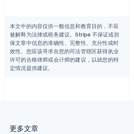
Português
English
保加利亚
English
比利时
本文中的内容仅供一般信息和教育目的，不应
Nederlands
Français
Deutsch
English
被解释为法律或税务建议。Stripe 不保证或担
波兰
English
保文章中信息的准确性、完整性、充分性或时
丹麦
效性。您应该寻求在您的司法管辖区获得执业
English
德国
许可的合格律师或会计师的建议，以就您的特
Deutsch
English
定情况提供建议。
法国
Français
English
芬兰
English
Svenska
荷兰
Nederlands
English
加拿大
English
Français
捷克
更多文章
English
克罗地亚