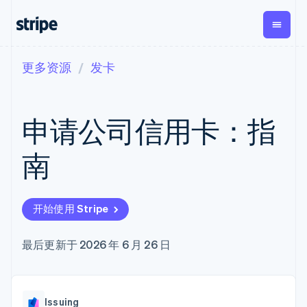
更多资源
发卡
按企业阶段
文档
学习
支付
营收
资金管
平台
理
易市
大型企业
Stripe 文档
博客
Payments
Billing
初创企业
API 参考文档
客户案例
申请公司信用卡：指
在线支付
经常性收入
Global
Conn
库与 SDK
指南
Managed
Metronome
Payouts
Stripe Apps
Payments
按用量计费
平台
南
备案商家解决
Subscriptions
向第三
按应用场景
方案
方打款
支持
订阅管理
Payment links
Crypto
指南
智能体商务
Invoicing
钱包、
加密货币
获取支持
无代码支付
一次性或定期
开始使用 Stripe
稳定币
电子商务
接受线上付款
托管支持方案
Checkout
账单
发行和
嵌入式金融
实施预置结账流程
专业服务
预构建支付界
Tax
发卡基
财务自动化
构建平台或交易市场
最后更新于 2026 年 6 月 26 日
面
销售税和增值
础设施
全球化企业
管理订阅
Elements
税自动化
应用内支付
提供按用量计费
灵活的 UI 组件
Revenue
交易市场
发行稳定币支持的支付卡
Payment
Recognition
公司
资金管理
通过智能体配置和管理服
methods
会计自动化
Issuing
平台
务