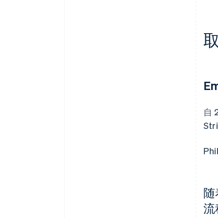
Em
自 
St
P
随
流