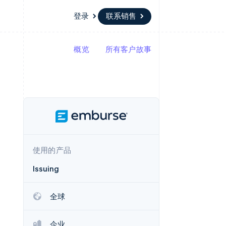
登录
联系销售
概览
所有客户故事
资源
生态系统
联系
场
更多
应用集成
合作伙伴
联系销售
Product roadmap
代码示例
Stripe App Marketplace
成为合作伙伴
了解未来规划
开发者博客
API 状态
Radar
欺诈防范
Atlas
初创企业注册
使用的产品
Climate
碳移除
Issuing
全球
企业