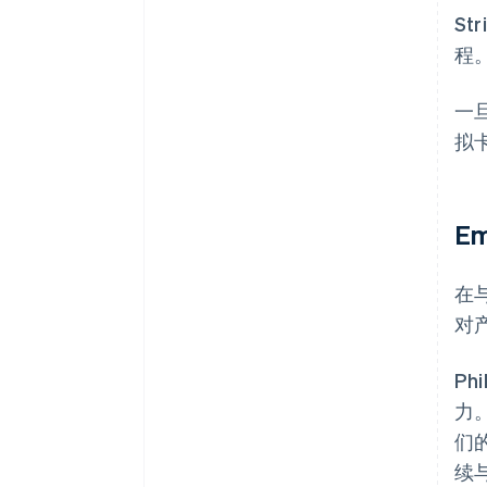
St
程
一
拟卡
E
在与
对
Ph
力
们
续与