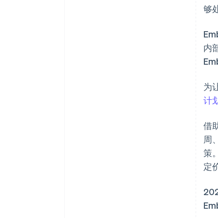
够
Em
内
Em
为让
计
借助
周
策
定
20
Em