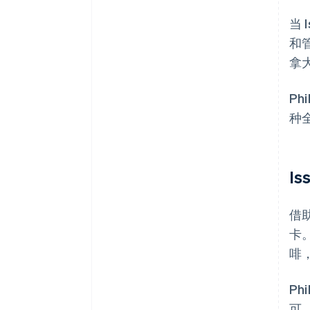
当
和管
拿大
Ph
种
I
借
卡
啡
P
可。