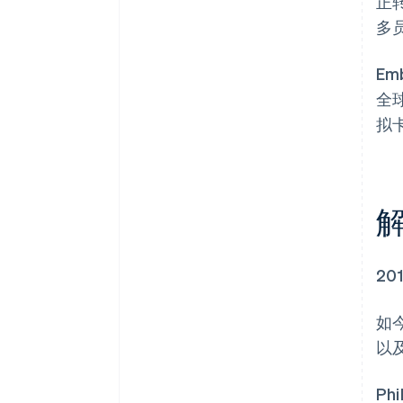
正
多
E
全
拟
20
如今
以及
P