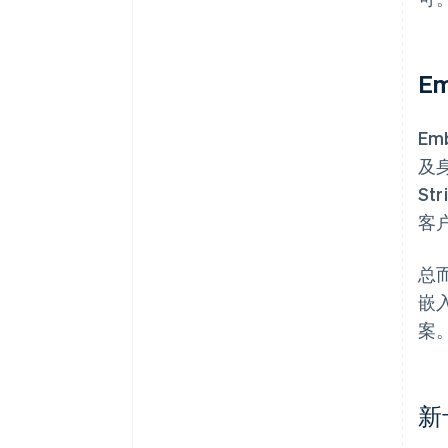
E
Em
及
S
客
总而
嵌
案。
新