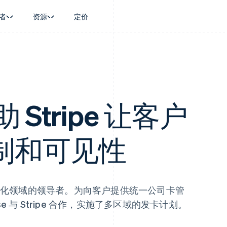
者
资源
定价
景
指南
按行业
公司
资金管理
平台和交易市
商务
持
接受线上付款
AI 企业
产品路线图
Global Payouts
Connect
币
持方案
实施预置结账流程
创作者经济
Sessions 年度大会
向第三方打款
平台支付
务
务
构建平台或交易市场
游戏
招聘
Crypto
金融
管理订阅
酒店、旅游与休闲
资讯中心
助 Stripe 让客户
钱包、稳定币发行和发卡基础设
动化
提供按用量计费
保险
Stripe Press
施
企业
发行稳定币支持的支付卡
媒体与娱乐
支付
通过智能体配置和管理服务
非营利组织
制和可见性
场
专业服务
理
公共部门
零售
化
on
化领域的领导者。为向客户提供统一公司卡管
 与 Stripe 合作，实施了多区域的发卡计划。