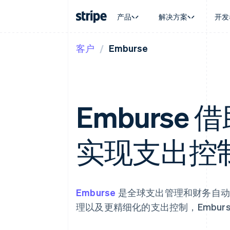
产品
解决方案
开发
客户
Emburse
按企业阶段
文档
学习
按应用场
支持
支付
营收
大型企业
Stripe 文档
博客
智能体
获取支
Payments
Billing
初创企业
API 参考文档
客户案例
加密货
托管支
在线支付
经常性收入
库与 SDK
指南
电子商
专业服
Managed Payments
Metronome
Stripe Apps
嵌入式
Emburse 借
备案商家解决方案
按用量计费
财务自
Payment links
Subscriptions
全球化
无代码支付
订阅管理
应用内
Checkout
Invoicing
实现支出控
交易市
预构建支付界面
一次性或定期账单
资金管
Elements
Tax
平台
灵活的 UI 组件
销售税和增值税自动
SaaS
Payment methods
Revenue Recogniti
接入 125+ 种支付方式
会计自动化
Emburse
是全球支出管理和财务自动
Terminal
Stripe Sigma
线下支付
自定义报告
理以及更精细化的支出控制，Emburse
Authorization Boost
Data Pipeline
支付成功率优化
数据同步
Link