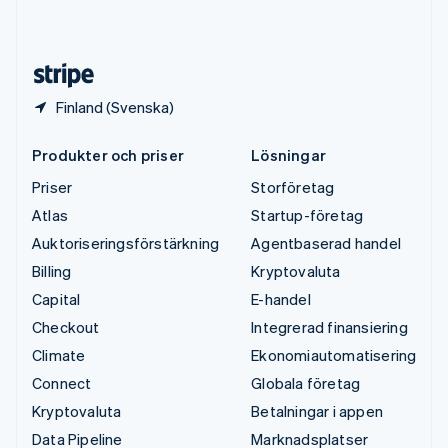
English
Español
简体中文
Österrike
Deutsch
English
Finland (Svenska)
Produkter och priser
Lösningar
Priser
Storföretag
Atlas
Startup-företag
Auktoriseringsförstärkning
Agentbaserad handel
Billing
Kryptovaluta
Capital
E-handel
Checkout
Integrerad finansiering
Climate
Ekonomiautomatisering
Connect
Globala företag
Kryptovaluta
Betalningar i appen
Data Pipeline
Marknadsplatser