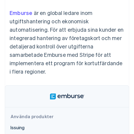
Godkännandeoptimeringar
Recognition
Företag
Plattformar
Erbjud
Link
Automatiserad
SaaS
användningsbaserad
Emburse
Accelererad kassaprocess
är en global ledare inom
redovisning
Produktplan
fakturering
Financial Connections
Stripe Sigma
Sessions årliga
utgiftshantering och ekonomisk
Utfärda stablecoin-
Länkade finanskontodata
Anpassade
konferens
stödda kort
automatisering. För att erbjuda sina kunder en
rapporter
Karriärer
Tillhandahåll och
Efter bransch
Data Pipeline
Nyhetsrum
hantera tjänster med
integrerad hantering av företagskort och mer
Datasynkronisering
Stripe Press
agenter
detaljerad kontroll över utgifterna
AI-företag
Kreatörsekonomi
samarbetade Emburse med Stripe för att
Spel
implementera ett program för kortutfärdande
Besöksnäring, resor
Kontakt
Mer
Resurser
och fritid
i flera regioner.
Product roadmap
Försäkringsbolag
Kontakta säljteamet
Se vad som kommer härnäst
Media och
Appintegrationer
Bli partner
underhållning
Kodexempel
Radar
Ideella organisationer
Utvecklarblogg
Bedrägeribekämpning
Professionella tjänster
API-status
Offentlig sektor
Atlas
Detaljhandel
Bolagsbildning för startups
Climate
Använda produkter
Koldioxidinfångning
Issuing
Ecosystem
Identity