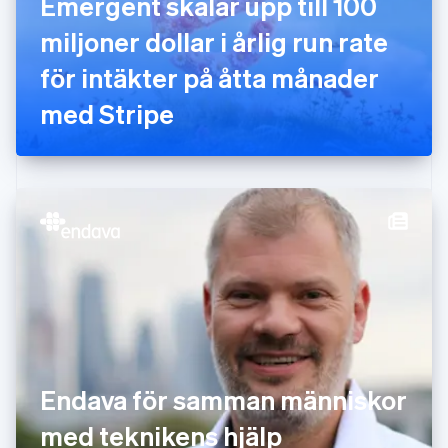
Emergent skalar upp till 100
English
miljoner dollar i årlig run rate
Grekland
English
för intäkter på åtta månader
Hongkong SAR, Kina
med Stripe
English
简体中文
Indien
English
Irland
English
Italien
Italiano
English
Japan
日本語
English
Kanada
English
Français
Kroatien
English
Italiano
Lettland
English
Endava för samman människor
Liechtenstein
med teknikens hjälp
Deutsch
English
Litauen