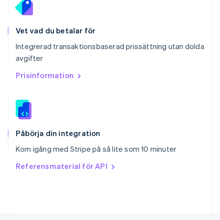
Deutsch
Français
Italiano
English
Singapore
English
简体中文
Vet vad du betalar för
Slovakien
Integrerad transaktionsbaserad prissättning utan dolda
English
avgifter
Slovenien
English
Italiano
Prisinformation
Spanien
Español
English
Storbritannien
English
Sverige
Svenska
English
Påbörja din integration
Thailand
Kom igång med Stripe på så lite som 10 minuter
ไทย
English
Tjeckien
Referensmaterial för API
English
Tyskland
Deutsch
English
Ungern
English
USA