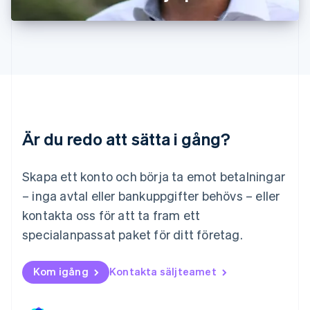
English
Luxemburg
Français
Deutsch
English
Malaysia
English
简体中文
Malta
English
Mexiko
Español
English
Är du redo att sätta i gång?
Nederländerna
Nederlands
English
Norge
Skapa ett konto och börja ta emot betalningar
English
– inga avtal eller bankuppgifter behövs – eller
Nya Zeeland
kontakta oss för att ta fram ett
English
Polen
specialanpassat paket för ditt företag.
English
Portugal
Português
English
Kom igång
Kontakta säljteamet
Rumänien
English
Schweiz