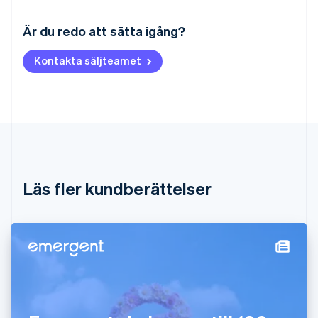
Australien
English
Är du redo att sätta igång?
Belgien
Nederlands
Français
Deutsch
English
Kontakta säljteamet
Brasilien
Português
English
Bulgarien
English
Cypern
English
Danmark
English
Estland
Läs fler kundberättelser
English
Fastlandskina
简体中文
English
Finland
English
Svenska
Frankrike
Français
English
Förenade Arabemiraten
English
Gibraltar