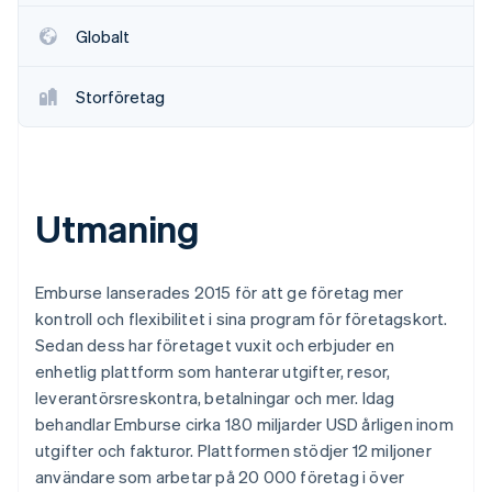
Identitetsverifiering online
Partner
Globalt
Stripe App Marketplace
Storföretag
Stripe Sessions 2026
Se hur Stripe bygger den ekonomiska inf
Titta nu
Utmaning
Emburse lanserades 2015 för att ge företag mer
kontroll och flexibilitet i sina program för företagskort.
Sedan dess har företaget vuxit och erbjuder en
enhetlig plattform som hanterar utgifter, resor,
leverantörsreskontra, betalningar och mer. Idag
behandlar Emburse cirka 180 miljarder USD årligen inom
utgifter och fakturor. Plattformen stödjer 12 miljoner
användare som arbetar på 20 000 företag i över