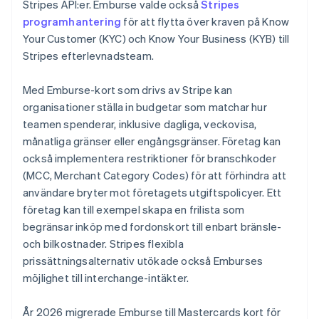
Stripes API:er. Emburse valde också
Stripes
programhantering
för att flytta över kraven på Know
Your Customer (KYC) och Know Your Business (KYB) till
Stripes efterlevnadsteam.
Med Emburse-kort som drivs av Stripe kan
organisationer ställa in budgetar som matchar hur
teamen spenderar, inklusive dagliga, veckovisa,
månatliga gränser eller engångsgränser. Företag kan
också implementera restriktioner för branschkoder
(MCC, Merchant Category Codes) för att förhindra att
användare bryter mot företagets utgiftspolicyer. Ett
företag kan till exempel skapa en frilista som
begränsar inköp med fordonskort till enbart bränsle-
och bilkostnader. Stripes flexibla
prissättningsalternativ utökade också Emburses
möjlighet till interchange-intäkter.
År 2026 migrerade Emburse till Mastercards kort för