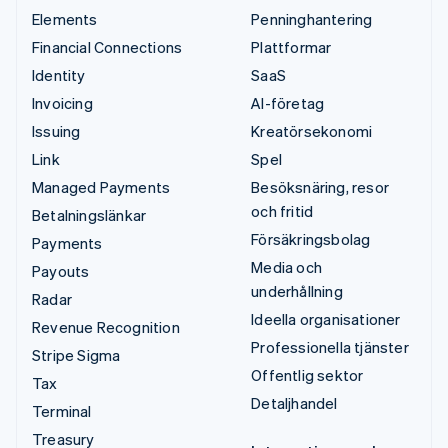
Elements
Penninghantering
Financial Connections
Plattformar
Identity
SaaS
Invoicing
AI-företag
Issuing
Kreatörsekonomi
Link
Spel
Managed Payments
Besöksnäring, resor
och fritid
Betalningslänkar
Försäkringsbolag
Payments
Media och
Payouts
underhållning
Radar
Ideella organisationer
Revenue Recognition
Professionella tjänster
Stripe Sigma
Offentlig sektor
Tax
Detaljhandel
Terminal
Treasury