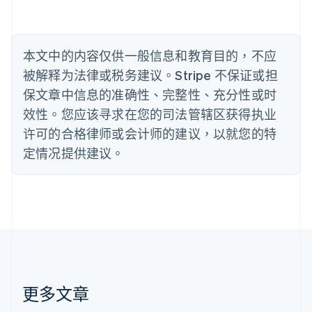
巴西
Português
English
保加利亚
English
本文中的内容仅供一般信息和教育目的，不应
比利时
被解释为法律或税务建议。Stripe 不保证或担
Nederlands
Français
Deutsch
English
波兰
保文章中信息的准确性、完整性、充分性或时
English
效性。您应该寻求在您的司法管辖区获得执业
丹麦
许可的合格律师或会计师的建议，以就您的特
English
德国
定情况提供建议。
Deutsch
English
法国
Français
English
芬兰
English
Svenska
荷兰
Nederlands
English
加拿大
English
Français
更多文章
捷克
English