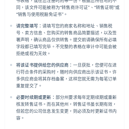
书表格，或在您注册时附带一份。根据您所在地的不
同，该文件可能被称为“转售商许可证”、“转售证明”或
“销售与使用税豁免证书”。
请完整填写：
请填写您的商家名称和地址、销售税
号、卖方信息、您购买的转售商品简要描述，以及签
署声明，确认商品仅供转售。提交前请确保所有必填
字段都已填写完毕。不完整的表格在审计中可能会被
拒绝或视为无效。
将该证书提供给您的供应商：
一旦获批，您便可在进
行符合条件的采购时，随时向供应商出示该证书。许
多供应商会将其存档备案，这样您就无需为每笔订单
重复提交了。
必要时续期或更新：
部分州要求每年定期续期或重新
核发转售证书。而在其他州，转售证书虽长期有效，
但若您的公司信息发生变更，则必须及时更新证书内
容。