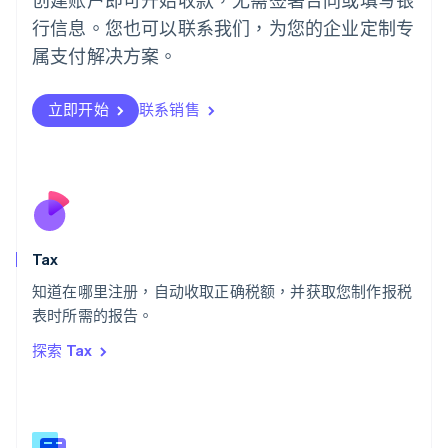
葡萄牙
行信息。您也可以联系我们，为您的企业定制专
Português
English
日本
属支付解决方案。
日本語
English
瑞典
立即开始
联系销售
Svenska
English
瑞士
Deutsch
Français
Italiano
English
塞浦路斯
English
斯洛伐克
English
斯洛文尼亚
Tax
English
Italiano
知道在哪里注册，自动收取正确税额，并获取您制作报税
泰国
ไทย
English
表时所需的报告。
希腊
探索 Tax
English
西班牙
Español
English
新加坡
English
简体中文