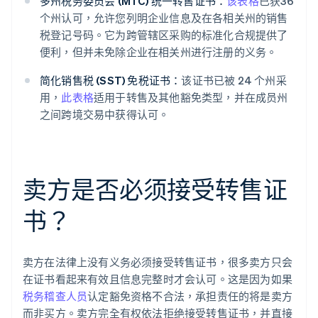
多州税务委员会 (MTC) 统一转售证书：
该表格
已获36
个州认可，允许您列明企业信息及在各相关州的销售
税登记号码。它为跨管辖区采购的标准化合规提供了
便利，但并未免除企业在相关州进行注册的义务。
简化销售税 (SST) 免税证书：
该证书已被 24 个州采
用，
此表格
适用于转售及其他豁免类型，并在成员州
之间跨境交易中获得认可。
卖方是否必须接受转售证
书？
卖方在法律上没有义务必须接受转售证书，很多卖方只会
在证书看起来有效且信息完整时才会认可。这是因为如果
税务稽查人员
认定豁免资格不合法，承担责任的将是卖方
而非买方。卖方完全有权依法拒绝接受转售证书，并直接