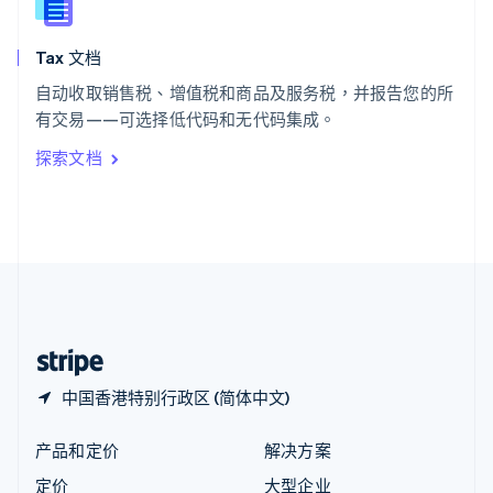
新西兰
English
Tax 文档
匈牙利
English
自动收取销售税、增值税和商品及服务税，并报告您的所
意大利
有交易——可选择低代码和无代码集成。
Italiano
English
印度
探索文档
English
英国
English
直布罗陀
English
中国内地
简体中文
English
中国香港特别行政区
English
简体中文
中国香港特别行政区 (简体中文)
产品和定价
解决方案
定价
大型企业