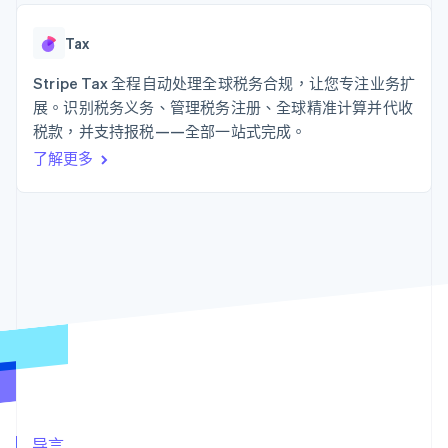
接入 125+ 种支
Stripe Sigma
产品路线图
SaaS
付方式
自定义报告
Sessions 年度大会
Authorization
Data Pipeline
Tax
招聘
Boost
数据同步
资讯中心
支付成功率优
资源
Stripe Tax 全程自动处理全球税务合规，让您专注业务扩
Stripe Press
化
按行业
展。识别税务义务、管理税务注册、全球精准计算并代收
Link
应用集成
税款，并支持报税——全部一站式完成。
加速结账
AI 企业
代码示例
创作者经济
开发者博客
联系
了解更多
游戏
API 状态
酒店、旅游与休闲
联系销售
保险
成为合作伙伴
更多
媒体与娱乐
Product roadmap
非营利组织
了解未来规划
专业服务
公共部门
Radar
零售
欺诈防范
Atlas
初创企业注册
生态系统
Climate
碳移除
合作伙伴
Stripe App Marketplace
导言