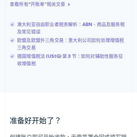
克罗地亚
查看所有“开账单”相关文章
English
Italiano
拉脱维亚
English
澳大利亚自由职业者税务解析：ABN、商品及服务税
立陶宛
及常见错误
English
欧盟及欧盟外三角交易：意大利公司如何处理增值税
列支敦士登
Deutsch
English
三角交易
卢森堡
德国增值税法 (UStG) 第 3 节：如何对辅助性服务征
Français
Deutsch
English
收增值税
罗马尼亚
English
马尔他
English
马来西亚
English
简体中文
美国
English
Español
简体中文
墨西哥
准备好开始了？
Español
English
挪威
English
创建账户即可开始收款，无需签署合同或填写银