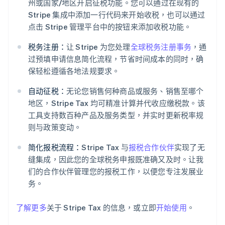
州或国家/地区开启征税功能。您可以通过在现有的
Stripe 集成中添加一行代码来开始收税，也可以通过
点击 Stripe 管理平台中的按钮来添加收税功能。
税务注册：
让 Stripe 为您处理
全球税务注册事务
，通
过预填申请信息简化流程，节省时间成本的同时，确
保轻松遵循各地法规要求。
自动征税：
无论您销售何种商品或服务、销售至哪个
地区，Stripe Tax 均可精准计算并代收应缴税款。该
工具支持数百种产品及服务类型，并实时更新税率规
则与政策变动。
阿联酋
English
简化报税流程：
Stripe Tax 与
报税合作伙伴
实现了无
爱尔兰
缝集成，因此您的全球税务申报既准确又及时。让我
English
爱沙尼亚
们的合作伙伴管理您的报税工作，以便您专注发展业
English
务。
奥地利
Deutsch
English
了解更多
关于 Stripe Tax 的信息，或立即
开始使用
。
澳大利亚
English