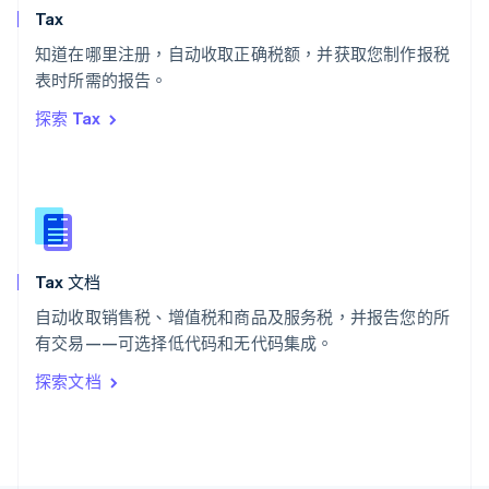
斯洛文尼亚
Tax
English
Italiano
知道在哪里注册，自动收取正确税额，并获取您制作报税
泰国
ไทย
English
表时所需的报告。
希腊
探索 Tax
English
西班牙
Español
English
新加坡
English
简体中文
新西兰
English
Tax 文档
匈牙利
English
自动收取销售税、增值税和商品及服务税，并报告您的所
意大利
有交易——可选择低代码和无代码集成。
Italiano
English
印度
探索文档
English
英国
English
直布罗陀
English