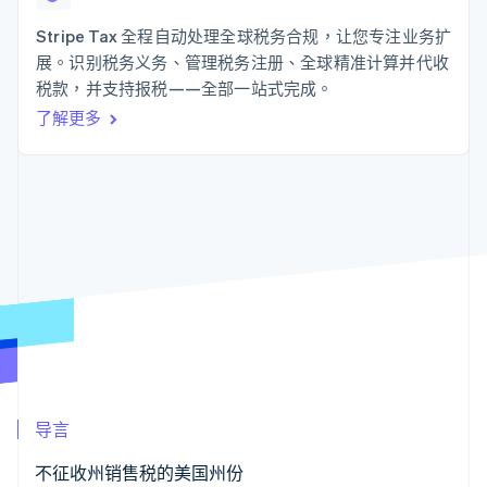
接入 125+ 种支
Stripe Sigma
产品路线图
SaaS
付方式
自定义报告
Sessions 年度大会
Stripe Tax 全程自动处理全球税务合规，让您专注业务扩
Authorization
Data Pipeline
招聘
展。识别税务义务、管理税务注册、全球精准计算并代收
Boost
数据同步
资讯中心
支付成功率优
资源
税款，并支持报税——全部一站式完成。
Stripe Press
化
按行业
了解更多
Link
应用集成
加速结账
AI 企业
代码示例
创作者经济
开发者博客
联系
游戏
API 状态
酒店、旅游与休闲
联系销售
保险
成为合作伙伴
更多
媒体与娱乐
Product roadmap
非营利组织
了解未来规划
专业服务
公共部门
Radar
零售
欺诈防范
Atlas
初创企业注册
生态系统
Climate
导言
碳移除
合作伙伴
Stripe App Marketplace
不征收州销售税的美国州份