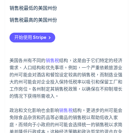
销售税最低的美国州份
销售税最高的美国州份
Stripe Sessions 2026
了解 Stripe 如何为 AI 构建经济基础设施。
立即观看
开始使用 Stripe
美国各州有不同的
销售税
结构，这是由于它们特定的经济
需求、人口结构和优先事项。例如，一个严重依赖旅游业
的州可能会对酒店和餐馆设定较高的销售税，而制造业强
大的州可能会对企业投入保持低税率以吸引和保留工厂和
工作岗位。各州制定其销售税政策，以确保在不抑制增长
的情况下获得所需收入。
政治和文化影响也会影响
销售税
结构。更进步的州可能会
免除食品杂货和药品等必需品的销售税以帮助低收入家
庭，而倾向于小政府的州可能会选择统一的销售税以求简
单并降低行政成本。这种经济策略和政治哲学的混合在全