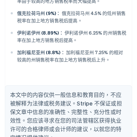
率由于较高的地方销售税率而大幅提高。
阿联酋
English
俄克拉荷马州 (9%)：
俄克拉荷马州 4.5% 的低州销售
爱尔兰
税率在加上地方销售税后提高。
English
爱沙尼亚
伊利诺伊州 (8.89%)：
伊利诺伊州 6.25% 的州销售税
English
率在加上地方销售税后提高。
奥地利
Deutsch
English
加利福尼亚州 (8.8%)：
加利福尼亚州 7.25% 的相对
澳大利亚
较高的州销售税率在加上地方销售税后上升。
English
巴西
Português
English
保加利亚
English
比利时
本文中的内容仅供一般信息和教育目的，不应
Nederlands
Français
Deutsch
English
被解释为法律或税务建议。Stripe 不保证或担
波兰
English
保文章中信息的准确性、完整性、充分性或时
丹麦
效性。您应该寻求在您的司法管辖区获得执业
English
德国
许可的合格律师或会计师的建议，以就您的特
Deutsch
English