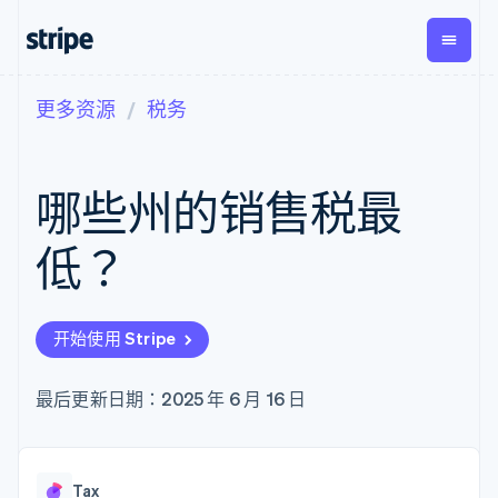
更多资源
税务
按企业阶段
文档
学习
支付
营收
资金管
平台
理
易市
大型企业
Stripe 文档
博客
Payments
Billing
初创企业
API 参考文档
客户案例
哪些州的销售税最
在线支付
经常性收入
Global
Conn
库与 SDK
指南
Managed
Metronome
Payouts
Stripe Apps
Payments
按用量计费
平台
低？
备案商家解决
Subscriptions
向第三
按应用场景
方案
方打款
支持
订阅管理
Payment links
Crypto
指南
智能体商务
Invoicing
钱包、
加密货币
获取支持
无代码支付
一次性或定期
开始使用 Stripe
稳定币
电子商务
接受线上付款
托管支持方案
Checkout
账单
发行和
嵌入式金融
实施预置结账流程
专业服务
预构建支付界
Tax
发卡基
财务自动化
构建平台或交易市场
最后更新日期：2025 年 6 月 16 日
面
销售税和增值
础设施
全球化企业
管理订阅
Elements
税自动化
应用内支付
提供按用量计费
灵活的 UI 组件
Revenue
交易市场
发行稳定币支持的支付卡
Payment
Recognition
公司
资金管理
通过智能体配置和管理服
methods
会计自动化
Tax
平台
务