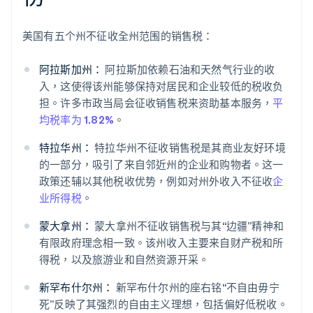
美国有五个州不征收全州范围的销售税：
阿拉斯加州：
阿拉斯加依赖石油和天然气行业的收
入，这使得该州能够保持对居民和企业较低的税收负
担。许多市政当局会征收销售税来资助基本服务，
平
均税率为 1.82%
。
特拉华州：
特拉华州不征收销售税是其商业友好环境
的一部分，吸引了来自邻近州的企业和购物者。这一
政策还辅以其他税收优势，例如对州外收入不征收
企
业所得税
。
蒙大拿州：
蒙大拿州不征收销售税与其“边疆”精神和
有限政府理念相一致。该州收入主要来自财产税和所
得税，以及旅游业和自然资源开采。
新罕布什尔州：
新罕布什尔州的座右铭“不自由毋宁
死”反映了其强烈的自由主义理想，包括偏好低税收。