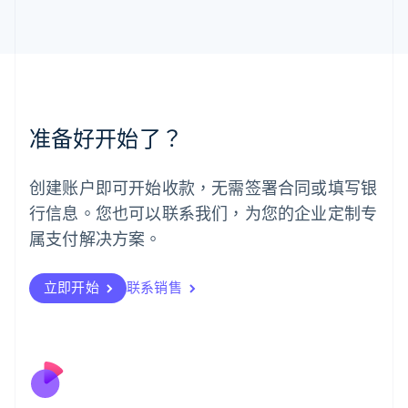
马尔他
English
马来西亚
English
简体中文
美国
English
Español
简体中文
墨西哥
准备好开始了？
Español
English
挪威
English
创建账户即可开始收款，无需签署合同或填写银
葡萄牙
行信息。您也可以联系我们，为您的企业定制专
Português
English
日本
属支付解决方案。
日本語
English
瑞典
立即开始
联系销售
Svenska
English
瑞士
Deutsch
Français
Italiano
English
塞浦路斯
English
斯洛伐克
English