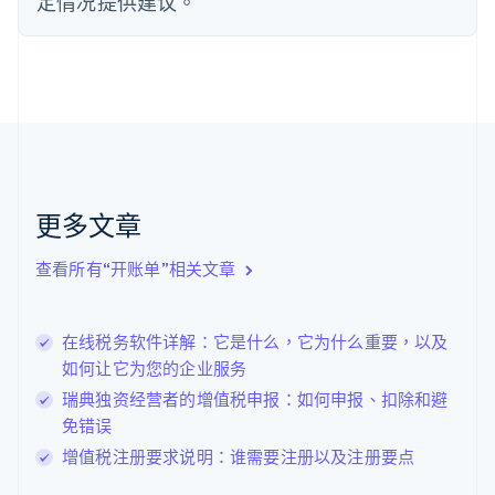
定情况提供建议。
法国
Français
English
芬兰
English
Svenska
荷兰
Nederlands
English
加拿大
English
Français
捷克
更多文章
English
克罗地亚
English
Italiano
查看所有“开账单”相关文章
拉脱维亚
English
立陶宛
在线税务软件详解：它是什么，它为什么重要，以及
English
如何让它为您的企业服务
列支敦士登
Deutsch
English
瑞典独资经营者的增值税申报：如何申报、扣除和避
卢森堡
免错误
Français
Deutsch
English
增值税注册要求说明：谁需要注册以及注册要点
罗马尼亚
English