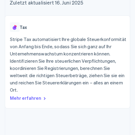
Data Pipeline
Zuletzt aktualisiert 16. Juni 2025
Geldmanagement
Marktplatz auf
Zugriff auf mehr als
Datensynchronisierung
Produkt-Roadmap
Plattformen
Grundlagen der
125
Stripe Sessions
SaaS
Abonnementverwaltung
Terminal
Karriere
Zahlungen vor Ort
Newsroom
So setzen Sie
Tax
Authorization
Stripe Press
nutzungsbasierte
Boost
Abrechnung um
Stripe Tax automatisiert Ihre globale Steuerkonformität
Nach Branche
Optimierung der
Stablecoin-gestützte
Autorisierungsraten
von Anfang bis Ende, sodass Sie sich ganz auf Ihr
Karten ausgeben: So
Link
KI-Unternehmen
Kontakt
geht´s
Unternehmenswachstum konzentrieren können.
Beschleunigter
Creator Economy
Bereitstellung und
Identifizieren Sie Ihre steuerlichen Verpflichtungen,
Bezahlvorgang
Gaming
Verwaltung von
Sales-Team
koordinieren Sie Registrierungen, berechnen Sie
Financial
Bewirtung, Reisen und
Diensten mit Agenten
kontaktieren
Connections
Freizeit
weltweit die richtigen Steuerbeträge, ziehen Sie sie ein
Partner werden
Verbundene
Versicherungen
und reichen Sie Steuererklärungen ein – alles an einem
Medien und
Finanzdaten
Ort.
Unterhaltung
Ressourcen
Gemeinnützige
Mehr erfahren
Organisationen
Fachdienstleistungen
App-Integrationen
Mehr
Öffentlicher Sektor
Code-Beispiele
Product roadmap
Einzelhandel
Entwickler-Blog
Ausblick
API-Status
Radar