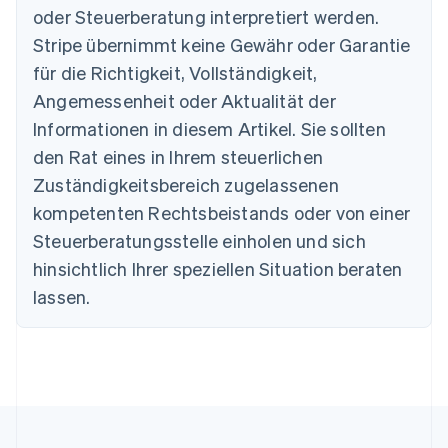
oder Steuerberatung interpretiert werden.
Stripe übernimmt keine Gewähr oder Garantie
Australien
für die Richtigkeit, Vollständigkeit,
English
Angemessenheit oder Aktualität der
Belgien
Informationen in diesem Artikel. Sie sollten
Nederlands
Français
Deutsch
English
Brasilien
den Rat eines in Ihrem steuerlichen
Português
English
Zuständigkeitsbereich zugelassenen
Bulgarien
English
kompetenten Rechtsbeistands oder von einer
Dänemark
Steuerberatungsstelle einholen und sich
English
Deutschland
hinsichtlich Ihrer speziellen Situation beraten
Deutsch
English
lassen.
Estland
English
Festlandchina
简体中文
English
Finnland
English
Svenska
Frankreich
Français
English