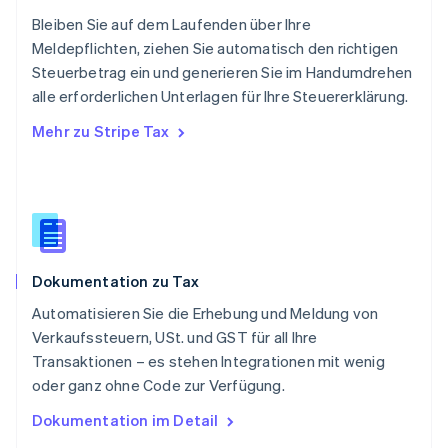
Schweden
Bleiben Sie auf dem Laufenden über Ihre
Svenska
English
Meldepflichten, ziehen Sie automatisch den richtigen
Schweiz
Steuerbetrag ein und generieren Sie im Handumdrehen
Deutsch
Français
Italiano
English
alle erforderlichen Unterlagen für Ihre Steuererklärung.
Singapur
English
简体中文
Mehr zu Stripe Tax
Slowakei
English
Slowenien
English
Italiano
Sonderverwaltungsregion Hongkong,
China
English
简体中文
Dokumentation zu Tax
Spanien
Español
English
Automatisieren Sie die Erhebung und Meldung von
Thailand
Verkaufssteuern, USt. und GST für all Ihre
ไทย
English
Transaktionen – es stehen Integrationen mit wenig
Tschechische Republik
oder ganz ohne Code zur Verfügung.
English
Ungarn
Dokumentation im Detail
English