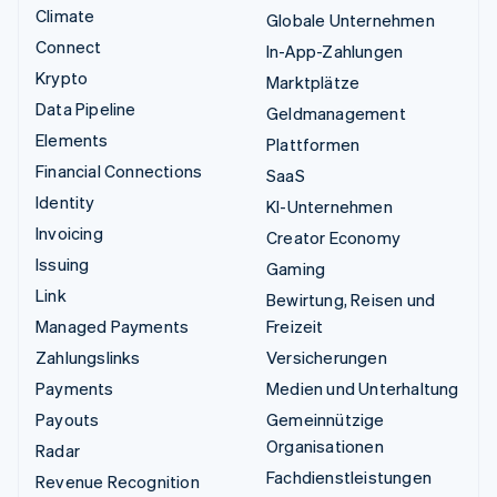
Climate
Globale Unternehmen
Connect
In-App-Zahlungen
Krypto
Marktplätze
Data Pipeline
Geldmanagement
Elements
Plattformen
Financial Connections
SaaS
Identity
KI-Unternehmen
Invoicing
Creator Economy
Issuing
Gaming
Link
Bewirtung, Reisen und
Managed Payments
Freizeit
Zahlungslinks
Versicherungen
Payments
Medien und Unterhaltung
Payouts
Gemeinnützige
Organisationen
Radar
Fachdienstleistungen
Revenue Recognition