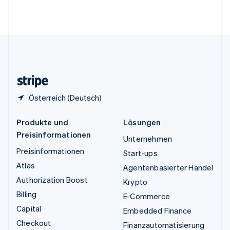
Vereinigte Arabische Emirate
English
Vereinigte Staaten
English
Español
简体中文
Vereinigtes Königreich
English
Zypern
English
Österreich (Deutsch)
Produkte und
Lösungen
Preisinformationen
Unternehmen
Preisinformationen
Start-ups
Atlas
Agentenbasierter Handel
Authorization Boost
Krypto
Billing
E-Commerce
Capital
Embedded Finance
Checkout
Finanzautomatisierung