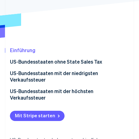
Betrugsprävention
Ecosystem
Atlas
Start-up-Gründung
Partner
Stripe App-Marktplatz
Climate
CO₂-Entnahme
Identity
Online-Identitätsprüfung
Einführung
US-Bundesstaaten ohne State Sales Tax
US-Bundesstaaten mit der niedrigsten
Verkaufssteuer
Stripe-Sessions 2026
Erfahren Sie, wie Stripe Lösungen für die Wirts
US-Bundesstaaten mit der höchsten
Jetzt ansehen
Verkaufssteuer
Mit Stripe starten