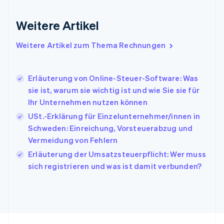
Gibraltar
English
Weitere Artikel
Griechenland
English
Weitere Artikel zum Thema Rechnungen
Indien
English
Irland
Erläuterung von Online-Steuer-Software: Was
English
sie ist, warum sie wichtig ist und wie Sie sie für
Italien
Ihr Unternehmen nutzen können
Italiano
English
Japan
USt.-Erklärung für Einzelunternehmer/innen in
日本語
English
Schweden: Einreichung, Vorsteuerabzug und
Kanada
Vermeidung von Fehlern
English
Français
Kroatien
Erläuterung der Umsatzsteuerpflicht: Wer muss
English
Italiano
sich registrieren und was ist damit verbunden?
Lettland
English
Liechtenstein
Deutsch
English
Litauen
English