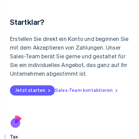
Luxemburg
Français
Deutsch
English
Malaysia
Startklar?
English
简体中文
Malta
English
Erstellen Sie direkt ein Konto und beginnen Sie
Mexiko
mit dem Akzeptieren von Zahlungen. Unser
Español
English
Sales-Team berät Sie gerne und gestaltet für
Neuseeland
Sie ein individuelles Angebot, das ganz auf Ihr
English
Niederlande
Unternehmen abgestimmt ist.
Nederlands
English
Norwegen
English
Jetzt starten
Sales-Team kontaktieren
Österreich
Deutsch
English
Polen
English
Portugal
Português
English
Rumänien
Tax
English