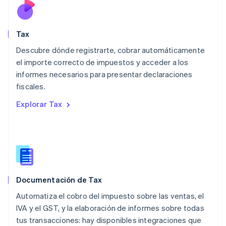
Français
Deutsch
English
Malasia
English
简体中文
Tax
Malta
English
Descubre dónde registrarte, cobrar automáticamente
México
el importe correcto de impuestos y acceder a los
Español
English
informes necesarios para presentar declaraciones
Noruega
fiscales.
English
Nueva Zelandia
Explorar Tax
English
Países Bajos
Nederlands
English
Polonia
English
Portugal
Português
English
Documentación de Tax
RAE de Hong Kong, China
English
简体中文
Automatiza el cobro del impuesto sobre las ventas, el
Reino Unido
IVA y el GST, y la elaboración de informes sobre todas
English
tus transacciones: hay disponibles integraciones que
República Checa