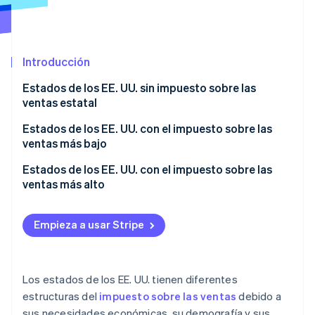
Radar
Prevención de fraude
Ecosistema
Atlas
Introducción
Constitución de una startup
Socios
Climate
Estados de los EE. UU. sin impuesto sobre las
Stripe App Marketplace
Eliminación de dióxido de carbono
ventas estatal
Identity
Estados de los EE. UU. con el impuesto sobre las
Verificación de identidad en línea
ventas más bajo
Estados de los EE. UU. con el impuesto sobre las
ventas más alto
Sesiones de Stripe 2026
Empieza a usar Stripe
Descubre cómo Stripe construye la infraestructura económi
Mirar ahora
Los estados de los EE. UU. tienen diferentes
estructuras del
impuesto sobre las ventas
debido a
sus necesidades económicas, su demografía y sus