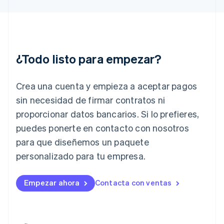
Français
English
Gibraltar
English
Grecia
English
¿Todo listo para empezar?
Hungría
English
India
Crea una cuenta y empieza a aceptar pagos
English
Irlanda
sin necesidad de firmar contratos ni
English
proporcionar datos bancarios. Si lo prefieres,
Italia
puedes ponerte en contacto con nosotros
Italiano
English
para que diseñemos un paquete
Japón
日本語
English
personalizado para tu empresa.
Letonia
English
Liechtenstein
Empezar ahora
Contacta con ventas
Deutsch
English
Lituania
English
Luxemburgo