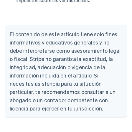
impuestos sobre las ventas locales.
El contenido de este artículo tiene solo fines
informativos y educativos generales y no
Alemania
debe interpretarse como asesoramiento legal
Deutsch
English
o fiscal. Stripe no garantiza la exactitud, la
Australia
integridad, adecuación o vigencia de la
English
Austria
información incluida en el artículo. Si
Deutsch
English
necesitas asistencia para tu situación
Bélgica
Nederlands
Français
Deutsch
English
particular, te recomendamos consultar a un
Brasil
abogado o un contador competente con
Português
English
Bulgaria
licencia para ejercer en tu jurisdicción.
English
Canadá
English
Français
China continental