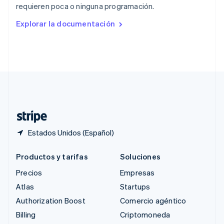
requieren poca o ninguna programación.
English
Rumania
Explorar la documentación
English
Singapur
English
简体中文
Suecia
Svenska
English
Suiza
Deutsch
Français
Italiano
English
Tailandia
ไทย
English
Estados Unidos (Español)
Productos y tarifas
Soluciones
Precios
Empresas
Atlas
Startups
Authorization Boost
Comercio agéntico
Billing
Criptomoneda