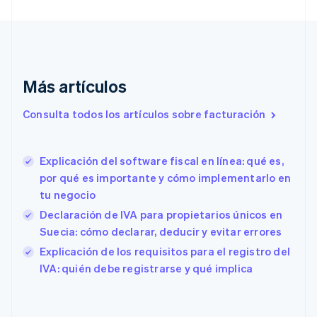
简体中文
English
Chipre
English
Croacia
English
Italiano
Más artículos
Dinamarca
English
Emiratos Árabes Unidos
Consulta todos los artículos sobre facturación
English
Eslovaquia
English
Explicación del software fiscal en línea: qué es,
Eslovenia
por qué es importante y cómo implementarlo en
English
Italiano
tu negocio
España
Declaración de IVA para propietarios únicos en
Español
English
Estados Unidos
Suecia: cómo declarar, deducir y evitar errores
English
Español
简体中文
Explicación de los requisitos para el registro del
Estonia
IVA: quién debe registrarse y qué implica
English
Finlandia
English
Svenska
Francia