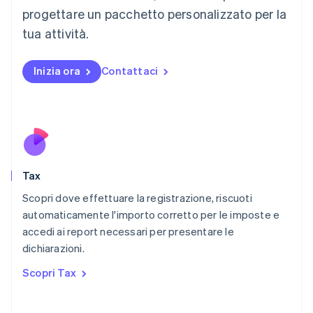
Français
Deutsch
English
progettare un pacchetto personalizzato per la
Malaysia
English
简体中文
tua attività.
Malta
English
Messico
Inizia ora
Contattaci
Español
English
Norvegia
English
Nuova Zelanda
English
Paesi Bassi
Nederlands
English
Tax
Polonia
English
Scopri dove effettuare la registrazione, riscuoti
Portogallo
automaticamente l'importo corretto per le imposte e
Português
English
accedi ai report necessari per presentare le
RAS di Hong Kong, Cina
dichiarazioni.
English
简体中文
Regno Unito
Scopri Tax
English
Repubblica Ceca
English