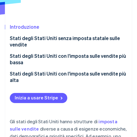
Radar
Prevenzione delle frodi
Ecosistema
Atlas
Introduzione
Costituzione di start-up
Partner
Stripe App Marketplace
Climate
Stati degli Stati Uniti senza imposta statale sulle
Rimozione del carbonio
vendite
Identity
Stati degli Stati Uniti con l’imposta sulle vendite più
Verifica online dell'identità
bassa
Stati degli Stati Uniti con l’imposta sulle vendite più
alta
Stripe Sessions 2026
Inizia a usare Stripe
Scopri come Stripe sta costruendo l'infrastruttura economi
Guarda ora
Gli stati degli Stati Uniti hanno strutture di
imposta
sulle vendite
diverse a causa di esigenze economiche,
dati demografici e priorità specifici. Ad esempio, uno