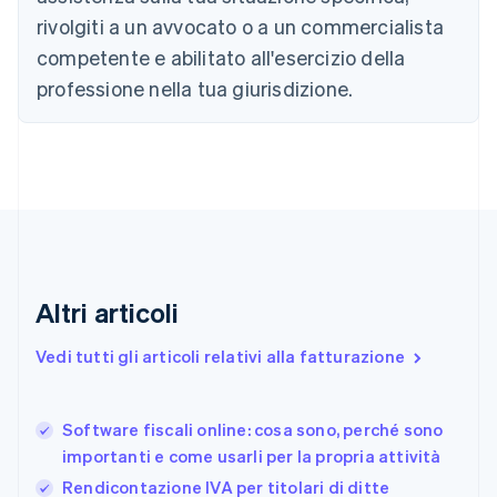
Nederlands
Français
Deutsch
English
Brasile
rivolgiti a un avvocato o a un commercialista
Português
English
competente e abilitato all'esercizio della
Bulgaria
professione nella tua giurisdizione.
English
Canada
English
Français
Cina continentale
简体中文
English
Cipro
English
Croazia
English
Italiano
Danimarca
Altri articoli
English
Emirati Arabi Uniti
Vedi tutti gli articoli relativi alla fatturazione
English
Estonia
English
Software fiscali online: cosa sono, perché sono
Finlandia
English
Svenska
importanti e come usarli per la propria attività
Francia
Rendicontazione IVA per titolari di ditte