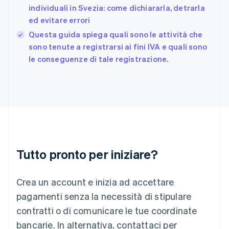
Français
English
individuali in Svezia: come dichiararla, detrarla
Germania
ed evitare errori
Deutsch
English
Giappone
Questa guida spiega quali sono le attività che
日本語
English
sono tenute a registrarsi ai fini IVA e quali sono
Gibilterra
le conseguenze di tale registrazione.
English
Grecia
English
India
English
Irlanda
English
Italia
Italiano
English
Tutto pronto per iniziare?
Lettonia
English
Liechtenstein
Crea un account e inizia ad accettare
Deutsch
English
Lituania
pagamenti senza la necessità di stipulare
English
contratti o di comunicare le tue coordinate
Lussemburgo
bancarie. In alternativa, contattaci per