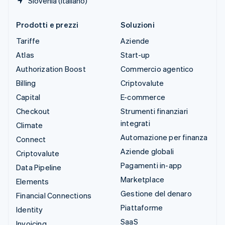
Slovenia (Italiano)
Prodotti e prezzi
Soluzioni
Tariffe
Aziende
Atlas
Start-up
Authorization Boost
Commercio agentico
Billing
Criptovalute
Capital
E-commerce
Checkout
Strumenti finanziari
integrati
Climate
Automazione per finanza
Connect
Aziende globali
Criptovalute
Pagamenti in-app
Data Pipeline
Marketplace
Elements
Gestione del denaro
Financial Connections
Piattaforme
Identity
SaaS
Invoicing