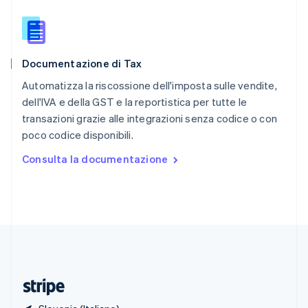
Romania
English
Singapore
English
简体中文
Documentazione di Tax
Slovacchia
English
Automatizza la riscossione dell'imposta sulle vendite,
Slovenia
dell'IVA e della GST e la reportistica per tutte le
English
Italiano
transazioni grazie alle integrazioni senza codice o con
Spagna
poco codice disponibili.
Español
English
Stati Uniti
Consulta la documentazione
English
Español
简体中文
Svezia
Svenska
English
Svizzera
Deutsch
Français
Italiano
English
Thailandia
ไทย
English
Ungheria
English