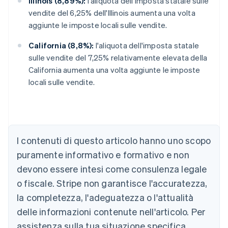
Illinois (8,89%):
l'aliquota dell'imposta statale sulle
vendite del 6,25% dell'Illinois aumenta una volta
aggiunte le imposte locali sulle vendite.
California (8,8%):
l'aliquota dell'imposta statale
sulle vendite del 7,25% relativamente elevata della
California aumenta una volta aggiunte le imposte
locali sulle vendite.
I contenuti di questo articolo hanno uno scopo
puramente informativo e formativo e non
devono essere intesi come consulenza legale
Australia
o fiscale. Stripe non garantisce l'accuratezza,
English
la completezza, l'adeguatezza o l'attualità
Austria
Deutsch
English
delle informazioni contenute nell'articolo. Per
Belgio
assistenza sulla tua situazione specifica,