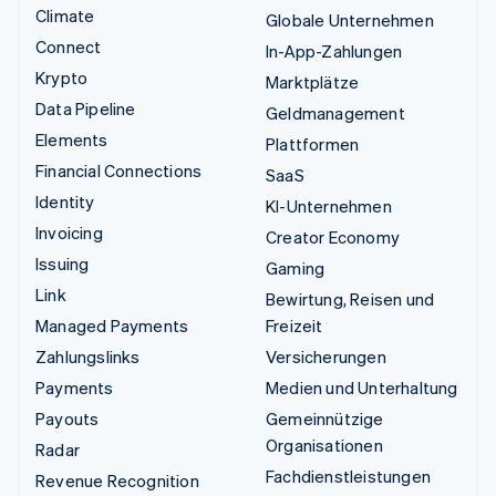
Climate
Globale Unternehmen
Connect
In-App-Zahlungen
Krypto
Marktplätze
Data Pipeline
Geldmanagement
Elements
Plattformen
Financial Connections
SaaS
Identity
KI-Unternehmen
Invoicing
Creator Economy
Issuing
Gaming
Link
Bewirtung, Reisen und
Managed Payments
Freizeit
Zahlungslinks
Versicherungen
Payments
Medien und Unterhaltung
Payouts
Gemeinnützige
Organisationen
Radar
Fachdienstleistungen
Revenue Recognition