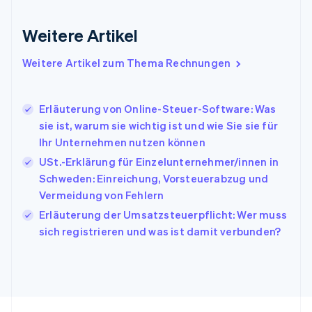
Gibraltar
English
Weitere Artikel
Griechenland
English
Weitere Artikel zum Thema Rechnungen
Indien
English
Irland
Erläuterung von Online-Steuer-Software: Was
English
sie ist, warum sie wichtig ist und wie Sie sie für
Italien
Ihr Unternehmen nutzen können
Italiano
English
Japan
USt.-Erklärung für Einzelunternehmer/innen in
日本語
English
Schweden: Einreichung, Vorsteuerabzug und
Kanada
Vermeidung von Fehlern
English
Français
Kroatien
Erläuterung der Umsatzsteuerpflicht: Wer muss
English
Italiano
sich registrieren und was ist damit verbunden?
Lettland
English
Liechtenstein
Deutsch
English
Litauen
English