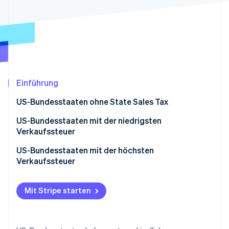
Betrugsprävention
Ecosystem
Atlas
Start-up-Gründung
Partner
Stripe App-Marktplatz
Climate
CO₂-Entnahme
Einführung
US-Bundesstaaten ohne State Sales Tax
Stripe-Sessions 2026
US-Bundesstaaten mit der niedrigsten
Erfahren Sie, wie Stripe Lösungen für die Wirtschaft
Verkaufssteuer
Jetzt ansehen
US-Bundesstaaten mit der höchsten
Verkaufssteuer
Mit Stripe starten