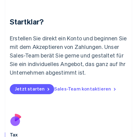
Luxemburg
Français
Deutsch
English
Malaysia
Startklar?
English
简体中文
Malta
English
Erstellen Sie direkt ein Konto und beginnen Sie
Mexiko
mit dem Akzeptieren von Zahlungen. Unser
Español
English
Sales-Team berät Sie gerne und gestaltet für
Neuseeland
Sie ein individuelles Angebot, das ganz auf Ihr
English
Niederlande
Unternehmen abgestimmt ist.
Nederlands
English
Norwegen
English
Jetzt starten
Sales-Team kontaktieren
Österreich
Deutsch
English
Polen
English
Portugal
Português
English
Rumänien
Tax
English