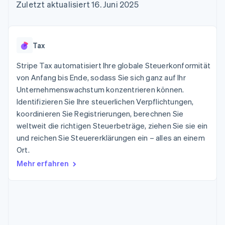
Data Pipeline
Zuletzt aktualisiert 16. Juni 2025
Geldmanagement
Marktplatz auf
Zugriff auf mehr als
Datensynchronisierung
Produkt-Roadmap
Plattformen
Grundlagen der
125
Stripe Sessions
SaaS
Abonnementverwaltung
Terminal
Karriere
Zahlungen vor Ort
Newsroom
So setzen Sie
Tax
Authorization
Stripe Press
nutzungsbasierte
Boost
Abrechnung um
Stripe Tax automatisiert Ihre globale Steuerkonformität
Nach Branche
Optimierung der
Stablecoin-gestützte
Autorisierungsraten
von Anfang bis Ende, sodass Sie sich ganz auf Ihr
Karten ausgeben: So
Link
KI-Unternehmen
Kontakt
geht´s
Unternehmenswachstum konzentrieren können.
Beschleunigter
Creator Economy
Bereitstellung und
Identifizieren Sie Ihre steuerlichen Verpflichtungen,
Bezahlvorgang
Gaming
Verwaltung von
Sales-Team
koordinieren Sie Registrierungen, berechnen Sie
Financial
Bewirtung, Reisen und
Diensten mit Agenten
kontaktieren
Connections
Freizeit
weltweit die richtigen Steuerbeträge, ziehen Sie sie ein
Partner werden
Verbundene
Versicherungen
und reichen Sie Steuererklärungen ein – alles an einem
Medien und
Finanzdaten
Ort.
Unterhaltung
Ressourcen
Gemeinnützige
Mehr erfahren
Organisationen
Fachdienstleistungen
App-Integrationen
Mehr
Öffentlicher Sektor
Code-Beispiele
Product roadmap
Einzelhandel
Entwickler-Blog
Ausblick
API-Status
Radar