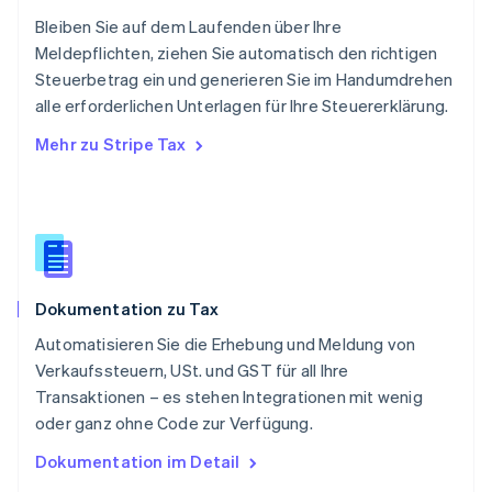
Schweden
Bleiben Sie auf dem Laufenden über Ihre
Svenska
English
Meldepflichten, ziehen Sie automatisch den richtigen
Schweiz
Steuerbetrag ein und generieren Sie im Handumdrehen
Deutsch
Français
Italiano
English
alle erforderlichen Unterlagen für Ihre Steuererklärung.
Singapur
English
简体中文
Mehr zu Stripe Tax
Slowakei
English
Slowenien
English
Italiano
Sonderverwaltungsregion Hongkong,
China
English
简体中文
Dokumentation zu Tax
Spanien
Español
English
Automatisieren Sie die Erhebung und Meldung von
Thailand
Verkaufssteuern, USt. und GST für all Ihre
ไทย
English
Transaktionen – es stehen Integrationen mit wenig
Tschechische Republik
oder ganz ohne Code zur Verfügung.
English
Ungarn
Dokumentation im Detail
English