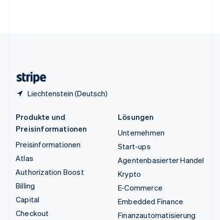
Vereinigte Arabische Emirate
English
Vereinigte Staaten
English
Español
简体中文
Vereinigtes Königreich
English
Zypern
English
Liechtenstein (Deutsch)
Produkte und
Lösungen
Preisinformationen
Unternehmen
Preisinformationen
Start-ups
Atlas
Agentenbasierter Handel
Authorization Boost
Krypto
Billing
E-Commerce
Capital
Embedded Finance
Checkout
Finanzautomatisierung