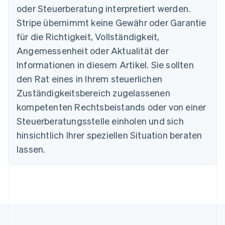
oder Steuerberatung interpretiert werden.
Stripe übernimmt keine Gewähr oder Garantie
Australien
für die Richtigkeit, Vollständigkeit,
English
Angemessenheit oder Aktualität der
Belgien
Informationen in diesem Artikel. Sie sollten
Nederlands
Français
Deutsch
English
Brasilien
den Rat eines in Ihrem steuerlichen
Português
English
Zuständigkeitsbereich zugelassenen
Bulgarien
English
kompetenten Rechtsbeistands oder von einer
Dänemark
Steuerberatungsstelle einholen und sich
English
Deutschland
hinsichtlich Ihrer speziellen Situation beraten
Deutsch
English
lassen.
Estland
English
Festlandchina
简体中文
English
Finnland
English
Svenska
Frankreich
Français
English