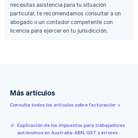
necesitas asistencia para tu situación
Deutsch
English
Bélgica
particular, te recomendamos consultar a un
Nederlands
Français
Deutsch
English
abogado o un contador competente con
Brasil
licencia para ejercer en tu jurisdicción.
Português
English
Bulgaria
English
Canadá
English
Français
China continental
简体中文
English
Chipre
English
Croacia
Más artículos
English
Italiano
Dinamarca
Consulta todos los artículos sobre facturación
English
Emiratos Árabes Unidos
English
Explicación de los impuestos para trabajadores
Eslovaquia
English
autónomos en Australia: ABN, GST y errores
Eslovenia