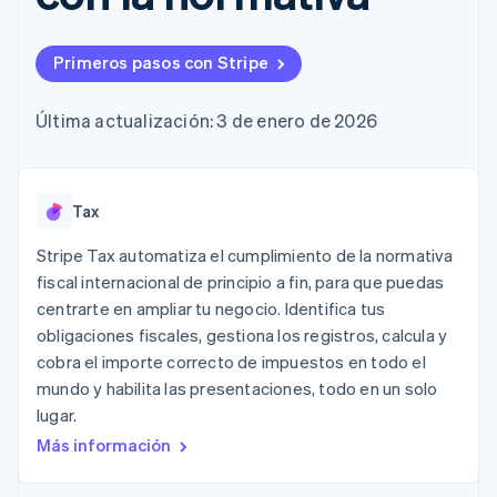
Authorization
Recognition
Empresa
Gestión del dinero
Gestionar
Boost
Automatización
Plataformas
suscripciones
Optimizaciones
contable
Hoja de ruta del
SaaS
Ofrecer cobro por
Primeros pasos con Stripe
de aceptación
Stripe Sigma
producto
consumo
Link
Informes
Conferencia anual
Emitir tarjetas
Proceso de
personalizados
Sessions
respaldadas por
Última actualización: 3 de enero de 2026
compra
Data Pipeline
Empleos
monedas estables
Por sector
acelerado
Sincronización
Sala de prensa
Aprovisiona y gestiona
de datos
Stripe Press
servicios con agentes
Empresas de IA
Tax
Economía de los
creadores
Juegos
Contacto
Stripe Tax automatiza el cumplimiento de la normativa
Más
Recursos
Hostelería, viajes y ocio
fiscal internacional de principio a fin, para que puedas
Product roadmap
Contacta con ventas
Ver lo que viene
centrarte en ampliar tu negocio. Identifica tus
Seguros
Integraciones de
Conviértete en socio
Medios de
aplicaciones
obligaciones fiscales, gestiona los registros, calcula y
Radar
comunicación y
Ejemplos de código
cobra el importe correcto de impuestos en todo el
Prevención de fraude
entretenimiento
Blog de
mundo y habilita las presentaciones, todo en un solo
Organizaciones sin
desarrolladores
Atlas
fines de lucro
Estado de la API
lugar.
Constitución de una startup
Servicios
Más información
Climate
profesionales
Eliminación de dióxido de carbono
Sector público
Minorista