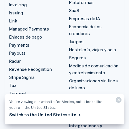
Plataformas
Invoicing
SaaS
Issuing
Empresas de IA
Link
Economía de los
Managed Payments
creadores
Enlaces de pago
Juegos
Payments
Hostelería, viajes y ocio
Payouts
Seguros
Radar
Medios de comunicación
Revenue Recognition
y entretenimiento
Stripe Sigma
Organizaciones sin fines
Tax
de lucro
Terminal
Servicios profesionales
Treasury
You’re viewing our website for Mexico, but it looks like
Sector público
you’re in the United States.
Minorista
Switch to the United States site
Integraciones y