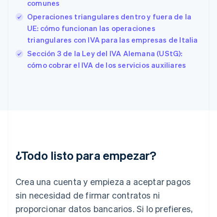
comunes
English
Italiano
Operaciones triangulares dentro y fuera de la
España
UE: cómo funcionan las operaciones
Español
English
Estados Unidos
triangulares con IVA para las empresas de Italia
English
Español
简体中文
Sección 3 de la Ley del IVA Alemana (UStG):
Estonia
cómo cobrar el IVA de los servicios auxiliares
English
Finlandia
English
Svenska
Francia
Français
English
Gibraltar
English
Grecia
English
¿Todo listo para empezar?
Hungría
English
India
Crea una cuenta y empieza a aceptar pagos
English
Irlanda
sin necesidad de firmar contratos ni
English
proporcionar datos bancarios. Si lo prefieres,
Italia