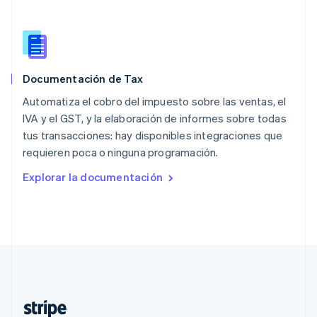
Nederlands
English
Polonia
English
Portugal
Português
English
Documentación de Tax
RAE de Hong Kong, China
English
简体中文
Automatiza el cobro del impuesto sobre las ventas, el
Reino Unido
IVA y el GST, y la elaboración de informes sobre todas
English
tus transacciones: hay disponibles integraciones que
República Checa
requieren poca o ninguna programación.
English
Rumania
Explorar la documentación
English
Singapur
English
简体中文
Suecia
Svenska
English
Suiza
Deutsch
Français
Italiano
English
Tailandia
ไทย
English