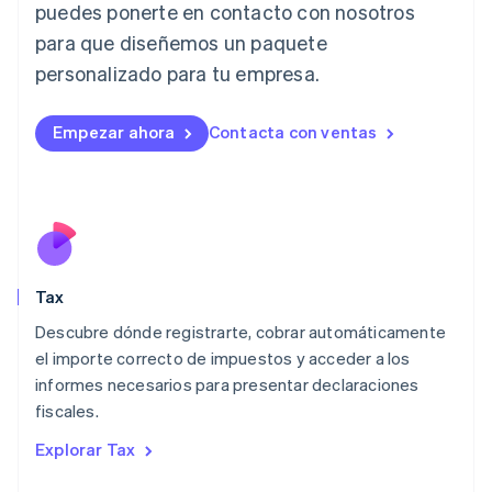
puedes ponerte en contacto con nosotros
Italiano
English
para que diseñemos un paquete
Japón
日本語
English
personalizado para tu empresa.
Letonia
English
Liechtenstein
Empezar ahora
Contacta con ventas
Deutsch
English
Lituania
English
Luxemburgo
Français
Deutsch
English
Malasia
English
简体中文
Tax
Malta
English
Descubre dónde registrarte, cobrar automáticamente
México
el importe correcto de impuestos y acceder a los
Español
English
informes necesarios para presentar declaraciones
Noruega
fiscales.
English
Nueva Zelandia
Explorar Tax
English
Países Bajos