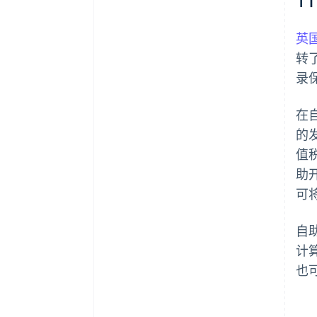
英
转
录
在
的
值
助
可
自
计
也