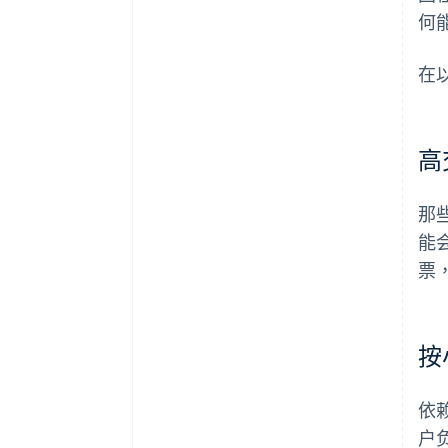
何
在
高
那
能
票
按
依
户