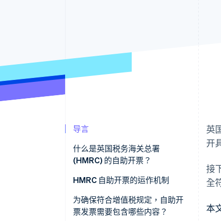
导言
英
开
什么是英国税务海关总署
(HMRC) 的自助开票？
接
HMRC 自助开票的运作机制
全
为确保符合增值税规定，自助开
本
票发票需要包含哪些内容？