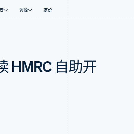
者
资源
定价
景
指南
按行业
公司
资金管理
平台和交易市
商务
持
接受线上付款
AI 企业
产品路线图
Global Payouts
Connect
币
持方案
实施预置结账流程
创作者经济
Sessions 年度大会
向第三方打款
平台支付
务
务
构建平台或交易市场
游戏
招聘
Crypto
 HMRC 自助开
金融
管理订阅
酒店、旅游与休闲
资讯中心
钱包、稳定币发行和发卡基础设
动化
提供按用量计费
保险
Stripe Press
施
企业
发行稳定币支持的支付卡
媒体与娱乐
支付
通过智能体配置和管理服务
非营利组织
场
专业服务
理
公共部门
零售
化
on