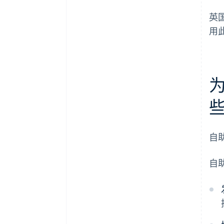
英
用
自
自