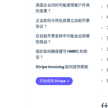
英国企业何时可能使用客户开具
的发票？
高交易量或重复交易
企业如何与供应商建立自助开票
协议？
按小时计费的服务或计件工作服
务商
在自助开票安排中可能会出现哪
些挑战？
采用收货定价的客户
组织如何确保遵守 HMRC 的规
开票能力有限的供应商
定？
拥有严格应付账款规则的公司
Stripe Invoicing 如何提供帮助
开始使用 Stripe
什