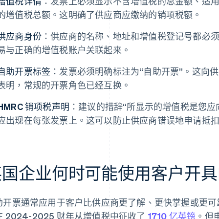
增值税详情
：发票上必须显示不含增值税的总金额、适
的增值税总额。这明确了供应商应缴纳的销项税额。
供应商身份
：供应商的名称、地址和增值税登记号都必
易与正确的增值税账户关联起来。
自助开票标签
：发票必须明确标注为“自助开票”。这向
表明，常规的开票角色已经互换。
HMRC 销项税声明
：建议的措辞“所显示的增值税是您应
应出现在每张发票上。这可以防止供应商错误地申请抵
英国企业何时可能使用客户开具
助开票通常应用于客户比供应商更了解、更快掌握或更可
 2024-2025 财年从增值税中征收了
1710 亿英镑
。但