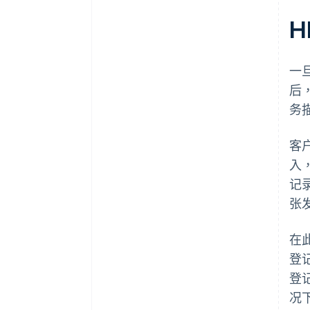
H
一
后
务
客
入
记
张
在
登
登
况