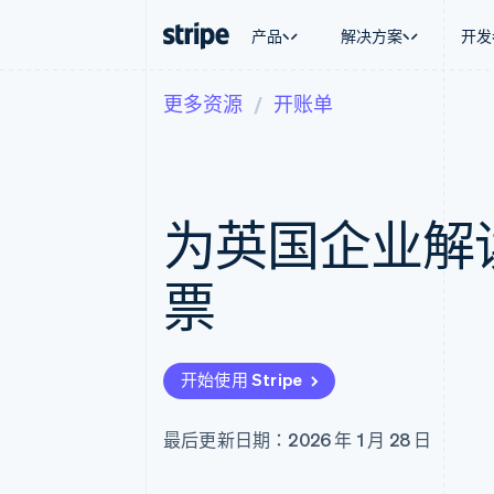
产品
解决方案
开发
更多资源
开账单
按企业阶段
文档
学习
按应用场
支持
支付
营收
大型企业
Stripe 文档
博客
智能体
获取支
Payments
Billing
初创企业
API 参考文档
客户案例
加密货
托管支
在线支付
经常性收入
库与 SDK
指南
电子商
专业服
Managed Payments
Metronome
Stripe Apps
为英国企业解读
嵌入式
备案商家解决方案
按用量计费
财务自
Payment links
Subscriptions
全球化
无代码支付
订阅管理
应用内
票
Checkout
Invoicing
交易市
预构建支付界面
一次性或定期账单
资金管
Elements
Tax
平台
灵活的 UI 组件
销售税和增值税自动
SaaS
支付方式
Revenue Recogniti
开始使用 Stripe
支持 125 种以上
会计自动化
Authorization Boost
Stripe Sigma
支付成功率优化
自定义报告
最后更新日期：2026 年 1 月 28 日
Link
Data Pipeline
加速结账
数据同步