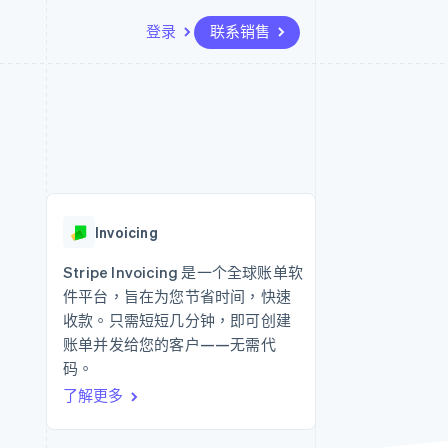
登录
联系销售
资源
生态系统
联系
场
更多
应用集成
合作伙伴
联系销售
Product roadmap
代码示例
Stripe App Marketplace
成为合作伙伴
了解未来规划
开发者博客
API 状态
Radar
欺诈防范
Invoicing
Atlas
初创企业注册
Stripe Invoicing 是一个全球账单软
件平台，旨在为您节省时间，快速
Climate
碳移除
收款。只需短短几分钟，即可创建
账单并发给您的客户——无需代
码。
了解更多