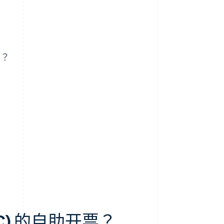
容？
C) 的自助开票？