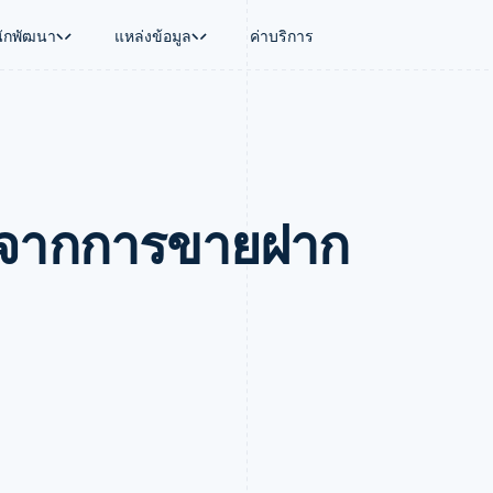
นักพัฒนา
แหล่งข้อมูล
ค่าบริการ
ใช้งาน
นุน
คู่มือ
ตามอุตสาหกรรม
บริษัท
การจัดการเงิน
แพลตฟอร์มและ
บใช้เอเจนต์
นับสนุน
รับการชำระเงินออนไลน์
บริษัท AI
แผนงานผลิตภัณฑ์
Global Payouts
Connect
์ซ
ารสนับสนุนที่ได้รับการจัดการ
ติดตั้งใช้งานการชำระเงินสำเร็จรูป
แวดวงครีเอเตอร์
การประชุมประจำปีแบบเซสชั
วงหน้า
เบิกจ่ายให้กับบุคคลที่สาม
การชำระเงินส
งการเงินที่ผสานรวมในตัว
ฉพาะทาง
สร้างแพลตฟอร์มหรือมาร์เก็ตเพลส
เกม
ตำแหน่งงาน
ับจากการขายฝาก
อัตโนมัติด้านการเงิน
จัดการการชำระเงินตามรอบบิล
การบริการ การเดินทาง และส
ห้องข่าว
การใช้งาน
วโลก
เสนอการเรียกเก็บเงินตามการใช้งาน
Stripe Press
บิล
เงินในแอป
ออกบัตรที่มีสเตเบิลคอยน์รองรับอยู่
ประกันภัย
งินตามรอบ
เพลส
จัดเตรียมและจัดการบริการด้วยเอเจนต์
สื่อและความบันเทิง
รเงิน
องค์กรไม่แสวงผลกำไร
ร์ม
บริการเฉพาะทาง
บแผนล่วง
ภาครัฐ
ธุรกิจค้าปลีก
VAT
on
การทำบัญชี