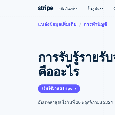
ผลิตภัณฑ์
โซลูชัน
แหล่งข้อมูลเพิ่มเติม
การทำบัญชี
ตามขั้น
เอกสารประกอบ
เรียนรู้
ตามกรณี
การสนับส
การชำระเงิน
รายรับ
องค์กร
Stripe Docs
บล็อก
การค้าแบ
รับการส
Payments
Billing
ธุรกิจสตาร์ทอัพ
ข้อมูลอ้างอิงเกี่ยวกับ API
เรื่องราวจากลูกค้า
อีคอมเมิร
แพ็กเกจก
การชำระเงินออนไลน์
รายรับตามแบบแผนล่
ไลบรารีและ SDK
คู่มือ
บริการทา
บริการเ
Payment links
Metronome
Stripe Apps
การรับรู้รายร
การทำงาน
การชำระเงินแบบไม่ต้องเขียน
การเรียกเก็บเงินตาม
ธุรกิจทั่
โค้ด
การชำระเงินตามรอบ
การชำระ
การจัดการการชำระเ
Checkout
มาร์เก็ต
คืออะไร
UI การชำระเงินสำเร็จรูป
บิล
การจัดกา
Elements
Invoicing
แพลตฟอ
องค์ประกอบ UI ที่ยืดหยุ่น
ครั้งเดียวหรือตามแบ
SaaS
วิธีการชำระเงิน
หน้า
เข้าถึงได้มากกว่า 125 รายการ
Tax
เริ่มใช้งาน Stripe
Authorization Boost
คิดภาษีการขายและ 
ยกระดับการยอมรับการชำระเงิน
อัตโนมัติ
Link
Revenue Recogniti
อัปเดตล่าสุดเมื่อวันที่ 28 พฤศจิกายน 2024
การชำระเงินที่รวดเร็วขึ้น
ระบบอัตโนมัติสำหรับ
Stripe Sigma