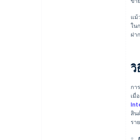
ขาย
แม้
ในก
ฝาก
ว
การ
เมื
Int
สิน
รายร