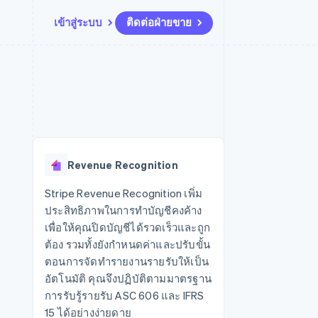
เข้าสู่ระบบ
ติดต่อฝ่ายขาย
แหล่งข้อมูล
ระบบนิเวศ
การติดต่อ
มาร์เก็ตเพลส
เพิ่มเติม
การเชื่อมต่อการทำงานแอป
พาร์ทเนอร์
ติดต่อฝ่ายขาย
Product roadmap
น
ตัวอย่างโค้ด
Stripe App Marketplace
สมัครเป็นพาร์ทเนอร์
ดูสิ่งที่กำลังจะมาถึง
ำหรับแพลตฟอร์ม
บล็อกของนักพัฒนา
ันทนาการ
สถานะ API
Radar
การป้องกันการฉ้อโกง
Revenue Recognition
Atlas
การก่อตั้งบริษัทสตาร์ทอัพ
Stripe Revenue Recognition เพิ่ม
ประสิทธิภาพในการทำบัญชีคงค้าง
Climate
การขจัดคาร์บอน
เพื่อให้คุณปิดบัญชีได้รวดเร็วและถูก
ต้อง รวมทั้งยังกำหนดค่าและปรับขั้น
ตอนการจัดทำรายงานรายรับให้เป็น
อัตโนมัติ คุณจึงปฏิบัติตามมาตรฐาน
การรับรู้รายรับ ASC 606 และ IFRS
15 ได้อย่างง่ายดาย