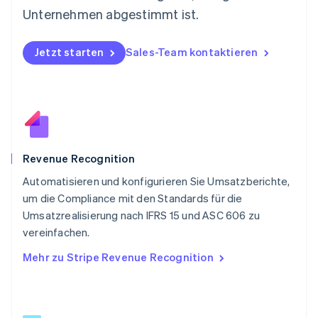
Norwegen
Unternehmen abgestimmt ist.
English
Österreich
Deutsch
English
Jetzt starten
Sales-Team kontaktieren
Polen
English
Portugal
Português
English
Rumänien
English
Schweden
Svenska
English
Revenue Recognition
Schweiz
Automatisieren und konfigurieren Sie Umsatzberichte,
Deutsch
Français
Italiano
English
um die Compliance mit den Standards für die
Singapur
English
简体中文
Umsatzrealisierung nach IFRS 15 und ASC 606 zu
Slowakei
vereinfachen.
English
Mehr zu Stripe Revenue Recognition
Slowenien
English
Italiano
Sonderverwaltungsregion Hongkong,
China