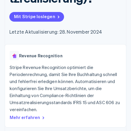
Data Pipeline
Geldmanagement
Marktplatz auf
Zugriff auf mehr als
Datensynchronisierung
Produkt-Roadmap
Plattformen
Grundlagen der
125
Stripe Sessions
SaaS
Abonnementverwaltung
Mit Stripe loslegen
Terminal
Karriere
Zahlungen vor Ort
Newsroom
So setzen Sie
Authorization
Stripe Press
nutzungsbasierte
Letzte Aktualisierung: 28. November 2024
Boost
Abrechnung um
Nach Branche
Optimierung der
Stablecoin-gestützte
Autorisierungsraten
Karten ausgeben: So
Link
KI-Unternehmen
Kontakt
geht´s
Beschleunigter
Revenue Recognition
Creator Economy
Bereitstellung und
Bezahlvorgang
Gaming
Verwaltung von
Sales-Team
Financial
Bewirtung, Reisen und
Stripe Revenue Recognition optimiert die
Diensten mit Agenten
kontaktieren
Connections
Freizeit
Partner werden
Periodenrechnung, damit Sie Ihre Buchhaltung schnell
Verbundene
Versicherungen
und fehlerfrei erledigen können. Automatisieren und
Medien und
Finanzdaten
Unterhaltung
konfigurieren Sie Ihre Umsatzberichte, um die
Ressourcen
Gemeinnützige
Einhaltung von Compliance-Richtlinien der
Organisationen
Umsatzrealisierungsstandards IFRS 15 und ASC 606 zu
Fachdienstleistungen
App-Integrationen
Mehr
Öffentlicher Sektor
Code-Beispiele
vereinfachen.
Product roadmap
Einzelhandel
Entwickler-Blog
Mehr erfahren
Ausblick
API-Status
Radar