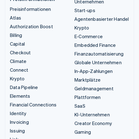
Unternehmen
Preisinformationen
Start-ups
Atlas
Agentenbasierter Handel
Authorization Boost
Krypto
Billing
E-Commerce
Capital
Embedded Finance
Checkout
Finanzautomatisierung
Climate
Globale Unternehmen
Connect
In-App-Zahlungen
Krypto
Marktplätze
Data Pipeline
Geldmanagement
Elements
Plattformen
Financial Connections
SaaS
Identity
KI-Unternehmen
Invoicing
Creator Economy
Issuing
Gaming