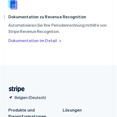
English
简体中文
Spanien
Español
English
Dokumentation zu Revenue Recognition
Thailand
ไทย
English
Automatisieren Sie Ihre Periodenrechnung mithilfe von
Tschechische Republik
Stripe Revenue Recognition.
English
Ungarn
Dokumentation im Detail
English
Vereinigte Arabische Emirate
English
Vereinigte Staaten
English
Español
简体中文
Vereinigtes Königreich
English
Zypern
English
Belgien (Deutsch)
Produkte und
Lösungen
Preisinformationen