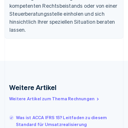
Deutschland
kompetenten Rechtsbeistands oder von einer
Deutsch
English
Estland
Steuerberatungsstelle einholen und sich
English
hinsichtlich Ihrer speziellen Situation beraten
Festlandchina
lassen.
简体中文
English
Finnland
English
Svenska
Frankreich
Français
English
Gibraltar
English
Griechenland
English
Indien
Weitere Artikel
English
Irland
Weitere Artikel zum Thema Rechnungen
English
Italien
Italiano
English
Japan
Was ist ACCA IFRS 15? Leitfaden zu diesem
日本語
English
Standard für Umsatzrealisierung