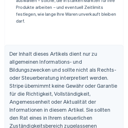
auswählen – solche, die in starken Märkten für Ihre
Produkte arbeiten – und eventuell Zeitlimits
festlegen, wie lange Ihre Waren unverkauft bleiben
darf.
Der Inhalt dieses Artikels dient nur zu
allgemeinen Informations- und
Bildungszwecken und sollte nicht als Rechts-
Australien
oder Steuerberatung interpretiert werden.
English
Belgien
Stripe übernimmt keine Gewähr oder Garantie
Nederlands
Français
Deutsch
English
für die Richtigkeit, Vollständigkeit,
Brasilien
Português
English
Angemessenheit oder Aktualität der
Bulgarien
Informationen in diesem Artikel. Sie sollten
English
Dänemark
den Rat eines in Ihrem steuerlichen
English
Zuständigkeitsbereich zugelassenen