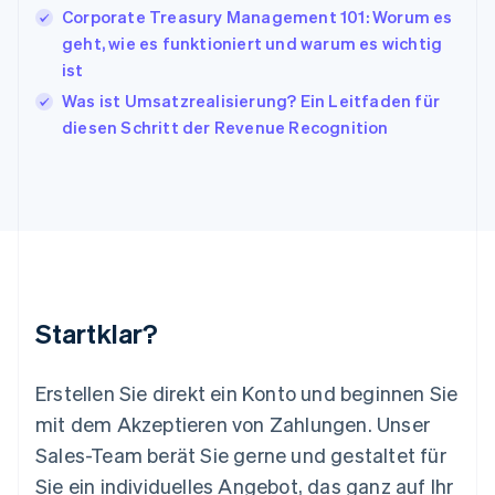
Kanada
Corporate Treasury Management 101: Worum es
English
Français
geht, wie es funktioniert und warum es wichtig
Kroatien
English
Italiano
ist
Lettland
Was ist Umsatzrealisierung? Ein Leitfaden für
English
diesen Schritt der Revenue Recognition
Liechtenstein
Deutsch
English
Litauen
English
Luxemburg
Français
Deutsch
English
Malaysia
English
简体中文
Malta
Startklar?
English
Mexiko
Español
English
Erstellen Sie direkt ein Konto und beginnen Sie
Neuseeland
mit dem Akzeptieren von Zahlungen. Unser
English
Niederlande
Sales-Team berät Sie gerne und gestaltet für
Nederlands
English
Sie ein individuelles Angebot, das ganz auf Ihr