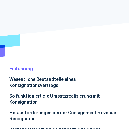
Betrugsprävention
Ecosystem
Atlas
Start-up-Gründung
Partner
Stripe App-Marktplatz
Climate
CO₂-Entnahme
Identity
Online-Identitätsprüfung
Einführung
Stripe-Sessions 2026
Wesentliche Bestandteile eines
Erfahren Sie, wie Stripe Lösungen für die Wirts
Konsignationsvertrags
Jetzt ansehen
So funktioniert die Umsatzrealisierung mit
Konsignation
Herausforderungen bei der Consignment Revenue
Recognition