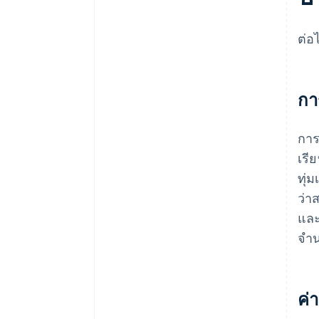
ต่อ
กา
การ
เรี
ทุ่
ว่า
และ
จำน
ค่า