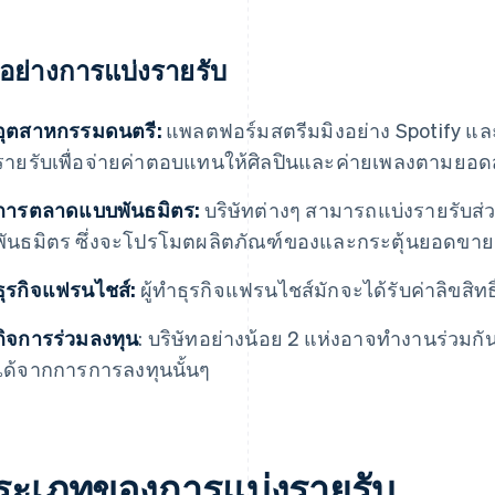
วอย่างการแบ่งรายรับ
อุตสาหกรรมดนตรี:
แพลตฟอร์มสตรีมมิงอย่าง Spotify แล
รายรับเพื่อจ่ายค่าตอบแทนให้ศิลปินและค่ายเพลงตามยอดสต
การตลาดแบบพันธมิตร:
บริษัทต่างๆ สามารถแบ่งรายรับส่
พันธมิตร ซึ่งจะโปรโมตผลิตภัณฑ์ของและกระตุ้นยอดขายผ
ธุรกิจแฟรนไชส์:
ผู้ทำธุรกิจแฟรนไชส์มักจะได้รับค่าลิขสิ
กิจการร่วมลงทุน
: บริษัทอย่างน้อย 2 แห่งอาจทํางานร่วมก
ได้จากการการลงทุนนั้นๆ
ระเภทของการแบ่งรายรับ