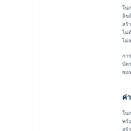
ในก
ลิข
สร้
ไม่
ไม่
การ
บัต
ซอฟ
ค่
ในก
พร้
สร้