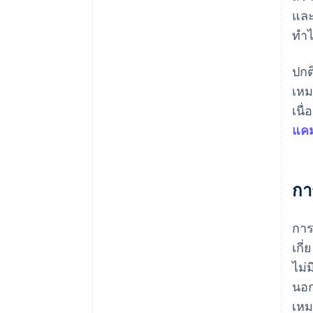
และ
ทํา
ปกต
เหม
เนื
แค
กา
การ
เกี
ไม่
นอก
เหม