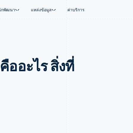
นักพัฒนา
แหล่งข้อมูล
ค่าบริการ
ใช้งาน
นุน
คู่มือ
ตามอุตสาหกรรม
บริษัท
การจัดการเงิน
แพลตฟอร์มและ
บใช้เอเจนต์
นับสนุน
รับการชำระเงินออนไลน์
บริษัท AI
แผนงานผลิตภัณฑ์
Global Payouts
Connect
์ซ
ารสนับสนุนที่ได้รับการจัดการ
ติดตั้งใช้งานการชำระเงินสำเร็จรูป
แวดวงครีเอเตอร์
การประชุมประจำปีแบบเซสชั
วงหน้า
เบิกจ่ายให้กับบุคคลที่สาม
การชำระเงินส
งการเงินที่ผสานรวมในตัว
ฉพาะทาง
สร้างแพลตฟอร์มหรือมาร์เก็ตเพลส
เกม
ตำแหน่งงาน
ืออะไร สิ่งที่
อัตโนมัติด้านการเงิน
จัดการการชำระเงินตามรอบบิล
การบริการ การเดินทาง และส
ห้องข่าว
การใช้งาน
วโลก
เสนอการเรียกเก็บเงินตามการใช้งาน
Stripe Press
บิล
เงินในแอป
ออกบัตรที่มีสเตเบิลคอยน์รองรับอยู่
ประกันภัย
งินตามรอบ
เพลส
จัดเตรียมและจัดการบริการด้วยเอเจนต์
สื่อและความบันเทิง
รเงิน
องค์กรไม่แสวงผลกำไร
ร์ม
บริการเฉพาะทาง
บแผนล่วง
ภาครัฐ
ธุรกิจค้าปลีก
VAT
on
การทำบัญชี