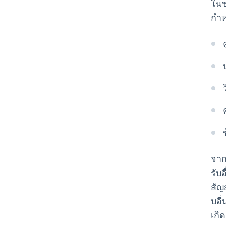
วิธีแก้ปัญหา
ในช
กำห
จาก
รับ
สัญ
บอื
เกิ