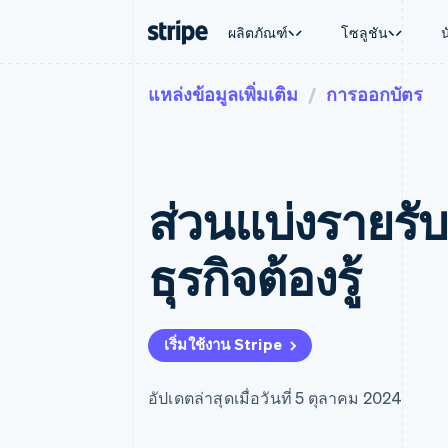
ผลิตภัณฑ์
โซลูชัน
แหล่งข้อมูลเพิ่มเติม
การออกบัตร
ตามขั้น
เอกสารประกอบ
เรียนรู้
ตามกรณี
การสนับส
การชำระเงิน
รายรับ
องค์กร
Stripe Docs
บล็อก
การค้าแบ
รับการส
Payments
Billing
ธุรกิจสตาร์ทอัพ
ข้อมูลอ้างอิงเกี่ยวกับ API
เรื่องราวจากลูกค้า
อีคอมเมิร
แพ็กเกจก
การชำระเงินออนไลน์
รายรับตามแบบแผนล่
ไลบรารีและ SDK
คู่มือ
บริการทา
บริการเ
Payment links
Metronome
Stripe Apps
ส่วนแบ่งรายรับค
การทำงาน
การชำระเงินแบบไม่ต้องเขียน
การเรียกเก็บเงินตาม
ธุรกิจทั่
โค้ด
การชำระเงินตามรอบ
การชำระ
การจัดการการชำระเ
Checkout
มาร์เก็ต
ธุรกิจต้องรู้
UI การชำระเงินสำเร็จรูป
บิล
การจัดกา
Elements
Invoicing
แพลตฟอ
องค์ประกอบ UI ที่ยืดหยุ่น
ครั้งเดียวหรือตามแบ
SaaS
วิธีการชำระเงิน
หน้า
เข้าถึงได้มากกว่า 125 รายการ
Tax
เริ่มใช้งาน Stripe
Authorization Boost
คิดภาษีการขายและ 
ยกระดับการยอมรับการชำระเงิน
อัตโนมัติ
Link
Revenue Recogniti
อัปเดตล่าสุดเมื่อวันที่ 5 ตุลาคม 2024
การชำระเงินที่รวดเร็วขึ้น
ระบบอัตโนมัติสำหรับ
Stripe Sigma