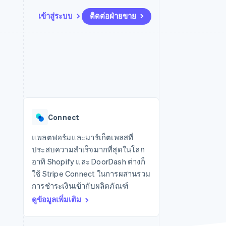
เข้าสู่ระบบ
ติดต่อฝ่ายขาย
แหล่งข้อมูล
ระบบนิเวศ
การติดต่อ
มาร์เก็ตเพลส
เพิ่มเติม
การเชื่อมต่อการทำงานแอป
พาร์ทเนอร์
ติดต่อฝ่ายขาย
Product roadmap
น
ตัวอย่างโค้ด
Stripe App Marketplace
สมัครเป็นพาร์ทเนอร์
ดูสิ่งที่กำลังจะมาถึง
ำหรับแพลตฟอร์ม
บล็อกของนักพัฒนา
ันทนาการ
สถานะ API
Radar
การป้องกันการฉ้อโกง
Connect
Atlas
การก่อตั้งบริษัทสตาร์ทอัพ
แพลตฟอร์มและมาร์เก็ตเพลสที่
ประสบความสำเร็จมากที่สุดในโลก
Climate
การขจัดคาร์บอน
อาทิ Shopify และ DoorDash ต่างก็
ใช้ Stripe Connect ในการผสานรวม
การชำระเงินเข้ากับผลิตภัณฑ์
ดูข้อมูลเพิ่มเติม