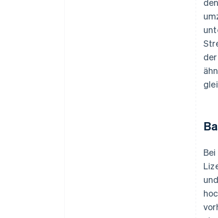
den
umz
unt
Str
der
ähn
gle
Ba
Bei
Liz
und
hoc
vor