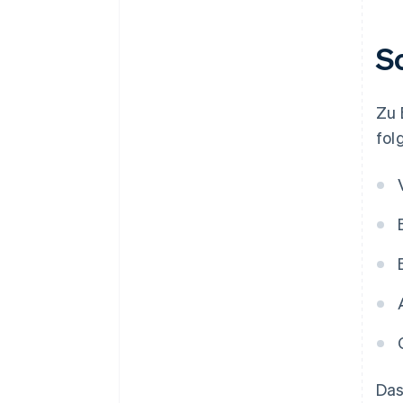
Lösungen
S
Zu 
fol
Das