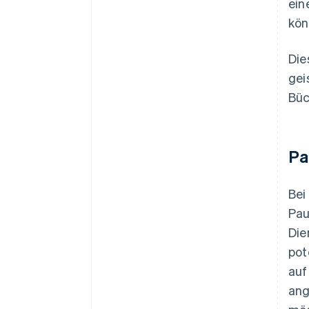
ein
kön
Die
gei
Büc
Pa
Bei
Pau
Die
pot
auf
ang