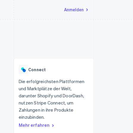
Anmelden
Ressourcen
Ecosystem
Kontakt
nd Marktplätze
Mehr
App-Integrationen
Partner
Sales-Team kontaktieren
Product roadmap
Code-Beispiele
Stripe App-Marktplatz
Partner werden
Ausblick
 Plattformen
Entwickler-Blog
 platforms
eit
API-Status
Radar
Betrugsprävention
eistungen
Connect
Atlas
onen
virtuelle Karten
Start-up-Gründung
Die erfolgreichsten Plattformen
und Marktplätze der Welt,
Climate
CO₂-Entnahme
darunter Shopify und DoorDash,
nutzen Stripe Connect, um
Identity
Online-Identitätsprüfung
Zahlungen in ihre Produkte
einzubinden.
Mehr erfahren