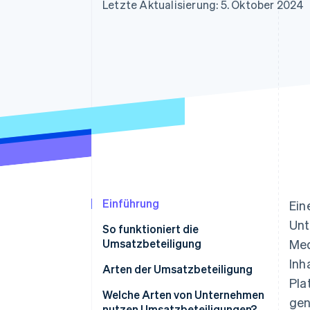
Optimierung der
Datensynchronisier
Letzte Aktualisierung: 5. Oktober 2024
Autorisierungsraten
Link
Beschleunigter Bezahlvorgang
Financial Connections
Verbundene Finanzdaten
Einführung
Ein
Unt
So funktioniert die
Umsatzbeteiligung
Med
Inh
Umsatzbeteiligung: Beispiele
Arten der Umsatzbeteiligung
Pla
Gleiche Aufteilung
Welche Arten von Unternehmen
gen
nutzen Umsatzbeteiligungen?