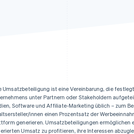
ung
e Umsatzbeteiligung ist eine Vereinbarung, die festleg
ernehmens unter Partnern oder Stakeholdern aufgeteilt
ien, Software und Affiliate-Marketing üblich – zum Be
altsersteller/innen einen Prozentsatz der Werbeeinnahm
ttform generieren. Umsatzbeteiligungen ermöglichen es
erierten Umsatz zu profitieren, ihre Interessen abzu