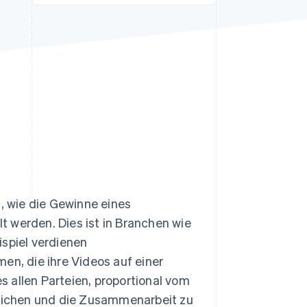
Stripe-Sessions 2026
Erfahren Sie, wie Stripe
Lösungen für die
Wirtschaftsinfrastruktur
für KI aufbaut.
Jetzt ansehen
t, wie die Gewinne eines
 werden. Dies ist in Branchen wie
ispiel verdienen
en, die ihre Videos auf einer
 allen Parteien, proportional vom
gleichen und die Zusammenarbeit zu