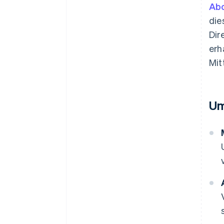
Ab
die
Dir
erh
Mit
Um