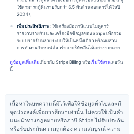
ใช้สามารถกู้คืนรายรับกว่า 6.5 พันล้านดอลลาร์ได้ในปี
2024\
เพิ่มประสิทธิภาพ:
ใช้เครื่องมือภาษีแบบโมดูลาร์
รายงานรายรับ และเครื่องมือข้อมูลของ Stripe เพื่อรวม
ระบบรายรับหลายระบบให้เป็นหนึ่งเดียว พร้อมผสาน
การทำงานกับซอฟต์แวร์ของบริษัทอื่นได้อย่างง่ายดาย
กรีซ
English
เขตบริหารพิเศษฮ่องกง ประเทศจีน
ดูข้อมูลเพิ่มเติม
เกี่ยวกับ Stripe Billing หรือ
เริ่มใช้งาน
เลยวัน
English
简体中文
นี้
แคนาดา
English
Français
โครเอเชีย
English
Italiano
จีนแผ่นดินใหญ่
เนื้อหาในบทความนี้มีไว้เพื่อให้ข้อมูลทั่วไปและมี
简体中文
English
ไซปรัส
จุดประสงค์เพื่อการศึกษาเท่านั้น ไม่ควรใช้เป็นคํา
English
แนะนําทางกฎหมายหรือภาษี Stripe ไม่รับประกัน
ญี่ปุ่น
หรือรับประกันความถูกต้อง ความสมบูรณ์ ความ
日本語
English
เดนมาร์ก