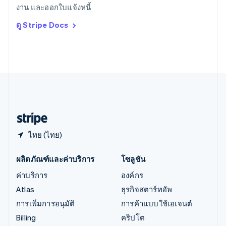
งาน และออกใบแจ้งหนี้
Deutsch
English
อิตาลี
ดู Stripe Docs
Italiano
English
อินเดีย
English
เอสโตเนีย
English
ไอร์แลนด์
English
ฮังการี
English
ไทย (ไทย)
ผลิตภัณฑ์และค่าบริการ
โซลูชัน
ค่าบริการ
องค์กร
Atlas
ธุรกิจสตาร์ทอัพ
การเพิ่มการอนุมัติ
การค้าแบบใช้เอเจนต์
Billing
คริปโต