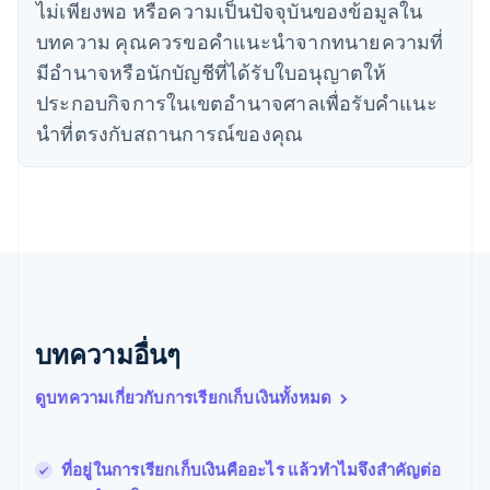
ไม่เพียงพอ หรือความเป็นปัจจุบันของข้อมูลใน
English
บทความ คุณควรขอคําแนะนําจากทนายความที่
ไทย
ไทย
English
มีอํานาจหรือนักบัญชีที่ได้รับใบอนุญาตให้
นอร์เวย์
ประกอบกิจการในเขตอํานาจศาลเพื่อรับคําแนะ
English
นิวซีแลนด์
นําที่ตรงกับสถานการณ์ของคุณ
English
เนเธอร์แลนด์
Nederlands
English
บราซิล
Português
English
บัลแกเรีย
English
เบลเยียม
Nederlands
Français
Deutsch
English
บทความอื่นๆ
โปรตุเกส
Português
English
ดูบทความเกี่ยวกับการเรียกเก็บเงินทั้งหมด
โปแลนด์
English
ฝรั่งเศส
Français
English
ที่อยู่ในการเรียกเก็บเงินคืออะไร แล้วทำไมจึงสำคัญต่อ
ฟินแลนด์