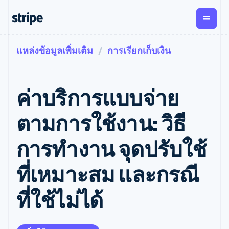
แหล่งข้อมูลเพิ่มเติม
การเรียกเก็บเงิน
ตามขั้น
เอกสารประกอบ
เรียนรู้
การชำระเงิน
รายรับ
การ
แพลตฟอ
จัดการ
และ
องค์กร
Stripe Docs
บล็อก
เงิน
มาร์เก็ต
Payments
Billing
ธุรกิจสตาร์ทอัพ
ข้อมูลอ้างอิงเกี่ยวกับ API
เรื่องราวจากลูกค้า
ค่าบริการแบบจ่าย
การชำระเงิน
รายรับตาม
เพลส
ไลบรารีและ SDK
คู่มือ
ออนไลน์
แบบแผนล่วง
Stripe Apps
Global
Payment links
หน้า
Metronome
Payouts
Conne
ตามการใช้งาน: วิธี
การชำร
ตามกรณีใช้งาน
การชำระเงิน
การเรียกเก็บ
เบิกจ่าย
เงินสำห
การสนับสนุน
แบบไม่ต้อง
เงินตามการ
ให้กับ
การทำงาน จุดปรับใช้
แพลตฟอ
คู่มือ
การค้าแบบใช้เอเจนต์
เขียนโค้ด
Checkout
ใช้งาน
การชำระเงิน
บุคคลที่
อีคอมเมิร์ซ
รับการสนับสนุน
UI การชำระ
ตามรอบบิล
สาม
บริการทางการเงินที่ผสาน
รับการชำระเงินออนไลน์
แพ็กเกจการสนับสนุนที่ได้
การจัดการ
ที่เหมาะสม และกรณี
เงินสำเร็จรูป
รวมในตัว
ติดตั้งใช้งานการชำระเงิน
รับการจัดการ
การชำระเงิน
Elements
การทำงานอัตโนมัติด้าน
สำเร็จรูป
บริการเฉพาะทาง
องค์ประกอบ UI
ตามรอบบิล
Invoicing
ที่ใช้ไม่ได้
การเงิน
สร้างแพลตฟอร์มหรือ
ครั้งเดียวหรือ
ที่ยืดหยุ่น
ธุรกิจทั่วโลก
มาร์เก็ตเพลส
ตามแบบแผน
วิธีการชำระ
การชำระเงินในแอป
จัดการการชำระเงินตาม
เงิน
ล่วงหน้า
Tax
มาร์เก็ตเพลส
รอบบิล
เข้าถึงได้
คิดภาษีการ
บริษัท
การจัดการเงิน
เสนอการเรียกเก็บเงินตาม