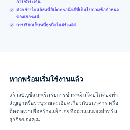
การชำระเงิน
English
Svenska
ตัวอย่างใบแจ้งหนี้อิเล็กทรอนิกส์ที่เป็นไปตามข้อกำหนด
มอลตา
ของเยอรมนี
English
มาเลเซีย
การเรียกเก็บหนี้ธุรกิจในฝรั่งเศส
English
简体中文
เม็กซิโก
Español
English
ยิบรอลตาร์
English
เยอรมนี
Deutsch
English
โรมาเนีย
หากพร้อมเริ่มใช้งานแล้ว
English
ลักเซมเบิร์ก
Français
Deutsch
English
สร้างบัญชีและเริ่มรับการชำระเงินโดยไม่ต้องทำ
ลัตเวีย
English
สัญญาหรือระบุรายละเอียดเกี่ยวกับธนาคาร หรือ
ลิกเตนสไตน์
ติดต่อเราเพื่อสร้างแพ็กเกจที่ออกแบบเองสำหรับ
Deutsch
English
ลิทัวเนีย
ธุรกิจของคุณ
English
สเปน