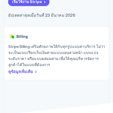
มากกว่า 125
ขายและ VAT
เริ่มใช้งาน Stripe
แพลตฟอร์ม
การใช้งาน
รายการ
Authorization
อัตโนมัติ
Revenue
แผนงานผลิตภัณฑ์
SaaS
ออกบัตรที่มีสเตเบิลคอยน์
Boost
Recognition
การประชุมประจำปีแบบ
รองรับอยู่
อัปเดตล่าสุดเมื่อวันที่ 23 มีนาคม 2026
ยกระดับการ
เซสชัน
จัดเตรียมและจัดการ
ระบบ
ยอมรับการ
ตำแหน่งงาน
บริการด้วยเอเจนต์
อัตโนมัติ
ชำระเงิน
Link
ห้องข่าว
ตามอุตสาหกรรม
การชำระเงินที่
สำหรับการ
Stripe
Stripe Press
Sigma
รวดเร็วขึ้น
ทำบัญชี
Billing
รายงานที่
บริษัท AI
แหล่งข้อมูล
ออกแบบเอง
แวดวงครีเอเตอร์
Stripe Billing เสริมศักยภาพให้กับทุกรูปแบบค่าบริการ ไม่ว่า
Data
เกม
การติดต่อ
จะเป็นแบบเรียกเก็บเงินตามแบบแผนล่วงหน้า แบบแบ่ง
Pipeline
การบริการ การเดินทาง
การเชื่อมต่อการทำงาน
การซิงค์
และสันทนาการ
แอป
ระดับราคา หรือแบบผสมผสาน เพื่อให้คุณบริหารจัดการ
ติดต่อฝ่ายขาย
ข้อมูล
ประกันภัย
ตัวอย่างโค้ด
สมัครเป็นพาร์ทเนอร์
ลูกค้าได้ในแบบที่ต้องการ
สื่อและความบันเทิง
บล็อกของนักพัฒนา
องค์กรไม่แสวงผลกำไร
สถานะ API
ดูข้อมูลเพิ่มเติม
บริการเฉพาะทาง
ภาครัฐ
เพิ่มเติม
ธุรกิจค้าปลีก
Product roadmap
ดูสิ่งที่กำลังจะมาถึง
Radar
ระบบนิเวศ
การป้องกันการฉ้อโกง
Atlas