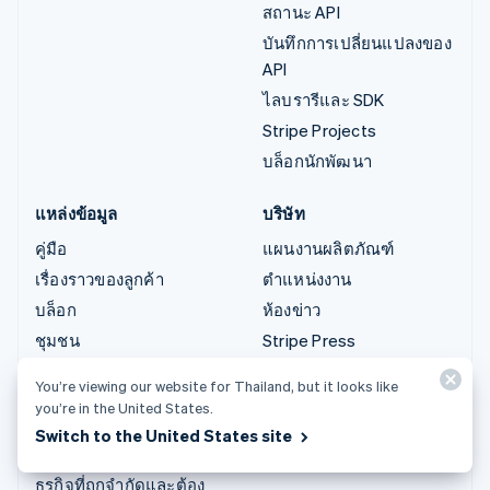
สถานะ API
บันทึกการเปลี่ยนแปลงของ
API
ไลบรารีและ SDK
Stripe Projects
บล็อกนักพัฒนา
แหล่งข้อมูล
บริษัท
คู่มือ
แผนงานผลิตภัณฑ์
เรื่องราวของลูกค้า
ตำแหน่งงาน
บล็อก
ห้องข่าว
ชุมชน
Stripe Press
การประชุมประจำปีแบบ
ติดต่อฝ่ายขาย
You’re viewing our website for Thailand, but it looks like
เซสชัน
you’re in the United States.
ความเป็นส่วนตัวและข้อ
Switch to the United States site
กำหนด
ธุรกิจที่ถูกจำกัดและต้อง