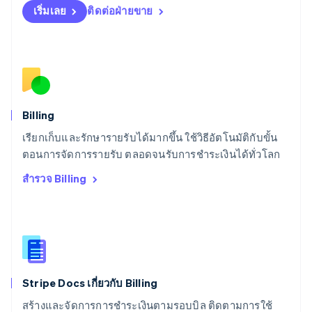
เริ่มเลย
ติดต่อฝ่ายขาย
Español
English
สโลวาเกีย
English
สโลวีเนีย
English
Italiano
สวิตเซอร์แลนด์
Deutsch
Français
Italiano
English
สวีเดน
Billing
Svenska
English
เรียกเก็บและรักษารายรับได้มากขึ้น ใช้วิธีอัตโนมัติกับขั้น
สหรัฐอเมริกา
English
Español
简体中文
ตอนการจัดการรายรับ ตลอดจนรับการชำระเงินได้ทั่วโลก
สหรัฐอาหรับเอมิเรตส์
สำรวจ Billing
English
สหราชอาณาจักร
English
สาธารณรัฐเช็ก
English
สิงคโปร์
English
简体中文
Stripe Docs เกี่ยวกับ Billing
ออสเตรเลีย
English
สร้างและจัดการการชำระเงินตามรอบบิล ติดตามการใช้
ออสเตรีย