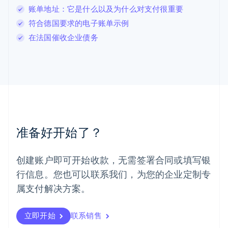
卢森堡
账单地址：它是什么以及为什么对支付很重要
Français
Deutsch
English
符合德国要求的电子账单示例
罗马尼亚
在法国催收企业债务
English
马尔他
English
马来西亚
English
简体中文
美国
English
Español
简体中文
墨西哥
Español
English
准备好开始了？
挪威
English
葡萄牙
创建账户即可开始收款，无需签署合同或填写银
Português
English
行信息。您也可以联系我们，为您的企业定制专
日本
日本語
English
属支付解决方案。
瑞典
Svenska
English
瑞士
立即开始
联系销售
Deutsch
Français
Italiano
English