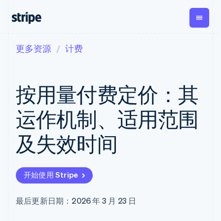
更多资源
计费
按企业阶段
文档
学习
支付
营收
资金管
平台
理
易市
大型企业
Stripe 文档
博客
Payments
Billing
初创企业
API 参考文档
客户案例
按用量付费定价：其
在线支付
经常性收入
Global
Conn
库与 SDK
指南
Managed
Metronome
Payouts
Stripe Apps
Payments
按用量计费
平台
运作机制、适用范围
备案商家解决
Subscriptions
向第三
按应用场景
方案
方打款
支持
订阅管理
Payment links
Crypto
及失效时间
指南
智能体商务
Invoicing
钱包、
加密货币
获取支持
无代码支付
一次性或定期
稳定币
电子商务
接受线上付款
托管支持方案
Checkout
账单
发行和
嵌入式金融
实施预置结账流程
专业服务
预构建支付界
Tax
发卡基
开始使用 Stripe
财务自动化
构建平台或交易市场
面
销售税和增值
础设施
全球化企业
管理订阅
Elements
税自动化
应用内支付
提供按用量计费
灵活的 UI 组件
Revenue
最后更新日期：2026 年 3 月 23 日
交易市场
发行稳定币支持的支付卡
Payment
Recognition
公司
资金管理
通过智能体配置和管理服
methods
会计自动化
平台
务