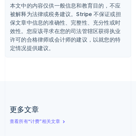
丹麦
本文中的内容仅供一般信息和教育目的，不应
English
被解释为法律或税务建议。Stripe 不保证或担
德国
保文章中信息的准确性、完整性、充分性或时
Deutsch
English
法国
效性。您应该寻求在您的司法管辖区获得执业
Français
English
许可的合格律师或会计师的建议，以就您的特
芬兰
定情况提供建议。
English
Svenska
荷兰
Nederlands
English
加拿大
English
Français
捷克
English
克罗地亚
English
Italiano
拉脱维亚
更多文章
English
立陶宛
查看所有“计费”相关文章
English
列支敦士登
Deutsch
English