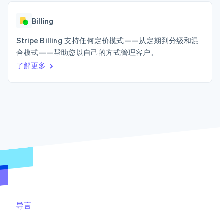
接入 125+ 种支
Stripe Sigma
产品路线图
SaaS
付方式
自定义报告
Sessions 年度大会
Terminal
Data Pipeline
Billing
招聘
线下支付
数据同步
资讯中心
Authorization
资源
Stripe Billing 支持任何定价模式——从定期到分级和混
Stripe Press
Boost
按行业
合模式——帮助您以自己的方式管理客户。
支付成功率优
应用集成
了解更多
化
AI 企业
代码示例
Link
创作者经济
开发者博客
联系
加速结账
游戏
API 状态
酒店、旅游与休闲
联系销售
保险
成为合作伙伴
媒体与娱乐
非营利组织
更多
专业服务
Product roadmap
公共部门
了解未来规划
零售
Radar
欺诈防范
Atlas
生态系统
初创企业注册
合作伙伴
导言
Climate
Stripe App Marketplace
碳移除