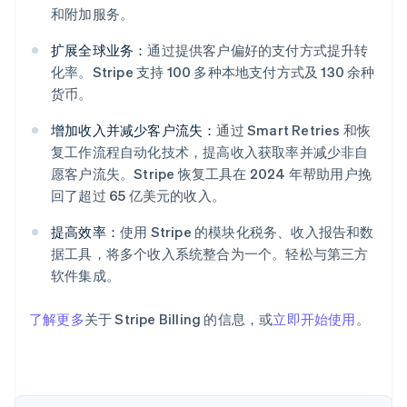
和附加服务。
扩展全球业务：
通过提供客户偏好的支付方式提升转
化率。Stripe 支持 100 多种本地支付方式及 130 余种
阿联酋
货币。
English
爱尔兰
增加收入并减少客户流失：
通过 Smart Retries 和恢
English
复工作流程自动化技术，提高收入获取率并减少非自
爱沙尼亚
愿客户流失。Stripe 恢复工具在 2024 年帮助用户挽
English
回了超过 65 亿美元的收入。
奥地利
Deutsch
English
提高效率：
使用 Stripe 的模块化税务、收入报告和数
澳大利亚
据工具，将多个收入系统整合为一个。轻松与第三方
English
巴西
软件集成。
Português
English
保加利亚
了解更多
关于 Stripe Billing 的信息，或
立即开始使用
。
English
比利时
Nederlands
Français
Deutsch
English
波兰
English