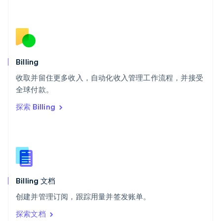
塞浦路斯
English
斯洛伐克
English
斯洛文尼亚
English
Italiano
Billing
泰国
ไทย
English
收取并留住更多收入，自动化收入管理工作流程，并接受
希腊
全球付款。
English
探索 Billing
西班牙
Español
English
新加坡
English
简体中文
新西兰
English
匈牙利
English
Billing 文档
意大利
创建并管理订阅，跟踪用量并签发账单。
Italiano
English
印度
探索文档
English