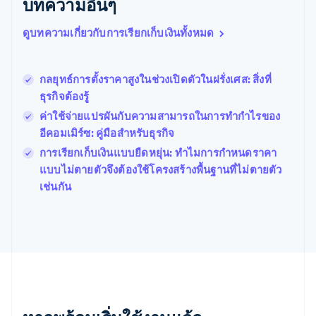
บทความอื่นๆ
เบลเยียม
Nederlands
Français
Deutsch
English
ดูบทความเกี่ยวกับการเรียกเก็บเงินทั้งหมด
โปรตุเกส
Português
English
โปแลนด์
กลยุทธ์การตั้งราคาสูงในช่วงเปิดตัวในฝรั่งเศส: สิ่งที่
English
ธุรกิจต้องรู้
ฝรั่งเศส
Français
English
ค่าใช้จ่ายแปรผันกับความสามารถในการทำกำไรของ
ฟินแลนด์
อีคอมเมิร์ซ: คู่มือสำหรับธุรกิจ
English
Svenska
การเรียกเก็บเงินแบบยืดหยุ่น: ทำไมการกำหนดราคา
มอลตา
English
แบบไม่ตายตัวจึงต้องใช้โครงสร้างพื้นฐานที่ไม่ตายตัว
มาเลเซีย
เช่นกัน
English
简体中文
เม็กซิโก
Español
English
ยิบรอลตาร์
English
เยอรมนี
Deutsch
English
โรมาเนีย
English