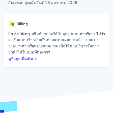
มากกว่า 125
ขายและ VAT
อัปเดตล่าสุดเมื่อวันที่ 23 มกราคม 2026
แพลตฟอร์ม
การใช้งาน
รายการ
Authorization
อัตโนมัติ
Revenue
แผนงานผลิตภัณฑ์
SaaS
ออกบัตรที่มีสเตเบิลคอยน์
Boost
Recognition
การประชุมประจำปีแบบ
รองรับอยู่
ยกระดับการ
เซสชัน
จัดเตรียมและจัดการ
ระบบ
ยอมรับการ
ตำแหน่งงาน
บริการด้วยเอเจนต์
Billing
อัตโนมัติ
ชำระเงิน
Link
ห้องข่าว
ตามอุตสาหกรรม
การชำระเงินที่
สำหรับการ
Stripe
Stripe Press
Stripe Billing เสริมศักยภาพให้กับทุกรูปแบบค่าบริการ ไม่ว่า
Sigma
รวดเร็วขึ้น
ทำบัญชี
รายงานที่
บริษัท AI
จะเป็นแบบเรียกเก็บเงินตามแบบแผนล่วงหน้า แบบแบ่ง
แหล่งข้อมูล
ออกแบบเอง
แวดวงครีเอเตอร์
ระดับราคา หรือแบบผสมผสาน เพื่อให้คุณบริหารจัดการ
Data
เกม
การติดต่อ
ลูกค้าได้ในแบบที่ต้องการ
Pipeline
การบริการ การเดินทาง
การเชื่อมต่อการทำงาน
การซิงค์
และสันทนาการ
แอป
ดูข้อมูลเพิ่มเติม
ติดต่อฝ่ายขาย
ข้อมูล
ประกันภัย
ตัวอย่างโค้ด
สมัครเป็นพาร์ทเนอร์
สื่อและความบันเทิง
บล็อกของนักพัฒนา
องค์กรไม่แสวงผลกำไร
สถานะ API
บริการเฉพาะทาง
ภาครัฐ
เพิ่มเติม
ธุรกิจค้าปลีก
Product roadmap
ดูสิ่งที่กำลังจะมาถึง
Radar
ระบบนิเวศ
การป้องกันการฉ้อโกง
Atlas