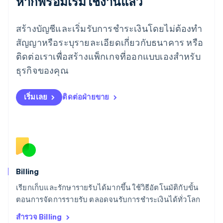
หากพร้อมเริ่มใช้งานแล้ว
ลักเซมเบิร์ก
Français
Deutsch
English
สร้างบัญชีและเริ่มรับการชำระเงินโดยไม่ต้องทำ
ลัตเวีย
English
สัญญาหรือระบุรายละเอียดเกี่ยวกับธนาคาร หรือ
ลิกเตนสไตน์
ติดต่อเราเพื่อสร้างแพ็กเกจที่ออกแบบเองสำหรับ
Deutsch
English
ลิทัวเนีย
ธุรกิจของคุณ
English
สเปน
เริ่มเลย
ติดต่อฝ่ายขาย
Español
English
สโลวาเกีย
English
สโลวีเนีย
English
Italiano
สวิตเซอร์แลนด์
Deutsch
Français
Italiano
English
สวีเดน
Billing
Svenska
English
เรียกเก็บและรักษารายรับได้มากขึ้น ใช้วิธีอัตโนมัติกับขั้น
สหรัฐอเมริกา
English
Español
简体中文
ตอนการจัดการรายรับ ตลอดจนรับการชำระเงินได้ทั่วโลก
สหรัฐอาหรับเอมิเรตส์
สำรวจ Billing
English