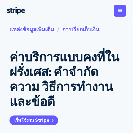
แหล่งข้อมูลเพิ่มเติม
การเรียกเก็บเงิน
ตามขั้น
เอกสารประกอบ
เรียนรู้
การชำระเงิน
รายรับ
การ
แพลตฟอ
จัดการ
และ
องค์กร
Stripe Docs
บล็อก
เงิน
มาร์เก็ต
Payments
Billing
ธุรกิจสตาร์ทอัพ
ข้อมูลอ้างอิงเกี่ยวกับ API
เรื่องราวจากลูกค้า
ค่าบริการแบบคงที่ใน
การชำระเงิน
รายรับตาม
เพลส
ไลบรารีและ SDK
คู่มือ
ออนไลน์
แบบแผนล่วง
Stripe Apps
Global
Payment links
หน้า
Metronome
Payouts
Conne
ฝรั่งเศส: คำจำกัด
การชำร
ตามกรณีใช้งาน
การชำระเงิน
การเรียกเก็บ
เบิกจ่าย
เงินสำห
การสนับสนุน
แบบไม่ต้อง
เงินตามการ
ให้กับ
ความ วิธีการทำงาน
แพลตฟอ
คู่มือ
การค้าแบบใช้เอเจนต์
เขียนโค้ด
Checkout
ใช้งาน
การชำระเงิน
บุคคลที่
อีคอมเมิร์ซ
รับการสนับสนุน
UI การชำระ
ตามรอบบิล
สาม
บริการทางการเงินที่ผสาน
รับการชำระเงินออนไลน์
แพ็กเกจการสนับสนุนที่ได้
การจัดการ
และข้อดี
เงินสำเร็จรูป
รวมในตัว
ติดตั้งใช้งานการชำระเงิน
รับการจัดการ
การชำระเงิน
Elements
การทำงานอัตโนมัติด้าน
สำเร็จรูป
บริการเฉพาะทาง
องค์ประกอบ UI
ตามรอบบิล
Invoicing
การเงิน
สร้างแพลตฟอร์มหรือ
ครั้งเดียวหรือ
ที่ยืดหยุ่น
ธุรกิจทั่วโลก
มาร์เก็ตเพลส
ตามแบบแผน
วิธีการชำระ
เริ่มใช้งาน Stripe
การชำระเงินในแอป
จัดการการชำระเงินตาม
เงิน
ล่วงหน้า
Tax
มาร์เก็ตเพลส
รอบบิล
เข้าถึงได้
คิดภาษีการ
บริษัท
การจัดการเงิน
เสนอการเรียกเก็บเงินตาม