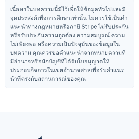
โครเอเชีย
เนื้อหาในบทความนี้มีไว้เพื่อให้ข้อมูลทั่วไปและมี
English
Italiano
จุดประสงค์เพื่อการศึกษาเท่านั้น ไม่ควรใช้เป็นคํา
จีนแผ่นดินใหญ่
简体中文
English
แนะนําทางกฎหมายหรือภาษี Stripe ไม่รับประกัน
ไซปรัส
หรือรับประกันความถูกต้อง ความสมบูรณ์ ความ
English
ญี่ปุ่น
ไม่เพียงพอ หรือความเป็นปัจจุบันของข้อมูลใน
日本語
English
บทความ คุณควรขอคําแนะนําจากทนายความที่
เดนมาร์ก
มีอํานาจหรือนักบัญชีที่ได้รับใบอนุญาตให้
English
ไทย
ประกอบกิจการในเขตอํานาจศาลเพื่อรับคําแนะ
ไทย
English
นําที่ตรงกับสถานการณ์ของคุณ
นอร์เวย์
English
นิวซีแลนด์
English
เนเธอร์แลนด์
Nederlands
English
บราซิล
Português
English
บัลแกเรีย
English