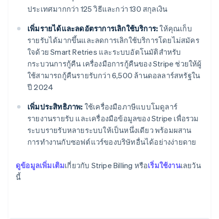
ประเทศมากกว่า 125 วิธีและกว่า 130 สกุลเงิน
เพิ่มรายได้และลดอัตราการเลิกใช้บริการ:
ให้คุณเก็บ
รายรับได้มากขึ้นและลดการเลิกใช้บริการโดยไม่สมัคร
ใจด้วย Smart Retries และระบบอัตโนมัติสำหรับ
กระบวนการกู้คืน เครื่องมือการกู้คืนของ Stripe ช่วยให้ผู้
ใช้สามารถกู้คืนรายรับกว่า 6,500 ล้านดอลลาร์สหรัฐใน
ปี 2024
เพิ่มประสิทธิภาพ:
ใช้เครื่องมือภาษีแบบโมดูลาร์
รายงานรายรับ และเครื่องมือข้อมูลของ Stripe เพื่อรวม
ระบบรายรับหลายระบบให้เป็นหนึ่งเดียว พร้อมผสาน
การทำงานกับซอฟต์แวร์ของบริษัทอื่นได้อย่างง่ายดาย
ดูข้อมูลเพิ่มเติม
เกี่ยวกับ Stripe Billing หรือ
เริ่มใช้งาน
เลยวัน
กรีซ
นี้
English
เขตบริหารพิเศษฮ่องกง ประเทศจีน
English
简体中文
แคนาดา
English
Français