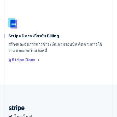
สหราชอาณาจักร
English
สาธารณรัฐเช็ก
English
สิงคโปร์
English
简体中文
Stripe Docs เกี่ยวกับ Billing
ออสเตรเลีย
English
สร้างและจัดการการชำระเงินตามรอบบิล ติดตามการใช้
ออสเตรีย
งาน และออกใบแจ้งหนี้
Deutsch
English
อิตาลี
ดู Stripe Docs
Italiano
English
อินเดีย
English
เอสโตเนีย
English
ไอร์แลนด์
English
ฮังการี
English
ไทย (ไทย)