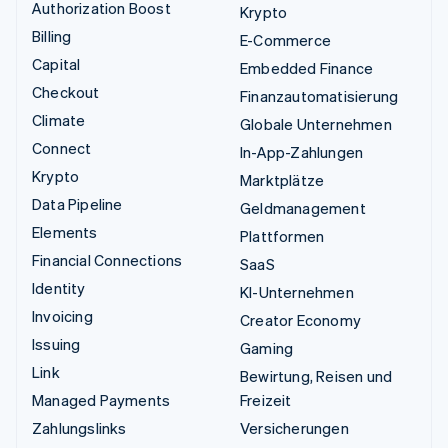
Authorization Boost
Krypto
Billing
E-Commerce
Capital
Embedded Finance
Checkout
Finanzautomatisierung
Climate
Globale Unternehmen
Connect
In-App-Zahlungen
Krypto
Marktplätze
Data Pipeline
Geldmanagement
Elements
Plattformen
Financial Connections
SaaS
Identity
KI-Unternehmen
Invoicing
Creator Economy
Issuing
Gaming
Link
Bewirtung, Reisen und
Managed Payments
Freizeit
Zahlungslinks
Versicherungen