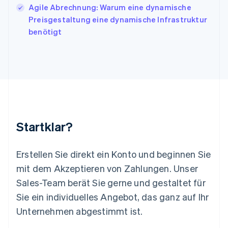
Lettland
Agile Abrechnung: Warum eine dynamische
English
Preisgestaltung eine dynamische Infrastruktur
Liechtenstein
benötigt
Deutsch
English
Litauen
English
Luxemburg
Français
Deutsch
English
Malaysia
English
简体中文
Malta
English
Startklar?
Mexiko
Español
English
Neuseeland
Erstellen Sie direkt ein Konto und beginnen Sie
English
mit dem Akzeptieren von Zahlungen. Unser
Niederlande
Nederlands
English
Sales-Team berät Sie gerne und gestaltet für
Norwegen
Sie ein individuelles Angebot, das ganz auf Ihr
English
Österreich
Unternehmen abgestimmt ist.
Deutsch
English