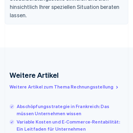
Festlandchina
hinsichtlich Ihrer speziellen Situation beraten
简体中文
English
Finnland
lassen.
English
Svenska
Frankreich
Français
English
Gibraltar
English
Griechenland
English
Indien
English
Weitere Artikel
Irland
English
Italien
Weitere Artikel zum Thema Rechnungsstellung
Italiano
English
Japan
日本語
English
Abschöpfungsstrategie in Frankreich: Das
Kanada
müssen Unternehmen wissen
English
Français
Variable Kosten und E-Commerce-Rentabilität:
Kroatien
English
Italiano
Ein Leitfaden für Unternehmen