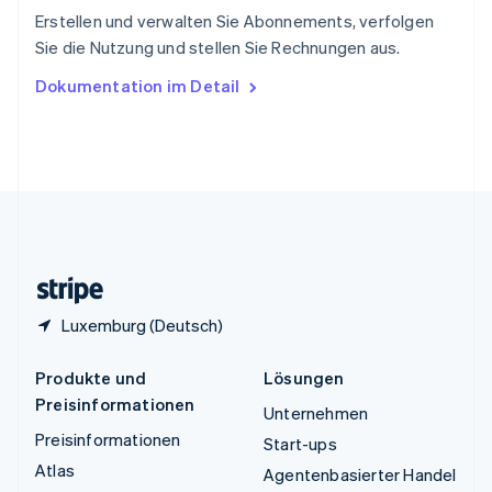
ไทย
English
Erstellen und verwalten Sie Abonnements, verfolgen
Tschechische Republik
Sie die Nutzung und stellen Sie Rechnungen aus.
English
Ungarn
Dokumentation im Detail
English
Vereinigte Arabische Emirate
English
Vereinigte Staaten
English
Español
简体中文
Vereinigtes Königreich
English
Zypern
English
Luxemburg (Deutsch)
Produkte und
Lösungen
Preisinformationen
Unternehmen
Preisinformationen
Start-ups
Atlas
Agentenbasierter Handel