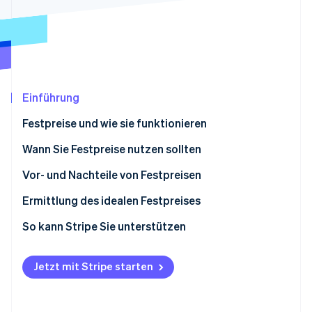
Betrugsprävention
Ecosystem
Atlas
Start-up-Gründung
Partner
Stripe App-Marktplatz
Climate
CO₂-Entnahme
Identity
Einführung
Online-Identitätsprüfung
Festpreise und wie sie funktionieren
Wann Sie Festpreise nutzen sollten
Vor- und Nachteile von Festpreisen
Stripe-Sessions 2026
Ermittlung des idealen Festpreises
Erfahren Sie, wie Stripe Lösungen für die Wirts
Jetzt ansehen
So kann Stripe Sie unterstützen
Jetzt mit Stripe starten