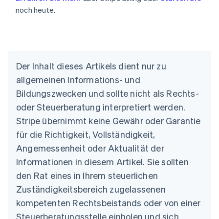
noch heute.
Der Inhalt dieses Artikels dient nur zu
allgemeinen Informations- und
Australien
Bildungszwecken und sollte nicht als Rechts-
English
Belgien
oder Steuerberatung interpretiert werden.
Nederlands
Français
Deutsch
English
Stripe übernimmt keine Gewähr oder Garantie
Brasilien
für die Richtigkeit, Vollständigkeit,
Português
English
Bulgarien
Angemessenheit oder Aktualität der
English
Informationen in diesem Artikel. Sie sollten
Dänemark
English
den Rat eines in Ihrem steuerlichen
Deutschland
Zuständigkeitsbereich zugelassenen
Deutsch
English
Estland
kompetenten Rechtsbeistands oder von einer
English
Steuerberatungsstelle einholen und sich