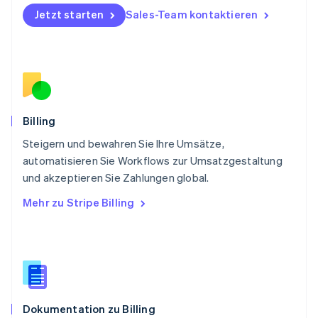
Polen
Jetzt starten
Sales-Team kontaktieren
English
Portugal
Português
English
Rumänien
English
Schweden
Svenska
English
Schweiz
Billing
Deutsch
Français
Italiano
English
Steigern und bewahren Sie Ihre Umsätze,
Singapur
English
简体中文
automatisieren Sie Workflows zur Umsatzgestaltung
Slowakei
und akzeptieren Sie Zahlungen global.
English
Mehr zu Stripe Billing
Slowenien
English
Italiano
Sonderverwaltungsregion Hongkong,
China
English
简体中文
Spanien
Español
English
Dokumentation zu Billing
Thailand