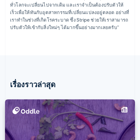
Nederlands
English
ทั่วโลกจะเปลี่ยนไปจากเดิม และเราจำเป็นต้องปรับตัวให้
บราซิล
เร็วเพื่อให้ทันกับอุตสาหกรรมที่เปลี่ยนแปลงอยู่ตลอด อย่างที่
Português
English
เราทำในช่วงที่เกิดโรคระบาด ซึ่ง Stripe ช่วยให้เราสามารถ
บัลแกเรีย
ปรับตัวให้เข้ากับสิ่งใหม่ๆ ได้มากขึ้นอย่างมากเลยครับ”
English
เบลเยียม
Nederlands
Français
Deutsch
English
โปรตุเกส
Português
English
โปแลนด์
English
ฝรั่งเศส
Français
English
เรื่องราวล่าสุด
ฟินแลนด์
English
Svenska
มอลตา
English
มาเลเซีย
English
简体中文
เม็กซิโก
Español
English
ยิบรอลตาร์