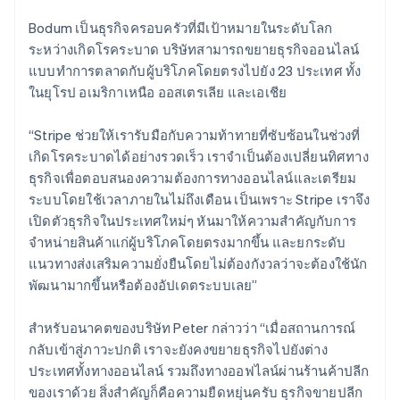
English
Bodum เป็นธุรกิจครอบครัวที่มีเป้าหมายในระดับโลก
เขตบริหารพิเศษฮ่องกง ประเทศจีน
ระหว่างเกิดโรคระบาด บริษัทสามารถขยายธุรกิจออนไลน์
English
简体中文
แคนาดา
แบบทำการตลาดกับผู้บริโภคโดยตรงไปยัง 23 ประเทศ ทั้ง
English
Français
ในยุโรป อเมริกาเหนือ ออสเตรเลีย และเอเชีย
โครเอเชีย
English
Italiano
“Stripe ช่วยให้เรารับมือกับความท้าทายที่ซับซ้อนในช่วงที่
จีนแผ่นดินใหญ่
เกิดโรคระบาดได้อย่างรวดเร็ว เราจำเป็นต้องเปลี่ยนทิศทาง
简体中文
English
ไซปรัส
ธุรกิจเพื่อตอบสนองความต้องการทางออนไลน์และเตรียม
English
ระบบโดยใช้เวลาภายในไม่ถึงเดือน เป็นเพราะ Stripe เราจึง
ญี่ปุ่น
เปิดตัวธุรกิจในประเทศใหม่ๆ หันมาให้ความสำคัญกับการ
日本語
English
จำหน่ายสินค้าแก่ผู้บริโภคโดยตรงมากขึ้น และยกระดับ
เดนมาร์ก
แนวทางส่งเสริมความยั่งยืนโดยไม่ต้องกังวลว่าจะต้องใช้นัก
English
ไทย
พัฒนามากขึ้นหรือต้องอัปเดตระบบเลย”
ไทย
English
นอร์เวย์
สำหรับอนาคตของบริษัท Peter กล่าวว่า “เมื่อสถานการณ์
English
กลับเข้าสู่ภาวะปกติ เราจะยังคงขยายธุรกิจไปยังต่าง
นิวซีแลนด์
ประเทศทั้งทางออนไลน์ รวมถึงทางออฟไลน์ผ่านร้านค้าปลีก
English
เนเธอร์แลนด์
ของเราด้วย สิ่งสำคัญก็คือความยืดหยุ่นครับ ธุรกิจขายปลีก