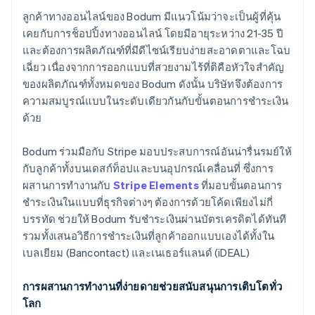
ลูกค้าทางออนไลน์ของ Bodum มีแนวโน้มว่าจะเป็นผู้ที่คุ้น
เคยกับการช็อปปิ้งทางออนไลน์ โดยมีอายุระหว่าง 21-35 ปี
และต้องการผลิตภัณฑ์ที่มีดีไซน์เรียบง่ายสะอาดตาและโฉบ
เฉี่ยว เนื่องจากการออกแบบที่สวยงามไร้ที่ติคือหัวใจสำคัญ
ของผลิตภัณฑ์ทั้งหมดของ Bodum ดังนั้น บริษัทจึงต้องการ
ความสมบูรณ์แบบในระดับเดียวกันกับขั้นตอนการชำระเงิน
ด้วย
Bodum ร่วมมือกับ Stripe มอบประสบการณ์อันน่ารื่นรมย์ให้
กับลูกค้าทั้งบนเดสก์ท็อปและบนอุปกรณ์เคลื่อนที่ ซึ่งการ
ผสานการทำงานกับ
Stripe Elements
ที่มอบขั้นตอนการ
ชำระเงินในแบบที่ธุรกิจต่างๆ ต้องการด้วยโค้ดเพียงไม่กี่
บรรทัด ช่วยให้ Bodum รับชำระเงินผ่านบัตรเครดิตได้ทันที
รวมทั้งเสนอวิธีการชำระเงินที่ลูกค้าออกแบบเองได้ทั้งใน
เบลเยียม (Bancontact) และเนเธอร์แลนด์ (iDEAL)
การผสานการทำงานที่ง่ายดายช่วยสนับสนุนการเติบโตทั่ว
โลก
กรีซ