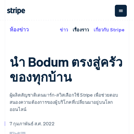
ห้องข่าว
ข่าว
เรื่องราว
เกี่ยวกับ Stripe
ตามขั้น
เอกสารประกอบ
เรียนรู้
การชำระเงิน
รายรับ
การ
แพลตฟอ
จัดการ
และ
องค์กร
Stripe Docs
บล็อก
เงิน
มาร์เก็ต
Payments
Billing
ธุรกิจสตาร์ทอัพ
ข้อมูลอ้างอิงเกี่ยวกับ API
เรื่องราวจากลูกค้า
การชำระเงิน
รายรับตาม
เพลส
ไลบรารีและ SDK
คู่มือ
นำ Bodum ตรงสู่ครัว
ออนไลน์
แบบแผนล่วง
Stripe Apps
Global
Payment links
หน้า
Metronome
Payouts
Conne
การชำร
ของทุกบ้าน
ตามกรณีใช้งาน
การชำระเงิน
การเรียกเก็บ
เบิกจ่าย
เงินสำห
การสนับสนุน
แบบไม่ต้อง
เงินตามการ
ให้กับ
แพลตฟอ
คู่มือ
การค้าแบบใช้เอเจนต์
เขียนโค้ด
Checkout
ใช้งาน
การชำระเงิน
บุคคลที่
อีคอมเมิร์ซ
รับการสนับสนุน
UI การชำระ
ตามรอบบิล
สาม
ผู้ผลิตสัญชาติเดนมาร์ก-สวิสเลือกใช้ Stripe เพื่อช่วยตอบ
บริการทางการเงินที่ผสาน
รับการชำระเงินออนไลน์
แพ็กเกจการสนับสนุนที่ได้
การจัดการ
เงินสำเร็จรูป
รวมในตัว
ติดตั้งใช้งานการชำระเงิน
รับการจัดการ
สนองความต้องการของผู้บริโภคที่เปลี่ยนมาอยู่บนโลก
การชำระเงิน
Elements
การทำงานอัตโนมัติด้าน
สำเร็จรูป
บริการเฉพาะทาง
องค์ประกอบ UI
ตามรอบบิล
Invoicing
ออนไลน์
การเงิน
สร้างแพลตฟอร์มหรือ
ครั้งเดียวหรือ
ที่ยืดหยุ่น
ธุรกิจทั่วโลก
มาร์เก็ตเพลส
ตามแบบแผน
วิธีการชำระ
การชำระเงินในแอป
จัดการการชำระเงินตาม
7 กุมภาพันธ์ ส.ศ. 2022
เงิน
ล่วงหน้า
Tax
มาร์เก็ตเพลส
รอบบิล
เข้าถึงได้
คิดภาษีการ
บริษัท
การจัดการเงิน
เสนอการเรียกเก็บเงินตาม