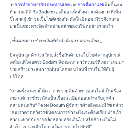
ว่า
การทำอาหารรับประทานเอง
และ
การดื่มกาแฟ
เพิ่มขึ้นจน
ทำลายสถิติ ซึ่ง Bodum เองก็มองเห็นถึงความต้องการที่เพิ่ม
ขึ้นจากผู้เข้าชมเว็บไซต์เช่นกัน ดังนั้น อีคอมเมิร์ซจึงกลาย
มาเป็นช่องทางจัดจำหน่ายหลักของบริษัทอย่างรวดเร็ว
_
ขั้นตอนการชำระเงินที่คำนึงถึงทุกรายละเอียด _
ปัจจุบัน ลูกค้าส่วนใหญ่สั่งซื้อสินค้าบนเว็บไซต์จากอุปกรณ์
เคลื่อนที่โดยตรง Bodum จึงมองหาพาร์ทเนอร์ที่เหมาะสมมา
ช่วยสร้างประสบการณ์บนโลกออนไลน์ที่ราบรื่นให้กับผู้
บริโภค
"บางครั้งคนเราก็คิดว่าการขายสินค้าทางออนไลน์เป็นเรื่อง
ง่าย แต่การชำระเงินเป็นเรื่องละเอียดอ่อนสำหรับลูกค้า
หลายคนครับ" Peter Bodum ผู้จัดการฝ่ายอีคอมเมิร์ซ กล่าว
“คนเราคาดหวังว่าขั้นตอนการชำระเงินจะต้องเรียบง่าย ถ้า
หากยุ่งยากกับการคลิกหลายครั้งเกินไป หรือชำระเงินไม่
สำเร็จ เราจะเสียโอกาสในการขายไปทันที”