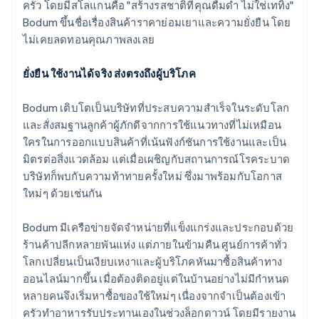
พาร์ทเนอร์
ครัว โดยมีสโลแกนคือ "สร้างรสชาติที่คุณดื่มด่ำ ไม่ใช่เททิ้ง"
การก่อตั้งบริษัทสตาร์ทอัพ
Stripe App Marketplace
Bodum ขึ้นชื่อเรื่องสินค้าราคาย่อมเยาและความยั่งยืน โดย
Climate
ไม่เคยลดทอนคุณภาพลงเลย
การขจัดคาร์บอน
ยั่งยืน ใช้งานได้จริง ส่งตรงถึงผู้บริโภค
Bodum เติบโตเป็นบริษัทที่ประสบความสำเร็จในระดับโลก
และสั่งสมฐานลูกค้าผู้ภักดีจากการใช้แนวทางที่ไม่เหมือน
Stripe Sessions 2026
ใครในการออกแบบสินค้าที่เน้นฟังก์ชันการใช้งานและเป็น
ดูว่า Stripe กำลังสร้างโครงสร้างพื้นฐานระบบเศรษฐกิจสำหรับ
AI อย่างไร
มิตรต่อสิ่งแวดล้อม แต่เมื่อเผชิญกับสถานการณ์โรคระบาด
รับชมเลย
บริษัทก็พบกับความท้าทายครั้งใหม่ ซึ่งมาพร้อมกับโอกาส
ใหม่ๆ ด้วยเช่นกัน
Bodum มีเครือข่ายจัดจำหน่ายที่แข็งแกร่งและประกอบด้วย
ร้านค้าปลีกหลายพันแห่ง แต่ภายในข้ามคืน ศูนย์การค้าทั่ว
โลกเปลี่ยนเป็นเงียบเหงาและผู้บริโภคหันมาซื้อสินค้าทาง
ออนไลน์มากขึ้น เมื่อต้องติดอยู่แต่ในบ้านอย่างไม่มีกำหนด
หลายคนจึงเริ่มหาซื้อของใช้ใหม่ๆ เนื่องจากจำเป็นต้องเข้า
ครัวทำอาหารรับประทานเองในช่วงล็อกดาวน์ โดยมีรายงาน