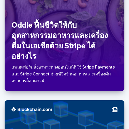
English
เยอรมนี
Deutsch
English
โรมาเนีย
Oddle ฟื้นชีวิตให้กับ
English
อุตสาหกรรมอาหารและเครื่อง
ลักเซมเบิร์ก
Français
Deutsch
English
ดื่มในเอเชียด้วย Stripe ได้
ลัตเวีย
English
อย่างไร
ลิกเตนสไตน์
Deutsch
English
แพลตฟอร์มสั่งอาหารทางออนไลน์ที่ใช้ Stripe Payments
ลิทัวเนีย
และ Stripe Connect ช่วยชีวิตร้านอาหารและเครื่องดื่ม
English
สเปน
จากการล็อกดาวน์
Español
English
สโลวาเกีย
English
สโลวีเนีย
English
Italiano
สวิตเซอร์แลนด์
Deutsch
Français
Italiano
English
สวีเดน