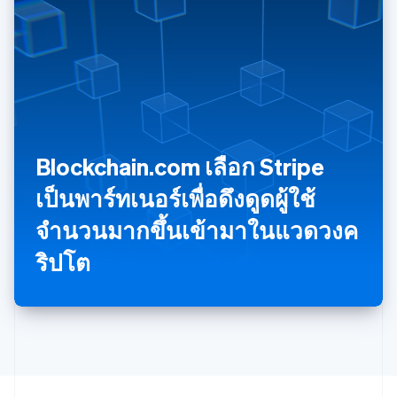
Svenska
English
สหรัฐอเมริกา
English
Español
简体中文
สหรัฐอาหรับเอมิเรตส์
English
สหราชอาณาจักร
English
สาธารณรัฐเช็ก
English
Blockchain.com เลือก Stripe
สิงคโปร์
เป็นพาร์ทเนอร์เพื่อดึงดูดผู้ใช้
English
简体中文
ออสเตรเลีย
จำนวนมากขึ้นเข้ามาในแวดวงค
English
ออสเตรีย
ริปโต
Deutsch
English
อิตาลี
Italiano
English
อินเดีย
English
เอสโตเนีย
English
ไอร์แลนด์