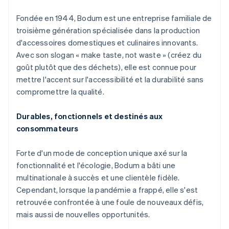
Découvrez les prochaines évolutions
Commerce en ligne
Fondée en 1944, Bodum est une entreprise familiale de
Radar
troisième génération spécialisée dans la production
Prévention de la fraude
d'accessoires domestiques et culinaires innovants.
Écosystème
Atlas
Avec son slogan « make taste, not waste » (créez du
Constitution de start-up
Partenaires
goût plutôt que des déchets), elle est connue pour
Climate
Stripe App Marketplace
mettre l'accent sur l'accessibilité et la durabilité sans
Élimination du carbone
compromettre la qualité.
Identity
Vérification de l'identité
Durables, fonctionnels et destinés aux
consommateurs
Forte d'un mode de conception unique axé sur la
fonctionnalité et l'écologie, Bodum a bâti une
Stripe Sessions 2026
Découvrez comment Stripe construit l’infrastructure écono
multinationale à succès et une clientèle fidèle.
Regarder la vidéo
Cependant, lorsque la pandémie a frappé, elle s'est
retrouvée confrontée à une foule de nouveaux défis,
mais aussi de nouvelles opportunités.