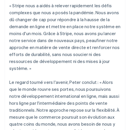
Australie
« Stripe nous a aidés à relever rapidement les défis
English
Autriche
complexes que nous a posés la pandémie. Nous avons
Deutsch
English
dû changer de cap pour répondre à la hausse de la
Belgique
demande en ligne et mettre en place notre système en
Nederlands
Français
Deutsch
English
moins d'un mois. Grâce à Stripe, nous avons pu lancer
Brésil
notre service dans de nouveaux pays, peaufiner notre
Português
English
Bulgarie
approche en matière de vente directe et renforcer nos
English
efforts de durabilité, sans nous soucier ni des
Canada
ressources de développement ni des mises à jour
English
Français
système. »
Chine continentale
简体中文
English
Chypre
Le regard tourné vers l'avenir, Peter conclut : « Alors
English
que le monde rouvre ses portes, nous poursuivons
Croatie
notre développement international en ligne, mais aussi
English
Italiano
hors ligne par l'intermédiaire des points de vente
Danemark
traditionnels. Notre approche repose sur la flexibilité. À
English
Émirats arabes unis
mesure que le commerce poursuit son évolution aux
English
quatre coins du monde, nous avons besoin de nous y