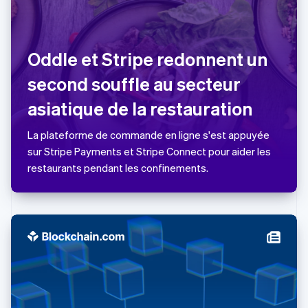
日本語
English
Lettonie
English
Oddle et Stripe redonnent un
Liechtenstein
Deutsch
English
second souffle au secteur
Lituanie
English
asiatique de la restauration
Luxembourg
Français
Deutsch
English
La plateforme de commande en ligne s'est appuyée
Malaisie
sur Stripe Payments et Stripe Connect pour aider les
English
简体中文
Malte
restaurants pendant les confinements.
English
Mexique
Español
English
Norvège
English
Nouvelle-Zélande
English
Pays-Bas
Nederlands
English
Pologne