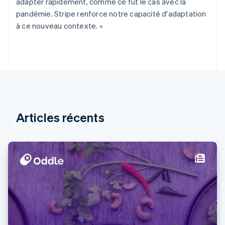
Espagne
adapter rapidement, comme ce fut le cas avec la
Español
English
pandémie. Stripe renforce notre capacité d'adaptation
Estonie
à ce nouveau contexte. »
English
États-Unis
English
Español
简体中文
Finlande
English
Svenska
France
Français
English
Gibraltar
English
Articles récents
Grèce
English
Hongrie
English
Inde
English
Irlande
English
Italie
Italiano
English
Japon