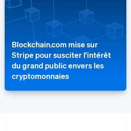
English
Portugal
Português
English
R.A.S. de Hong Kong, Chine
English
简体中文
République tchèque
English
Blockchain.com mise sur
Roumanie
Stripe pour susciter l'intérêt
English
Royaume-Uni
du grand public envers les
English
Singapour
cryptomonnaies
English
简体中文
Slovaquie
English
Slovénie
English
Italiano
Suède
Svenska
English
Suisse
Deutsch
Français
Italiano
English
Thaïlande