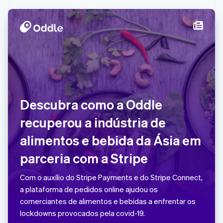
Gibraltar
English
Grécia
English
Hungria
English
Índia
English
Irlanda
English
Descubra como a Oddle
Itália
recuperou a indústria de
Italiano
English
Japão
alimentos e bebida da Ásia em
日本語
English
Letônia
parceria com a Stripe
English
Liechtenstein
Com o auxílio do Stripe Payments e do Stripe Connect,
Deutsch
English
a plataforma de pedidos online ajudou os
Lituânia
comerciantes de alimentos e bebidas a enfrentar os
English
Luxemburgo
lockdowns provocados pela covid-19.
Français
Deutsch
English