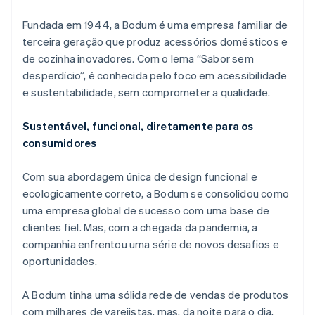
Veja o que está chegando
Fundada em 1944, a Bodum é uma empresa familiar de
Radar
Ecossistema
terceira geração que produz acessórios domésticos e
Prevenção de fraudes
de cozinha inovadores. Com o lema “Sabor sem
Parceiros
Atlas
desperdício”, é conhecida pelo foco em acessibilidade
Stripe App Marketplace
Incorporação de startups
e sustentabilidade, sem comprometer a qualidade.
Climate
Remoção de carbono
Sustentável, funcional, diretamente para os
Identity
consumidores
Verificação de identidade
Com sua abordagem única de design funcional e
ecologicamente correto, a Bodum se consolidou como
uma empresa global de sucesso com uma base de
clientes fiel. Mas, com a chegada da pandemia, a
Stripe Sessions 2026
Veja como a Stripe está construindo a infraestrutura econ
companhia enfrentou uma série de novos desafios e
Assista agora
oportunidades.
A Bodum tinha uma sólida rede de vendas de produtos
com milhares de varejistas, mas, da noite para o dia,