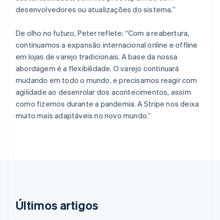
Chipre
desenvolvedores ou atualizações do sistema.”
English
Croácia
De olho no futuro, Peter reflete: “Com a reabertura,
English
Italiano
continuamos a expansão internacional online e offline
Dinamarca
em lojas de varejo tradicionais. A base da nossa
English
Emirados Árabes Unidos
abordagem é a flexibilidade. O varejo continuará
English
mudando em todo o mundo, e precisamos reagir com
Eslováquia
agilidade ao desenrolar dos acontecimentos, assim
English
como fizemos durante a pandemia. A Stripe nos deixa
Eslovênia
muito mais adaptáveis no novo mundo.”
English
Italiano
Espanha
Español
English
Estados Unidos
English
Español
简体中文
Estônia
English
Finlândia
English
Svenska
Últimos artigos
França
Français
English