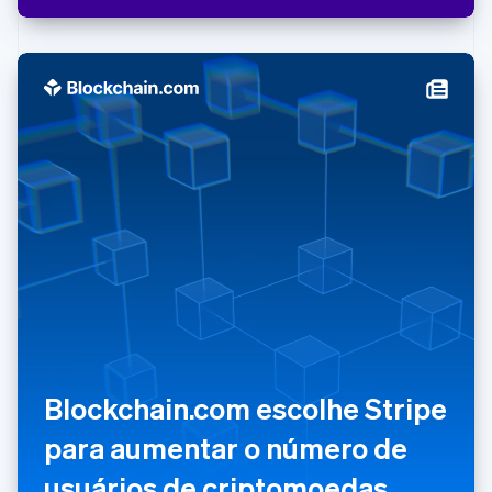
Malásia
English
简体中文
Malta
English
México
Español
English
Noruega
English
Nova Zelândia
English
Países Baixos
Nederlands
English
Polônia
English
Portugal
Português
English
RAE de Hong Kong, China
Blockchain.com escolhe Stripe
English
简体中文
Reino Unido
para aumentar o número de
English
República Tcheca
usuários de criptomoedas
English