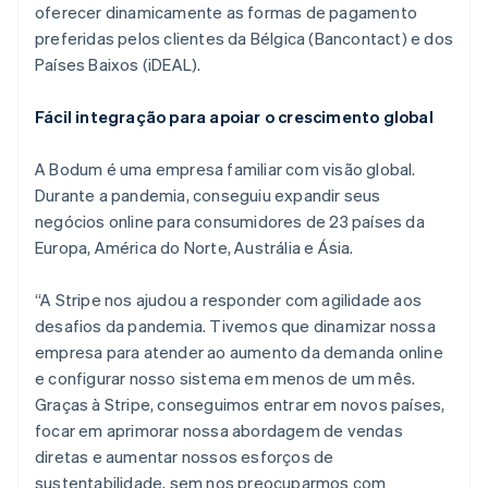
oferecer dinamicamente as formas de pagamento
preferidas pelos clientes da Bélgica (Bancontact) e dos
Países Baixos (iDEAL).
Fácil integração para apoiar o crescimento global
Alemanha
A Bodum é uma empresa familiar com visão global.
Deutsch
English
Durante a pandemia, conseguiu expandir seus
Austrália
negócios online para consumidores de 23 países da
English
Áustria
Europa, América do Norte, Austrália e Ásia.
Deutsch
English
Bélgica
“A Stripe nos ajudou a responder com agilidade aos
Nederlands
Français
Deutsch
English
desafios da pandemia. Tivemos que dinamizar nossa
Brasil
empresa para atender ao aumento da demanda online
Português
English
Bulgária
e configurar nosso sistema em menos de um mês.
English
Graças à Stripe, conseguimos entrar em novos países,
Canadá
focar em aprimorar nossa abordagem de vendas
English
Français
diretas e aumentar nossos esforços de
China continental
sustentabilidade, sem nos preocuparmos com
简体中文
English