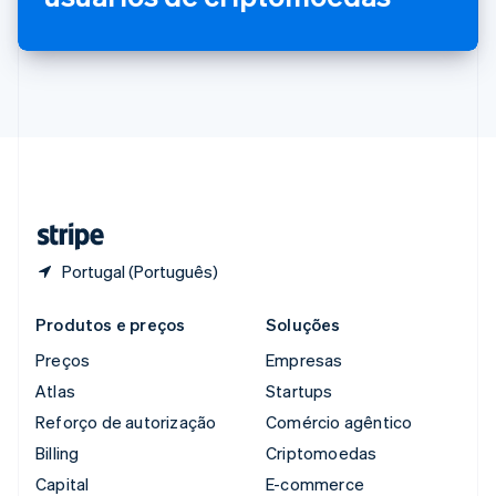
Romênia
English
Singapura
English
简体中文
Suécia
Svenska
English
Suíça
Deutsch
Français
Italiano
English
Tailândia
ไทย
English
Portugal (Português)
Produtos e preços
Soluções
Preços
Empresas
Atlas
Startups
Reforço de autorização
Comércio agêntico
Billing
Criptomoedas
Capital
E-commerce