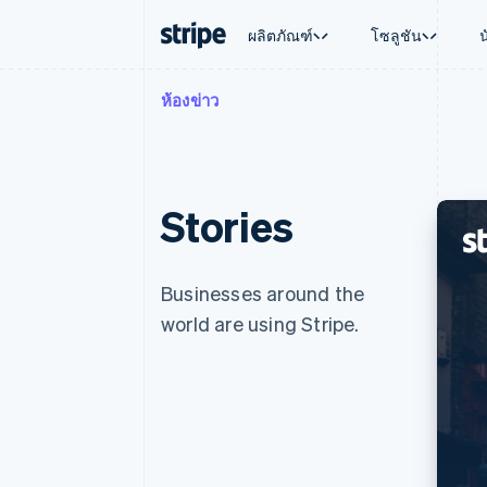
ผลิตภัณฑ์
โซลูชัน
ห้องข่าว
ตามขั้น
เอกสารประกอบ
เรียนรู้
ตามกรณี
การสนับส
การชำระเงิน
รายรับ
องค์กร
Stripe Docs
บล็อก
การค้าแบ
รับการส
Payments
Billing
ธุรกิจสตาร์ทอัพ
ข้อมูลอ้างอิงเกี่ยวกับ API
เรื่องราวจากลูกค้า
อีคอมเมิร
แพ็กเกจก
การชำระเงินออนไลน์
รายรับตามแบบแผนล่
ไลบรารีและ SDK
คู่มือ
บริการทา
บริการเ
Payment links
Metronome
Stories
Stripe Apps
การทำงาน
การชำระเงินแบบไม่ต้องเขียน
การเรียกเก็บเงินตาม
ธุรกิจทั่
โค้ด
การชำระเงินตามรอบ
การชำระ
การจัดการการชำระเ
Checkout
มาร์เก็ต
UI การชำระเงินสำเร็จรูป
บิล
Businesses around the
การจัดกา
Elements
Invoicing
แพลตฟอ
world are using Stripe.
องค์ประกอบ UI ที่ยืดหยุ่น
ครั้งเดียวหรือตามแบ
SaaS
วิธีการชำระเงิน
หน้า
เข้าถึงได้มากกว่า 125 รายการ
Tax
Authorization Boost
คิดภาษีการขายและ 
ยกระดับการยอมรับการชำระเงิน
อัตโนมัติ
Link
Revenue Recogniti
การชำระเงินที่รวดเร็วขึ้น
ระบบอัตโนมัติสำหรับ
Stripe Sigma