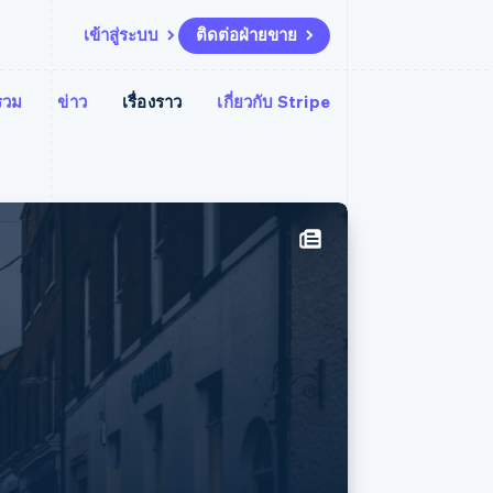
เข้าสู่ระบบ
ติดต่อฝ่ายขาย
รวม
ข่าว
เรื่องราว
เกี่ยวกับ Stripe
แหล่งข้อมูล
ระบบนิเวศ
การติดต่อ
มาร์เก็ตเพลส
เพิ่มเติม
การเชื่อมต่อการทำงานแอป
พาร์ทเนอร์
ติดต่อฝ่ายขาย
Product roadmap
น
ตัวอย่างโค้ด
Stripe App Marketplace
สมัครเป็นพาร์ทเนอร์
ดูสิ่งที่กำลังจะมาถึง
ำหรับแพลตฟอร์ม
บล็อกของนักพัฒนา
ันทนาการ
สถานะ API
Radar
การป้องกันการฉ้อโกง
Atlas
การก่อตั้งบริษัทสตาร์ทอัพ
Climate
การขจัดคาร์บอน