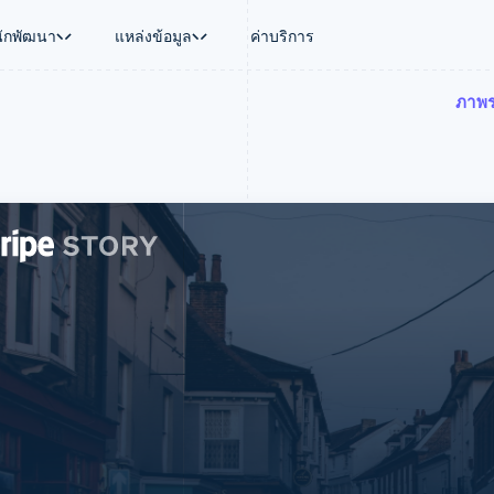
นักพัฒนา
แหล่งข้อมูล
ค่าบริการ
ภาพ
ใช้งาน
นุน
คู่มือ
ตามอุตสาหกรรม
บริษัท
การจัดการเงิน
แพลตฟอร์มและ
บใช้เอเจนต์
นับสนุน
รับการชำระเงินออนไลน์
บริษัท AI
แผนงานผลิตภัณฑ์
Global Payouts
Connect
์ซ
ารสนับสนุนที่ได้รับการจัดการ
ติดตั้งใช้งานการชำระเงินสำเร็จรูป
แวดวงครีเอเตอร์
การประชุมประจำปีแบบเซสชั
วงหน้า
เบิกจ่ายให้กับบุคคลที่สาม
การชำระเงินส
งการเงินที่ผสานรวมในตัว
ฉพาะทาง
สร้างแพลตฟอร์มหรือมาร์เก็ตเพลส
เกม
ตำแหน่งงาน
อัตโนมัติด้านการเงิน
จัดการการชำระเงินตามรอบบิล
การบริการ การเดินทาง และส
ห้องข่าว
การใช้งาน
วโลก
เสนอการเรียกเก็บเงินตามการใช้งาน
Stripe Press
บิล
เงินในแอป
ออกบัตรที่มีสเตเบิลคอยน์รองรับอยู่
ประกันภัย
งินตามรอบ
เพลส
จัดเตรียมและจัดการบริการด้วยเอเจนต์
สื่อและความบันเทิง
รเงิน
องค์กรไม่แสวงผลกำไร
ร์ม
บริการเฉพาะทาง
บแผนล่วง
ภาครัฐ
ธุรกิจค้าปลีก
VAT
on
การทำบัญชี