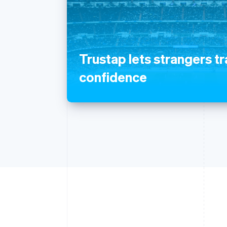
Trustap lets strangers t
confidence