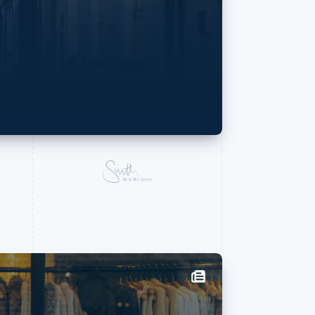
Stripe Sessions 2026
ดูว่า Stripe กำลังสร้าง
An interv
โครงสร้างพื้นฐานระบบ
เศรษฐกิจสำหรับ AI
PhotoR
อย่างไร
รับชมเลย
Matthieu Rouif t
photography—and