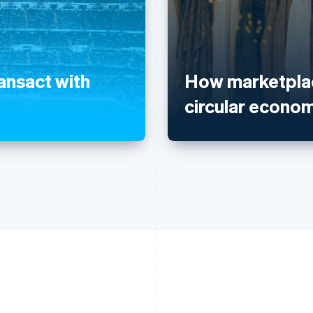
ransact with
How marketplac
circular econo