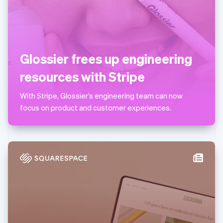
โรมาเนีย
English
ลักเซมเบิร์ก
Français
Deutsch
English
ลัตเวีย
Glossier frees up engineering
English
ลิกเตนสไตน์
resources with Stripe
Deutsch
English
ลิทัวเนีย
With Stripe, Glossier’s engineering team can now
English
สเปน
focus on product and customer experiences.
Español
English
สโลวาเกีย
English
สโลวีเนีย
English
Italiano
สวิตเซอร์แลนด์
Deutsch
Français
Italiano
English
สวีเดน
Svenska
English
สหรัฐอเมริกา
English
Español
简体中文