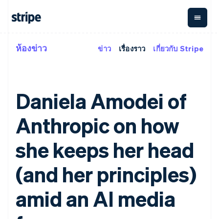
ห้องข่าว
ข่าว
เรื่องราว
เกี่ยวกับ Stripe
ตามขั้น
เอกสารประกอบ
เรียนรู้
การชำระเงิน
รายรับ
การ
แพลตฟอ
จัดการ
และ
องค์กร
Stripe Docs
บล็อก
เงิน
มาร์เก็ต
Payments
Billing
ธุรกิจสตาร์ทอัพ
ข้อมูลอ้างอิงเกี่ยวกับ API
เรื่องราวจากลูกค้า
การชำระเงิน
รายรับตาม
เพลส
ไลบรารีและ SDK
คู่มือ
Daniela Amodei of
ออนไลน์
แบบแผนล่วง
Stripe Apps
Global
Payment links
หน้า
Metronome
Payouts
Conne
การชำร
Anthropic on how
ตามกรณีใช้งาน
การชำระเงิน
การเรียกเก็บ
เบิกจ่าย
เงินสำห
การสนับสนุน
แบบไม่ต้อง
เงินตามการ
ให้กับ
แพลตฟอ
คู่มือ
การค้าแบบใช้เอเจนต์
เขียนโค้ด
Checkout
ใช้งาน
การชำระเงิน
she keeps her head
บุคคลที่
อีคอมเมิร์ซ
รับการสนับสนุน
UI การชำระ
ตามรอบบิล
สาม
บริการทางการเงินที่ผสาน
รับการชำระเงินออนไลน์
แพ็กเกจการสนับสนุนที่ได้
การจัดการ
เงินสำเร็จรูป
รวมในตัว
ติดตั้งใช้งานการชำระเงิน
รับการจัดการ
(and her principles)
การชำระเงิน
Elements
การทำงานอัตโนมัติด้าน
สำเร็จรูป
บริการเฉพาะทาง
องค์ประกอบ UI
ตามรอบบิล
Invoicing
การเงิน
สร้างแพลตฟอร์มหรือ
ครั้งเดียวหรือ
ที่ยืดหยุ่น
amid an AI media
ธุรกิจทั่วโลก
มาร์เก็ตเพลส
ตามแบบแผน
วิธีการชำระ
การชำระเงินในแอป
จัดการการชำระเงินตาม
เงิน
ล่วงหน้า
Tax
มาร์เก็ตเพลส
รอบบิล
เข้าถึงได้
คิดภาษีการ
บริษัท
การจัดการเงิน
เสนอการเรียกเก็บเงินตาม