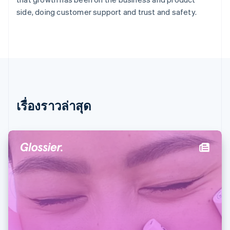
บัลแกเรีย
side, doing customer support and trust and safety.
English
เบลเยียม
Nederlands
Français
Deutsch
English
โปรตุเกส
Português
English
โปแลนด์
English
ฝรั่งเศส
Français
English
เรื่องราวล่าสุด
ฟินแลนด์
English
Svenska
มอลตา
English
มาเลเซีย
English
简体中文
เม็กซิโก
Español
English
ยิบรอลตาร์
English
เยอรมนี
Deutsch
English