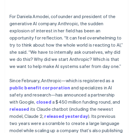
พาร์ทเนอร์
การก่อตั้งบริษัทสตาร์ทอัพ
Stripe App Marketplace
Climate
For Daniela Amodei, cofounder and president of the
การขจัดคาร์บอน
generative AI company Anthropic, the sudden
explosion of interest in her field has been an
opportunity for reflection. “It can feel overwhelming to
try to think about how the whole world is reacting to AI,”
she said. “We have to internally ask ourselves, why did
Stripe Sessions 2026
we do this? Why did we start Anthropic? Which is that
ดูว่า Stripe กำลังสร้างโครงสร้างพื้นฐานระบบเศรษฐกิจสำหรับ
AI อย่างไร
we want to help make AI systems safer from day one.”
รับชมเลย
Since February, Anthropic—which is registered as a
public benefit corporation
and specializes in AI
safety and research—has announced a partnership
with Google,
closed
a $450 million funding round, and
released
its Claude chatbot (including the newest
model, Claude 2,
released yesterday
). Its previous
two years were a scramble to create a large language
model while scaling up a company that’s also publishing