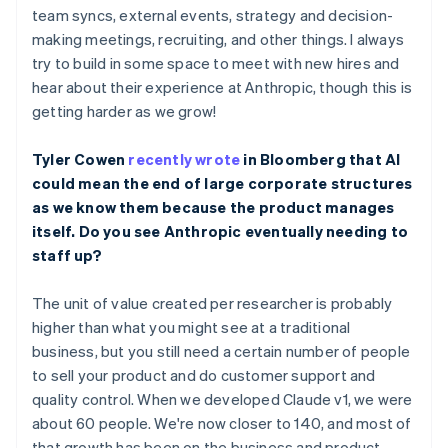
แคนาดา
team syncs, external events, strategy and decision-
English
Français
making meetings, recruiting, and other things. I always
โครเอเชีย
try to build in some space to meet with new hires and
English
Italiano
hear about their experience at Anthropic, though this is
จีนแผ่นดินใหญ่
getting harder as we grow!
简体中文
English
ไซปรัส
English
Tyler Cowen
recently wrote
in Bloomberg that AI
ญี่ปุ่น
could mean the end of large corporate structures
日本語
English
as we know them because the product manages
เดนมาร์ก
itself. Do you see Anthropic eventually needing to
English
ไทย
staff up?
ไทย
English
นอร์เวย์
The unit of value created per researcher is probably
English
higher than what you might see at a traditional
นิวซีแลนด์
business, but you still need a certain number of people
English
เนเธอร์แลนด์
to sell your product and do customer support and
Nederlands
English
quality control. When we developed Claude v1, we were
บราซิล
about 60 people. We're now closer to 140, and most of
Português
English
that growth has been on the business and product