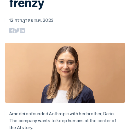
frenzy
มากกว่า 125
ขายและ VAT
แพลตฟอร์ม
การใช้งาน
รายการ
Authorization
อัตโนมัติ
Revenue
แผนงานผลิตภัณฑ์
SaaS
ออกบัตรที่มีสเตเบิลคอยน์
Boost
Recognition
การประชุมประจำปีแบบ
รองรับอยู่
ยกระดับการ
เซสชัน
12 กรกฎาคม ส.ศ. 2023
จัดเตรียมและจัดการ
ระบบ
ยอมรับการ
ตำแหน่งงาน
บริการด้วยเอเจนต์
อัตโนมัติ
ชำระเงิน
Link
ห้องข่าว
ตามอุตสาหกรรม
การชำระเงินที่
สำหรับการ
Stripe
Stripe Press
Sigma
รวดเร็วขึ้น
ทำบัญชี
รายงานที่
บริษัท AI
แหล่งข้อมูล
ออกแบบเอง
แวดวงครีเอเตอร์
Data
เกม
การติดต่อ
Pipeline
การบริการ การเดินทาง
การเชื่อมต่อการทำงาน
การซิงค์
และสันทนาการ
แอป
ติดต่อฝ่ายขาย
ข้อมูล
ประกันภัย
ตัวอย่างโค้ด
สมัครเป็นพาร์ทเนอร์
สื่อและความบันเทิง
บล็อกของนักพัฒนา
องค์กรไม่แสวงผลกำไร
สถานะ API
บริการเฉพาะทาง
ภาครัฐ
เพิ่มเติม
ธุรกิจค้าปลีก
Product roadmap
ดูสิ่งที่กำลังจะมาถึง
Amodei cofounded Anthropic with her brother, Dario.
Radar
ระบบนิเวศ
The company wants to keep humans at the center of
การป้องกันการฉ้อโกง
the AI story.
Atlas