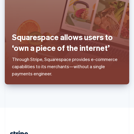
สหรัฐอาหรับเอมิเรตส์
English
สหราชอาณาจักร
English
สาธารณรัฐเช็ก
English
Squarespace allows users to
สิงคโปร์
‘own a piece of the internet’
English
简体中文
ออสเตรเลีย
English
Through Stripe, Squarespace provides e-commerce
ออสเตรีย
capabilities to its merchants—without a single
Deutsch
English
payments engineer.
อิตาลี
Italiano
English
อินเดีย
English
เอสโตเนีย
English
ไอร์แลนด์
English
ฮังการี
English