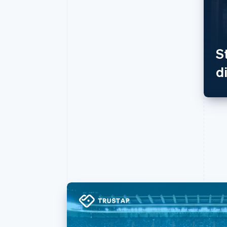
Accelererad kassaprocess
Financial Connections
Länkade finanskontodata
S
d