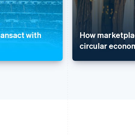
ransact with
How marketplac
circular econo