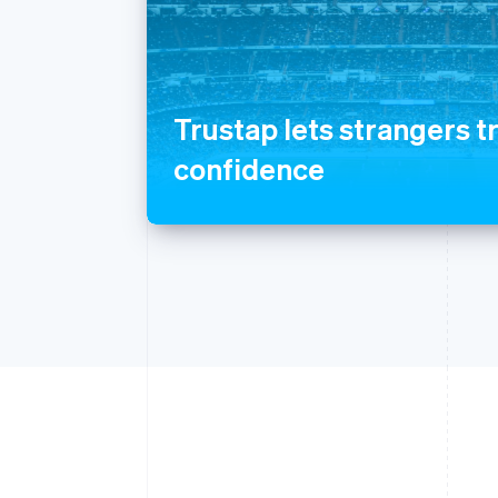
Trustap lets strangers t
confidence