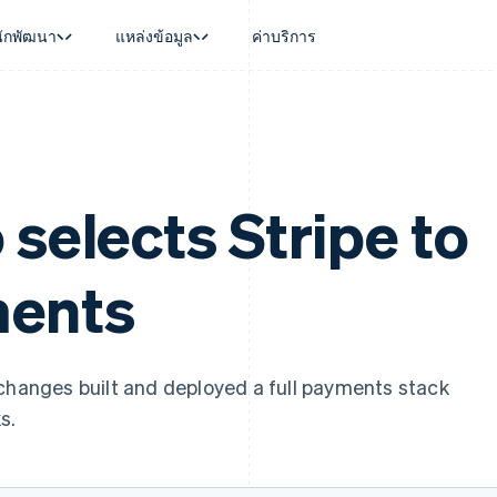
นักพัฒนา
แหล่งข้อมูล
ค่าบริการ
ใช้งาน
นุน
คู่มือ
ตามอุตสาหกรรม
บริษัท
การจัดการเงิน
แพลตฟอร์มและ
บใช้เอเจนต์
นับสนุน
รับการชำระเงินออนไลน์
บริษัท AI
แผนงานผลิตภัณฑ์
Global Payouts
Connect
์ซ
ารสนับสนุนที่ได้รับการจัดการ
ติดตั้งใช้งานการชำระเงินสำเร็จรูป
แวดวงครีเอเตอร์
การประชุมประจำปีแบบเซสชั
วงหน้า
เบิกจ่ายให้กับบุคคลที่สาม
การชำระเงินส
งการเงินที่ผสานรวมในตัว
ฉพาะทาง
สร้างแพลตฟอร์มหรือมาร์เก็ตเพลส
เกม
ตำแหน่งงาน
selects Stripe to
อัตโนมัติด้านการเงิน
จัดการการชำระเงินตามรอบบิล
การบริการ การเดินทาง และส
ห้องข่าว
การใช้งาน
วโลก
เสนอการเรียกเก็บเงินตามการใช้งาน
Stripe Press
บิล
เงินในแอป
ออกบัตรที่มีสเตเบิลคอยน์รองรับอยู่
ประกันภัย
งินตามรอบ
ments
เพลส
จัดเตรียมและจัดการบริการด้วยเอเจนต์
สื่อและความบันเทิง
รเงิน
องค์กรไม่แสวงผลกำไร
ร์ม
บริการเฉพาะทาง
บแผนล่วง
ภาครัฐ
ธุรกิจค้าปลีก
xchanges built and deployed a full payments stack
VAT
s.
on
การทำบัญชี