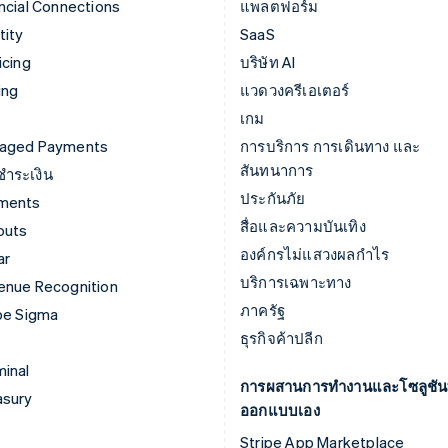
ncial Connections
แพลตฟอร์ม
tity
SaaS
icing
บริษัท AI
ing
แวดวงครีเอเตอร์
เกม
aged Payments
การบริการ การเดินทาง และ
สันทนาการ
์ชำระเงิน
ประกันภัย
ments
สื่อและความบันเทิง
outs
องค์กรไม่แสวงผลกำไร
ar
บริการเฉพาะทาง
enue Recognition
ภาครัฐ
pe Sigma
ธุรกิจค้าปลีก
inal
การผสานการทำงานและโซลูชันท
asury
ออกแบบเอง
Stripe App Marketplace