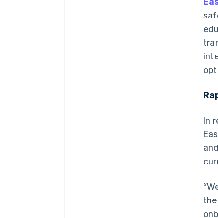
Eas
saf
edu
tra
int
opt
Rap
In 
Eas
and
cur
“We
the
onb