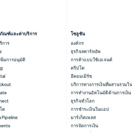
ยิบรอลตาร์
สหรัฐอเมริกา
English
English
Español
简体中文
เยอรมนี
สหรัฐอาหรับเอมิเรตส์
Deutsch
English
English
ภัณฑ์และค่าบริการ
โซลูชัน
ริการ
องค์กร
s
ธุรกิจสตาร์ทอัพ
พิ่มการอนุมัติ
การค้าแบบใช้เอเจนต์
ng
คริปโต
tal
อีคอมเมิร์ซ
ckout
บริการทางการเงินที่ผสานรวมใน
mate
การทำงานอัตโนมัติด้านการเงิน
nect
ธุรกิจทั่วโลก
ปโต
การชำระเงินในแอป
 Pipeline
มาร์เก็ตเพลส
ments
การจัดการเงิน