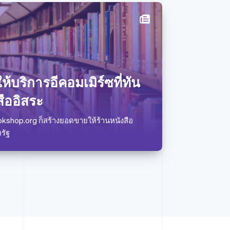
สหราชอาณาจักร
English
สาธารณรัฐเช็ก
English
สิงคโปร์
้บริการอีคอมเมิร์ซที่ทัน
English
简体中文
ออสเตรเลีย
สืออิสระ
English
ออสเตรีย
Bookshop.org ก็สร้างยอดขายให้ร้านหนังสือ
Deutsch
English
รัฐ
อิตาลี
Italiano
English
อินเดีย
English
เอสโตเนีย
English
ไอร์แลนด์
English
ฮังการี
English