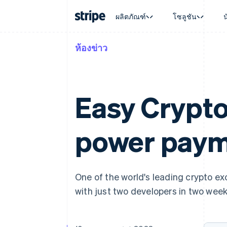
ผลิตภัณฑ์
โซลูชัน
ห้องข่าว
ตามขั้น
เอกสารประกอบ
เรียนรู้
ตามกรณี
การสนับส
การชำระเงิน
รายรับ
องค์กร
Stripe Docs
บล็อก
การค้าแบ
รับการส
Payments
Billing
ธุรกิจสตาร์ทอัพ
ข้อมูลอ้างอิงเกี่ยวกับ API
เรื่องราวจากลูกค้า
อีคอมเมิร
แพ็กเกจก
การชำระเงินออนไลน์
รายรับตามแบบแผนล่
ไลบรารีและ SDK
คู่มือ
บริการทา
บริการเ
Easy Crypto 
Payment links
Metronome
Stripe Apps
การทำงาน
การชำระเงินแบบไม่ต้องเขียน
การเรียกเก็บเงินตาม
ธุรกิจทั่
โค้ด
การชำระเงินตามรอบ
การชำระ
การจัดการการชำระเ
Checkout
power pay
มาร์เก็ต
UI การชำระเงินสำเร็จรูป
บิล
การจัดกา
Elements
Invoicing
แพลตฟอ
องค์ประกอบ UI ที่ยืดหยุ่น
ครั้งเดียวหรือตามแบ
SaaS
วิธีการชำระเงิน
หน้า
เข้าถึงได้มากกว่า 125 รายการ
Tax
One of the world's leading crypto e
Authorization Boost
คิดภาษีการขายและ 
ยกระดับการยอมรับการชำระเงิน
with just two developers in two week
อัตโนมัติ
Link
Revenue Recogniti
การชำระเงินที่รวดเร็วขึ้น
ระบบอัตโนมัติสำหรับ
Stripe Sigma