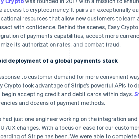
y Crypto
was founded in 2017 with a mission to ensur
e access to cryptocurrency. It pairs an exceptionally e
cational resources that allow new customers to learn
nsact with confidence. Behind the scenes, Easy Crypto 
egration of payments capabilities, accept more curre
imize its authorization rates, and combat fraud.
id deployment of a global payments stack
response to customer demand for more convenient ways
y Crypto took advantage of Stripe’s powerful APIs to
 begin accepting credit and debit cards within days.
S
rencies and dozens of payment methods.
 had just one engineer working on the integration an
 UI/UX changes. With a focus on ease for our customers
oarding of Stripe has been. We were able to complete th