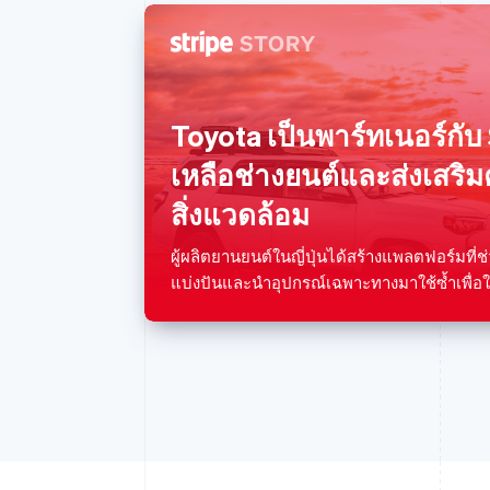
กรีซ
English
เขตบริหารพิเศษฮ่องกง ประเทศ
Toyota เป็นพาร์ทเนอร์กับ S
จีน
English
简体中文
เหลือช่างยนต์และส่งเสริม
แคนาดา
English
Français
สิ่งแวดล้อม
โครเอเชีย
English
Italiano
ผู้ผลิตยานยนต์ในญี่ปุ่นได้สร้างแพลตฟอร์มที่ช่
จีนแผ่นดินใหญ่
แบ่งปันและนำอุปกรณ์เฉพาะทางมาใช้ซ้ำเพื่อใ
简体中文
English
ไซปรัส
English
ญี่ปุ่น
日本語
English
เดนมาร์ก
English
ไทย
ไทย
English
นอร์เวย์