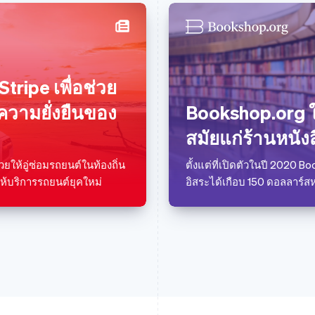
บราซิล
โรมาเนีย
Português
English
English
บัลแกเรีย
ลักเซมเบิร์ก
tripe เพื่อช่วย
English
Français
Deutsch
English
เบลเยียม
ลัตเวีย
ความยั่งยืนของ
Bookshop.org ให
Nederlands
Français
Deutsch
English
English
โปรตุเกส
ลิกเตนสไตน์
สมัยแก่ร้านหนัง
Português
English
Deutsch
English
โปแลนด์
ลิทัวเนีย
วยให้อู่ซ่อมรถยนต์ในท้องถิ่น
ตั้งแต่ที่เปิดตัวในปี 2020 
English
English
ห้บริการรถยนต์ยุคใหม่
อิสระได้เกือบ 150 ดอลลาร์สห
ฝรั่งเศส
สเปน
Français
English
Español
English
ฟินแลนด์
สโลวาเกีย
English
Svenska
English
มอลตา
สโลวีเนีย
English
English
Italiano
มาเลเซีย
สวิตเซอร์แลนด์
English
简体中文
Deutsch
Français
Italiano
English
เม็กซิโก
สวีเดน
Español
English
Svenska
English