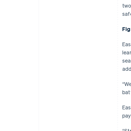
two
saf
Fig
Eas
lea
sea
add
“We
bat
Eas
pay
“St