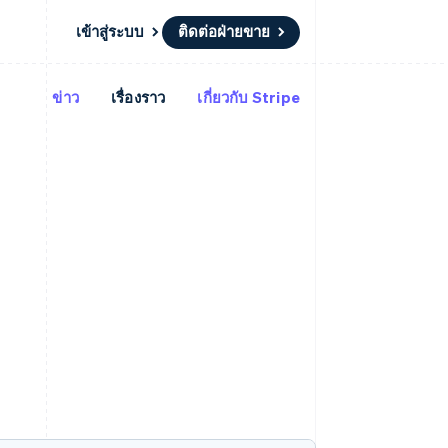
เข้าสู่ระบบ
ติดต่อฝ่ายขาย
ข่าว
เรื่องราว
เกี่ยวกับ Stripe
แหล่งข้อมูล
ระบบนิเวศ
การติดต่อ
มาร์เก็ตเพลส
เพิ่มเติม
การเชื่อมต่อการทำงานแอป
พาร์ทเนอร์
ติดต่อฝ่ายขาย
Product roadmap
น
ตัวอย่างโค้ด
Stripe App Marketplace
สมัครเป็นพาร์ทเนอร์
ดูสิ่งที่กำลังจะมาถึง
ำหรับแพลตฟอร์ม
บล็อกของนักพัฒนา
ันทนาการ
สถานะ API
Radar
การป้องกันการฉ้อโกง
Atlas
การก่อตั้งบริษัทสตาร์ทอัพ
Climate
การขจัดคาร์บอน