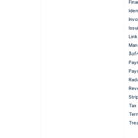
Fina
Iden
Invo
Issu
Link
Man
ลิงก
Pay
Pay
Rad
Rev
Stri
Tax
Term
Tre