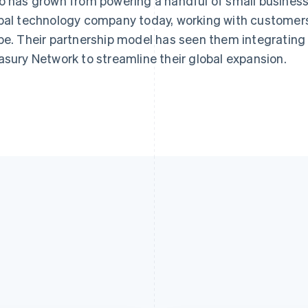
o has grown from powering a handful of small business
bal technology company today, working with customers
be. Their partnership model has seen them integrating
asury Network to streamline their global expansion.