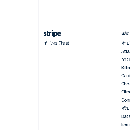
English
นิวซีแลนด์
English
เนเธอร์แลนด์
Nederlands
English
ผลิต
ไทย (ไทย)
ค่าบ
Atla
การเ
Billi
Capi
Che
Cli
Con
คริ
Data
Ele