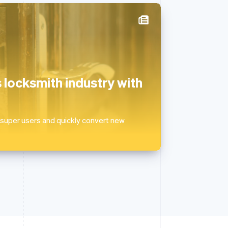
สหราชอาณาจักร
English
สาธารณรัฐเช็ก
English
สิงคโปร์
locksmith industry with
English
简体中文
ออสเตรเลีย
English
ออสเตรีย
 super users and quickly convert new
Deutsch
English
อิตาลี
Italiano
English
อินเดีย
English
เอสโตเนีย
English
ไอร์แลนด์
English
ฮังการี
English