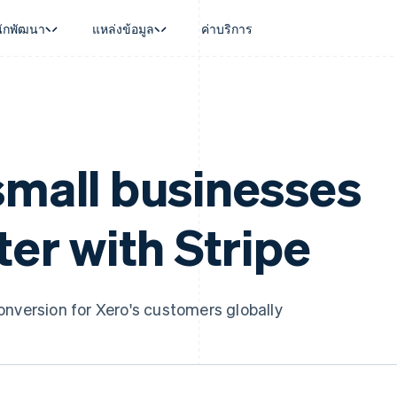
นักพัฒนา
แหล่งข้อมูล
ค่าบริการ
ใช้งาน
นุน
คู่มือ
ตามอุตสาหกรรม
บริษัท
การจัดการเงิน
แพลตฟอร์มและ
บใช้เอเจนต์
นับสนุน
รับการชำระเงินออนไลน์
บริษัท AI
แผนงานผลิตภัณฑ์
Global Payouts
Connect
์ซ
ารสนับสนุนที่ได้รับการจัดการ
ติดตั้งใช้งานการชำระเงินสำเร็จรูป
แวดวงครีเอเตอร์
การประชุมประจำปีแบบเซสชั
วงหน้า
เบิกจ่ายให้กับบุคคลที่สาม
การชำระเงินส
งการเงินที่ผสานรวมในตัว
ฉพาะทาง
สร้างแพลตฟอร์มหรือมาร์เก็ตเพลส
เกม
ตำแหน่งงาน
small businesses
อัตโนมัติด้านการเงิน
จัดการการชำระเงินตามรอบบิล
การบริการ การเดินทาง และส
ห้องข่าว
การใช้งาน
วโลก
เสนอการเรียกเก็บเงินตามการใช้งาน
Stripe Press
บิล
เงินในแอป
ออกบัตรที่มีสเตเบิลคอยน์รองรับอยู่
ประกันภัย
งินตามรอบ
ter with Stripe
เพลส
จัดเตรียมและจัดการบริการด้วยเอเจนต์
สื่อและความบันเทิง
รเงิน
องค์กรไม่แสวงผลกำไร
ร์ม
บริการเฉพาะทาง
บแผนล่วง
ภาครัฐ
ธุรกิจค้าปลีก
onversion for Xero's customers globally
VAT
on
การทำบัญชี