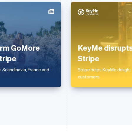
บราซิล
โรมาเนีย
Português
English
English
บัลแกเรีย
ลักเซมเบิร์ก
English
Français
Deutsch
English
เบลเยียม
ลัตเวีย
form GoMore
KeyMe disrupts 
Nederlands
Français
Deutsch
English
English
โปรตุเกส
ลิกเตนสไตน์
tripe
Stripe
Português
English
Deutsch
English
โปแลนด์
ลิทัวเนีย
 Scandinavia, France and
Stripe helps KeyMe delight
English
English
customers
ฝรั่งเศส
สเปน
Français
English
Español
English
ฟินแลนด์
สโลวาเกีย
English
Svenska
English
มอลตา
สโลวีเนีย
English
English
Italiano
มาเลเซีย
สวิตเซอร์แลนด์
English
简体中文
Deutsch
Français
Italiano
English
เม็กซิโก
สวีเดน
Español
English
Svenska
English