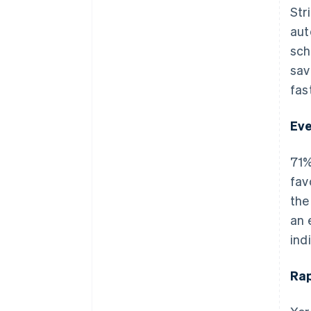
Str
aut
sch
sav
fas
Eve
71%
fav
the
an 
ind
Rap