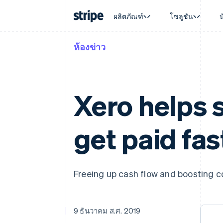
ผลิตภัณฑ์
โซลูชัน
ห้องข่าว
ตามขั้น
เอกสารประกอบ
เรียนรู้
ตามกรณี
การสนับส
การชำระเงิน
รายรับ
องค์กร
Stripe Docs
บล็อก
การค้าแบ
รับการส
Payments
Billing
ธุรกิจสตาร์ทอัพ
ข้อมูลอ้างอิงเกี่ยวกับ API
เรื่องราวจากลูกค้า
อีคอมเมิร
แพ็กเกจก
การชำระเงินออนไลน์
รายรับตามแบบแผนล่
ไลบรารีและ SDK
คู่มือ
บริการทา
บริการเ
Xero helps 
Payment links
Metronome
Stripe Apps
การทำงาน
การชำระเงินแบบไม่ต้องเขียน
การเรียกเก็บเงินตาม
ธุรกิจทั่
โค้ด
การชำระเงินตามรอบ
การชำระ
การจัดการการชำระเ
Checkout
get paid fas
มาร์เก็ต
UI การชำระเงินสำเร็จรูป
บิล
การจัดกา
Elements
Invoicing
แพลตฟอ
องค์ประกอบ UI ที่ยืดหยุ่น
ครั้งเดียวหรือตามแบ
SaaS
วิธีการชำระเงิน
หน้า
เข้าถึงได้มากกว่า 125 รายการ
Tax
Freeing up cash flow and boosting c
Authorization Boost
คิดภาษีการขายและ 
ยกระดับการยอมรับการชำระเงิน
อัตโนมัติ
Link
Revenue Recogniti
การชำระเงินที่รวดเร็วขึ้น
ระบบอัตโนมัติสำหรับ
9 ธันวาคม ส.ศ. 2019
Stripe Sigma