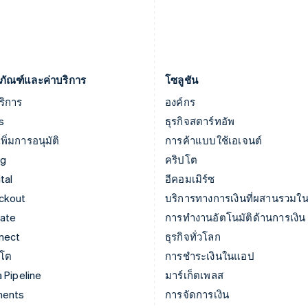
ยิบรอลตาร์
สหรัฐอเมริกา
English
English
Español
简体中文
เยอรมนี
สหรัฐอาหรับเอมิเรตส์
Deutsch
English
English
ภัณฑ์และค่าบริการ
โซลูชัน
ริการ
องค์กร
s
ธุรกิจสตาร์ทอัพ
พิ่มการอนุมัติ
การค้าแบบใช้เอเจนต์
ng
คริปโต
tal
อีคอมเมิร์ซ
ckout
บริการทางการเงินที่ผสานรวมใน
mate
การทำงานอัตโนมัติด้านการเงิน
nect
ธุรกิจทั่วโลก
ปโต
การชำระเงินในแอป
 Pipeline
มาร์เก็ตเพลส
ments
การจัดการเงิน