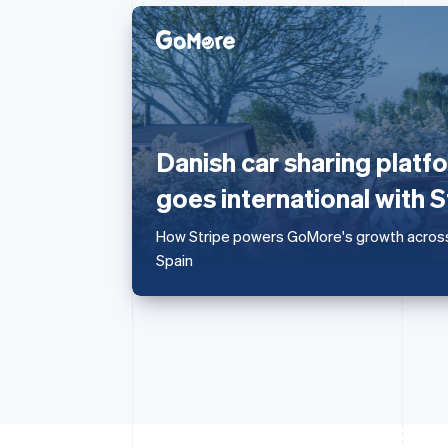
กรีซ
English
เขตบริหารพิเศษฮ่องกง ประเทศ
จีน
English
简体中文
Danish car sharing plat
แคนาดา
English
Français
goes international with S
โครเอเชีย
English
Italiano
How Stripe powers GoMore's growth across
จีนแผ่นดินใหญ่
Spain
简体中文
English
ไซปรัส
English
ญี่ปุ่น
日本語
English
เดนมาร์ก
English
ไทย
ไทย
English
นอร์เวย์