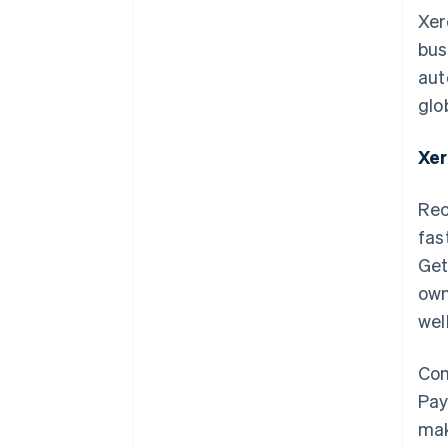
Xer
bus
aut
glo
Xer
Rec
fas
Get
own
wel
Com
Pay
mak