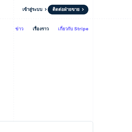
เข้าสู่ระบบ
ติดต่อฝ่ายขาย
ข่าว
เรื่องราว
เกี่ยวกับ Stripe
แหล่งข้อมูล
ระบบนิเวศ
การติดต่อ
มาร์เก็ตเพลส
เพิ่มเติม
การเชื่อมต่อการทำงานแอป
พาร์ทเนอร์
ติดต่อฝ่ายขาย
Product roadmap
น
ตัวอย่างโค้ด
Stripe App Marketplace
สมัครเป็นพาร์ทเนอร์
ดูสิ่งที่กำลังจะมาถึง
ำหรับแพลตฟอร์ม
บล็อกของนักพัฒนา
ันทนาการ
สถานะ API
Radar
การป้องกันการฉ้อโกง
Atlas
การก่อตั้งบริษัทสตาร์ทอัพ
Climate
การขจัดคาร์บอน