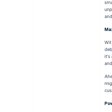
sma
unp
and
Max
Wit
deb
it’
and
Ahe
mig
cus
Pow