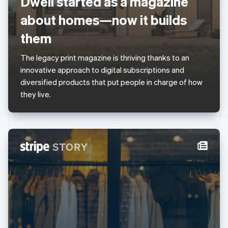
Dwell started as a magazine
English
ลักเซมเบิร์ก
about homes—now it builds
Français
Deutsch
English
ลัตเวีย
them
English
ลิกเตนสไตน์
The legacy print magazine is thriving thanks to an
Deutsch
English
innovative approach to digital subscriptions and
ลิทัวเนีย
diversified products that put people in charge of how
English
สเปน
they live.
Español
English
สโลวาเกีย
English
สโลวีเนีย
English
Italiano
สวิตเซอร์แลนด์
Deutsch
Français
Italiano
English
สวีเดน
Svenska
English
สหรัฐอเมริกา
English
Español
简体中文
สหรัฐอาหรับเอมิเรตส์
English