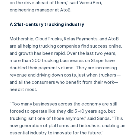
English
Français
on the drive ahead of them,” said Vamsi Peri,
โครเอเชีย
engineering manager at AtoB.
English
Italiano
จีนแผ่นดินใหญ่
A 21st-century trucking industry
简体中文
English
ไซปรัส
English
Mothership, CloudTrucks, Relay Payments, and AtoB
ญี่ปุ่น
are all helping trucking companies find success online,
日本語
English
and growth has been rapid. Over the last two years,
เดนมาร์ก
more than 200 trucking businesses on Stripe have
English
ไทย
doubled their payment volume. They are increasing
ไทย
English
revenue and driving down costs, just when truckers—
นอร์เวย์
and all the consumers who benefit from their work—
English
need it most.
นิวซีแลนด์
English
เนเธอร์แลนด์
“Too many businesses across the economy are still
Nederlands
English
forced to operate like they did 5–10 years ago, but
บราซิล
trucking isn’t one of those anymore,” said Sands. “This
Português
English
new generation of platforms and fintechs is enabling an
บัลแกเรีย
essential industry to innovate for the future.”