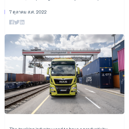
มากกว่า 125
ขายและ VAT
แพลตฟอร์ม
การใช้งาน
รายการ
Authorization
อัตโนมัติ
Revenue
แผนงานผลิตภัณฑ์
SaaS
ออกบัตรที่มีสเตเบิลคอยน์
7 ตุลาคม ส.ศ. 2022
Boost
Recognition
การประชุมประจำปีแบบ
รองรับอยู่
ยกระดับการ
เซสชัน
จัดเตรียมและจัดการ
ระบบ
ยอมรับการ
ตำแหน่งงาน
บริการด้วยเอเจนต์
อัตโนมัติ
ชำระเงิน
Link
ห้องข่าว
ตามอุตสาหกรรม
การชำระเงินที่
สำหรับการ
Stripe
Stripe Press
Sigma
รวดเร็วขึ้น
ทำบัญชี
รายงานที่
บริษัท AI
แหล่งข้อมูล
ออกแบบเอง
แวดวงครีเอเตอร์
Data
เกม
การติดต่อ
Pipeline
การบริการ การเดินทาง
การเชื่อมต่อการทำงาน
การซิงค์
และสันทนาการ
แอป
ติดต่อฝ่ายขาย
ข้อมูล
ประกันภัย
ตัวอย่างโค้ด
สมัครเป็นพาร์ทเนอร์
สื่อและความบันเทิง
บล็อกของนักพัฒนา
องค์กรไม่แสวงผลกำไร
สถานะ API
บริการเฉพาะทาง
ภาครัฐ
เพิ่มเติม
ธุรกิจค้าปลีก
Product roadmap
ดูสิ่งที่กำลังจะมาถึง
Radar
ระบบนิเวศ
การป้องกันการฉ้อโกง
Atlas