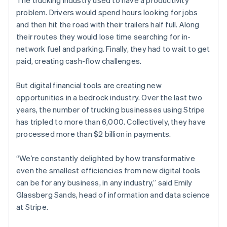
The trucking industry used to have a productivity
พาร์ทเนอร์
การก่อตั้งบริษัทสตาร์ทอัพ
Stripe App Marketplace
problem. Drivers would spend hours looking for jobs
Climate
and then hit the road with their trailers half full. Along
การขจัดคาร์บอน
their routes they would lose time searching for in-
network fuel and parking. Finally, they had to wait to get
paid, creating cash-flow challenges.
But digital financial tools are creating new
Stripe Sessions 2026
opportunities in a bedrock industry. Over the last two
ดูว่า Stripe กำลังสร้างโครงสร้างพื้นฐานระบบเศรษฐกิจสำหรับ
years, the number of trucking businesses using Stripe
AI อย่างไร
รับชมเลย
has tripled to more than 6,000. Collectively, they have
processed more than $2 billion in payments.
“We’re constantly delighted by how transformative
even the smallest efficiencies from new digital tools
can be for any business, in any industry,” said Emily
Glassberg Sands, head of information and data science
at Stripe.