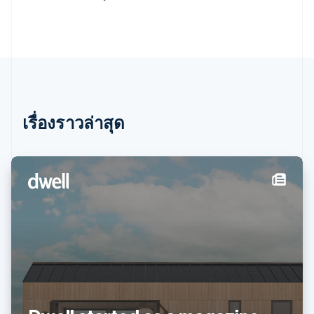
English
เบลเยียม
Nederlands
Français
Deutsch
English
โปรตุเกส
Português
English
โปแลนด์
English
ฝรั่งเศส
Français
English
เรื่องราวล่าสุด
ฟินแลนด์
English
Svenska
มอลตา
English
มาเลเซีย
English
简体中文
เม็กซิโก
Español
English
ยิบรอลตาร์
English
เยอรมนี
Deutsch
English
โรมาเนีย