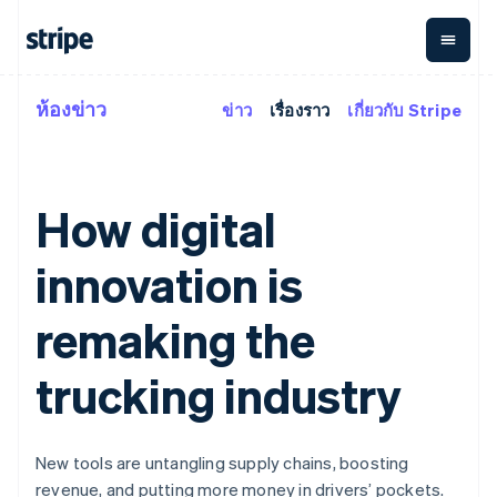
ห้องข่าว
ข่าว
เรื่องราว
เกี่ยวกับ Stripe
ตามขั้น
เอกสารประกอบ
เรียนรู้
การชำระเงิน
รายรับ
การ
แพลตฟอ
จัดการ
และ
องค์กร
Stripe Docs
บล็อก
เงิน
มาร์เก็ต
Payments
Billing
ธุรกิจสตาร์ทอัพ
ข้อมูลอ้างอิงเกี่ยวกับ API
เรื่องราวจากลูกค้า
การชำระเงิน
รายรับตาม
เพลส
ไลบรารีและ SDK
คู่มือ
How digital
ออนไลน์
แบบแผนล่วง
Stripe Apps
Global
Payment links
หน้า
Metronome
Payouts
Conne
การชำร
innovation is
ตามกรณีใช้งาน
การชำระเงิน
การเรียกเก็บ
เบิกจ่าย
เงินสำห
การสนับสนุน
แบบไม่ต้อง
เงินตามการ
ให้กับ
แพลตฟอ
คู่มือ
การค้าแบบใช้เอเจนต์
เขียนโค้ด
Checkout
ใช้งาน
การชำระเงิน
remaking the
บุคคลที่
อีคอมเมิร์ซ
รับการสนับสนุน
UI การชำระ
ตามรอบบิล
สาม
บริการทางการเงินที่ผสาน
รับการชำระเงินออนไลน์
แพ็กเกจการสนับสนุนที่ได้
การจัดการ
เงินสำเร็จรูป
รวมในตัว
ติดตั้งใช้งานการชำระเงิน
รับการจัดการ
trucking industry
การชำระเงิน
Elements
การทำงานอัตโนมัติด้าน
สำเร็จรูป
บริการเฉพาะทาง
องค์ประกอบ UI
ตามรอบบิล
Invoicing
การเงิน
สร้างแพลตฟอร์มหรือ
ครั้งเดียวหรือ
ที่ยืดหยุ่น
ธุรกิจทั่วโลก
มาร์เก็ตเพลส
ตามแบบแผน
วิธีการชำระ
การชำระเงินในแอป
จัดการการชำระเงินตาม
เงิน
ล่วงหน้า
Tax
New tools are untangling supply chains, boosting
มาร์เก็ตเพลส
รอบบิล
เข้าถึงได้
คิดภาษีการ
บริษัท
revenue, and putting more money in drivers’ pockets.
การจัดการเงิน
เสนอการเรียกเก็บเงินตาม