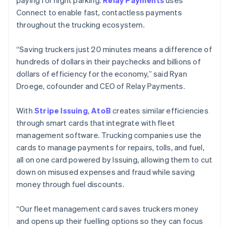
paying for night parking.
Relay Payments
uses
Connect to enable fast, contactless payments
throughout the trucking ecosystem.
“Saving truckers just 20 minutes means a difference of
hundreds of dollars in their paychecks and billions of
dollars of efficiency for the economy,” said Ryan
Droege, cofounder and CEO of Relay Payments.
With
Stripe Issuing
,
AtoB
creates similar efficiencies
through smart cards that integrate with fleet
management software. Trucking companies use the
cards to manage payments for repairs, tolls, and fuel,
all on one card powered by Issuing, allowing them to cut
down on misused expenses and fraud while saving
กรีซ
money through fuel discounts.
English
เขตบริหารพิเศษฮ่องกง ประเทศจีน
“Our fleet management card saves truckers money
English
简体中文
แคนาดา
and opens up their fuelling options so they can focus