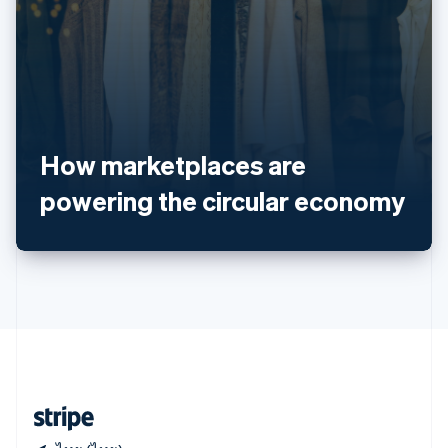
สหราชอาณาจักร
English
สาธารณรัฐเช็ก
English
สิงคโปร์
English
简体中文
ออสเตรเลีย
How marketplaces are
English
ออสเตรีย
powering the circular economy
Deutsch
English
อิตาลี
Italiano
English
อินเดีย
English
เอสโตเนีย
English
ไอร์แลนด์
English
ฮังการี
English