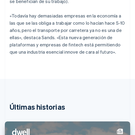
se benefician de su trabajo).
English
Italiano
Dinamarca
«Todavía hay demasiadas empresas en la economía a
English
Emiratos Árabes Unidos
las que se las obliga a trabajar como lo hacían hace 5-10
English
años, pero el transporte por carretera ya no es una de
Eslovaquia
ellas», destaca Sands. «Esta nueva generación de
English
plataformas y empresas de fintech está permitiendo
Eslovenia
que una industria esencial innove de cara al futuro».
English
Italiano
España
Español
English
Estados Unidos
English
Español
简体中文
Estonia
English
Finlandia
English
Svenska
Últimas historias
Francia
Français
English
Gibraltar
English
Grecia