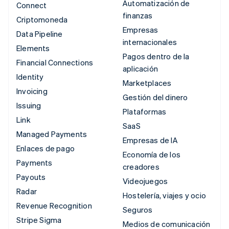
Automatización de
Connect
finanzas
Criptomoneda
Empresas
Data Pipeline
internacionales
Elements
Pagos dentro de la
Financial Connections
aplicación
Identity
Marketplaces
Invoicing
Gestión del dinero
Issuing
Plataformas
Link
SaaS
Managed Payments
Empresas de IA
Enlaces de pago
Economía de los
Payments
creadores
Payouts
Videojuegos
Radar
Hostelería, viajes y ocio
Revenue Recognition
Seguros
Stripe Sigma
Medios de comunicación