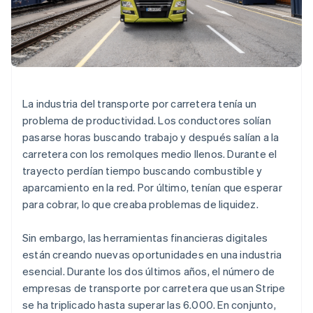
Sector público
Radar
Comercio minorista
Prevención de fraude
Atlas
Constitución de una startup
Ecosystem
Climate
Eliminación de dióxido de carbono
Socios
La industria del transporte por carretera tenía un
Stripe App Marketplace
problema de productividad. Los conductores solían
Identity
Verificación de identidad en línea
pasarse horas buscando trabajo y después salían a la
carretera con los remolques medio llenos. Durante el
trayecto perdían tiempo buscando combustible y
aparcamiento en la red. Por último, tenían que esperar
para cobrar, lo que creaba problemas de liquidez.
Stripe Sessions 2026
Descubre cómo Stripe está construyendo la infraestructu
Sin embargo, las herramientas financieras digitales
para la IA.
Ver ahora
están creando nuevas oportunidades en una industria
esencial. Durante los dos últimos años, el número de
empresas de transporte por carretera que usan Stripe
se ha triplicado hasta superar las 6.000. En conjunto,