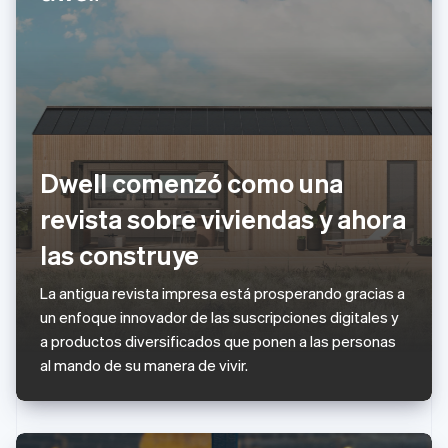
English
Hungría
English
India
English
Irlanda
English
Italia
Dwell comenzó como una
Italiano
English
Japón
revista sobre viviendas y ahora
日本語
English
Letonia
las construye
English
Liechtenstein
La antigua revista impresa está prosperando gracias a
Deutsch
English
un enfoque innovador de las suscripciones digitales y
Lituania
a productos diversificados que ponen a las personas
English
Luxemburgo
al mando de su manera de vivir.
Français
Deutsch
English
Malasia
English
简体中文
Malta