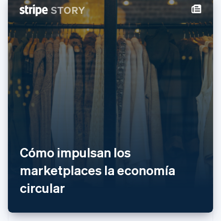
English
México
Español
English
Noruega
English
Nueva Zelanda
English
Países Bajos
Nederlands
English
Polonia
English
Portugal
Português
English
RAE de Hong Kong, China
Cómo impulsan los
English
简体中文
Reino Unido
marketplaces la economía
English
República Checa
circular
English
Rumanía
English
Singapur