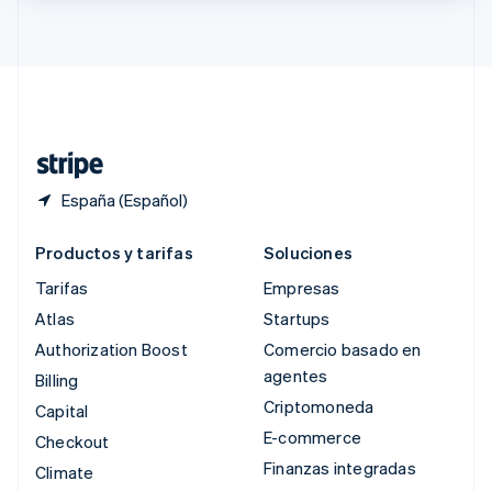
English
简体中文
Suecia
Svenska
English
Suiza
Deutsch
Français
Italiano
English
Tailandia
ไทย
English
España (Español)
Productos y tarifas
Soluciones
Tarifas
Empresas
Atlas
Startups
Authorization Boost
Comercio basado en
agentes
Billing
Criptomoneda
Capital
E-commerce
Checkout
Finanzas integradas
Climate