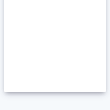
สวีเดน
Svenska
English
สหรัฐอเมริกา
English
Español
简体中文
สหรัฐอาหรับเอมิเรตส์
English
สหราชอาณาจักร
English
สาธารณรัฐเช็ก
English
Daniela Amodei of Anthropic
สิงคโปร์
on how she keeps her head
English
简体中文
ออสเตรเลีย
(and her principles) amid an AI
English
ออสเตรีย
media frenzy
Deutsch
English
อิตาลี
Italiano
English
อินเดีย
English
เอสโตเนีย
English