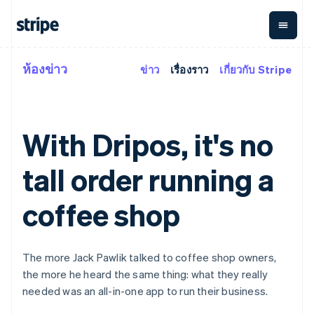
ห้องข่าว
ข่าว
เรื่องราว
เกี่ยวกับ Stripe
ตามขั้น
เอกสารประกอบ
เรียนรู้
การชำระเงิน
รายรับ
การ
แพลตฟอ
จัดการ
และ
องค์กร
Stripe Docs
บล็อก
เงิน
มาร์เก็ต
Payments
Billing
ธุรกิจสตาร์ทอัพ
ข้อมูลอ้างอิงเกี่ยวกับ API
เรื่องราวจากลูกค้า
การชำระเงิน
รายรับตาม
เพลส
ไลบรารีและ SDK
คู่มือ
With Dripos, it's no
ออนไลน์
แบบแผนล่วง
Stripe Apps
Global
Payment links
หน้า
Metronome
Payouts
Conne
การชำร
tall order running a
ตามกรณีใช้งาน
การชำระเงิน
การเรียกเก็บ
เบิกจ่าย
เงินสำห
การสนับสนุน
แบบไม่ต้อง
เงินตามการ
ให้กับ
แพลตฟอ
คู่มือ
การค้าแบบใช้เอเจนต์
เขียนโค้ด
Checkout
ใช้งาน
การชำระเงิน
coffee shop
บุคคลที่
อีคอมเมิร์ซ
รับการสนับสนุน
UI การชำระ
ตามรอบบิล
สาม
บริการทางการเงินที่ผสาน
รับการชำระเงินออนไลน์
แพ็กเกจการสนับสนุนที่ได้
การจัดการ
เงินสำเร็จรูป
รวมในตัว
ติดตั้งใช้งานการชำระเงิน
รับการจัดการ
การชำระเงิน
Elements
การทำงานอัตโนมัติด้าน
สำเร็จรูป
บริการเฉพาะทาง
องค์ประกอบ UI
ตามรอบบิล
Invoicing
The more Jack Pawlik talked to coffee shop owners,
การเงิน
สร้างแพลตฟอร์มหรือ
ครั้งเดียวหรือ
ที่ยืดหยุ่น
the more he heard the same thing: what they really
ธุรกิจทั่วโลก
มาร์เก็ตเพลส
ตามแบบแผน
วิธีการชำระ
การชำระเงินในแอป
จัดการการชำระเงินตาม
needed was an all-in-one app to run their business.
เงิน
ล่วงหน้า
Tax
มาร์เก็ตเพลส
รอบบิล
เข้าถึงได้
คิดภาษีการ
บริษัท
การจัดการเงิน
เสนอการเรียกเก็บเงินตาม