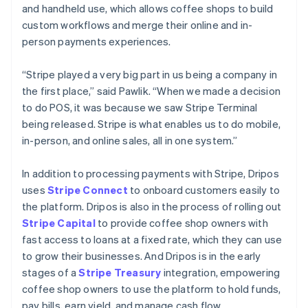
and handheld use, which allows coffee shops to build
กรีซ
custom workflows and merge their online and in-
English
person payments experiences.
เขตบริหารพิเศษฮ่องกง ประเทศจีน
English
简体中文
แคนาดา
“Stripe played a very big part in us being a company in
English
Français
the first place,” said Pawlik. “When we made a decision
โครเอเชีย
to do POS, it was because we saw Stripe Terminal
English
Italiano
being released. Stripe is what enables us to do mobile,
จีนแผ่นดินใหญ่
in-person, and online sales, all in one system.”
简体中文
English
ไซปรัส
English
In addition to processing payments with Stripe, Dripos
ญี่ปุ่น
uses
Stripe Connect
to onboard customers easily to
日本語
English
the platform. Dripos is also in the process of rolling out
เดนมาร์ก
Stripe Capital
to provide coffee shop owners with
English
ไทย
fast access to loans at a fixed rate, which they can use
ไทย
English
to grow their businesses. And Dripos is in the early
นอร์เวย์
stages of a
Stripe Treasury
integration, empowering
English
coffee shop owners to use the platform to hold funds,
นิวซีแลนด์
pay bills, earn yield, and manage cash flow.
English