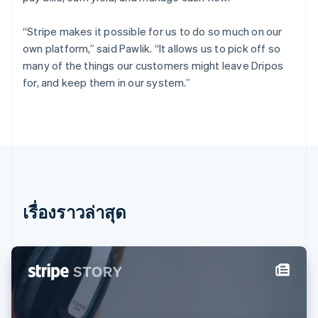
เนเธอร์แลนด์
Nederlands
English
“Stripe makes it possible for us to do so much on our
บราซิล
own platform,” said Pawlik. “It allows us to pick off so
Português
English
many of the things our customers might leave Dripos
บัลแกเรีย
for, and keep them in our system.”
English
เบลเยียม
Nederlands
Français
Deutsch
English
โปรตุเกส
Português
English
โปแลนด์
English
ฝรั่งเศส
Français
English
เรื่องราวล่าสุด
ฟินแลนด์
English
Svenska
มอลตา
English
มาเลเซีย
English
简体中文
เม็กซิโก
Español
English