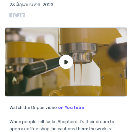
มากกว่า 125
ขายและ VAT
28 มิถุนายน ส.ศ. 2023
แพลตฟอร์ม
การใช้งาน
รายการ
Authorization
อัตโนมัติ
Revenue
แผนงานผลิตภัณฑ์
SaaS
ออกบัตรที่มีสเตเบิลคอยน์
Boost
Recognition
การประชุมประจำปีแบบ
รองรับอยู่
ยกระดับการ
เซสชัน
จัดเตรียมและจัดการ
ระบบ
ยอมรับการ
ตำแหน่งงาน
บริการด้วยเอเจนต์
อัตโนมัติ
ชำระเงิน
Link
ห้องข่าว
ตามอุตสาหกรรม
การชำระเงินที่
สำหรับการ
Stripe
Stripe Press
Sigma
รวดเร็วขึ้น
ทำบัญชี
รายงานที่
บริษัท AI
แหล่งข้อมูล
ออกแบบเอง
แวดวงครีเอเตอร์
Data
เกม
การติดต่อ
Pipeline
การบริการ การเดินทาง
การเชื่อมต่อการทำงาน
การซิงค์
และสันทนาการ
แอป
ติดต่อฝ่ายขาย
ข้อมูล
ประกันภัย
ตัวอย่างโค้ด
สมัครเป็นพาร์ทเนอร์
สื่อและความบันเทิง
บล็อกของนักพัฒนา
องค์กรไม่แสวงผลกำไร
สถานะ API
บริการเฉพาะทาง
ภาครัฐ
เพิ่มเติม
ธุรกิจค้าปลีก
Product roadmap
Watch the Dripos video
on YouTube
ดูสิ่งที่กำลังจะมาถึง
Radar
ระบบนิเวศ
When people tell Justin Shepherd it’s their dream to
การป้องกันการฉ้อโกง
open a coffee shop, he cautions them: the work is
Atlas