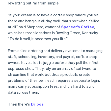
พาร์ทเนอร์
rewarding but far from simple.
การก่อตั้งบริษัทสตาร์ทอัพ
Stripe App Marketplace
Climate
“If your dream is to have a coffee shop where you sit
การขจัดคาร์บอน
there and hang out all day, well, that’s not what it’s like
at all,” said Shepherd, owner of
Spencer’s Coffee
,
which has three locations in Bowling Green, Kentucky.
“To do it well, it becomes your life.”
Stripe Sessions 2026
ดูว่า Stripe กำลังสร้างโครงสร้างพื้นฐานระบบเศรษฐกิจสำหรับ
From online ordering and delivery systems to managing
AI อย่างไร
staff, scheduling, inventory, and payroll, coffee shop
รับชมเลย
owners have a lot to juggle before they pull their first
espresso shot. They rely on an array of software to
streamline that work, but those products create
problems of their own: each requires a separate login,
many carry subscription fees, and it is hard to sync
data across them.
Then there's
Dripos
.