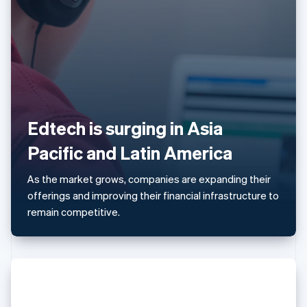
ยิบรอลตาร์
English
เยอรมนี
Deutsch
English
โรมาเนีย
English
ลักเซมเบิร์ก
Français
Deutsch
English
Edtech is surging in Asia
ลัตเวีย
English
Pacific and Latin America
ลิกเตนสไตน์
Deutsch
English
As the market grows, companies are expanding their
ลิทัวเนีย
offerings and improving their financial infrastructure to
English
สเปน
remain competitive.
Español
English
สโลวาเกีย
English
สโลวีเนีย
English
Italiano
สวิตเซอร์แลนด์
Deutsch
Français
Italiano
English