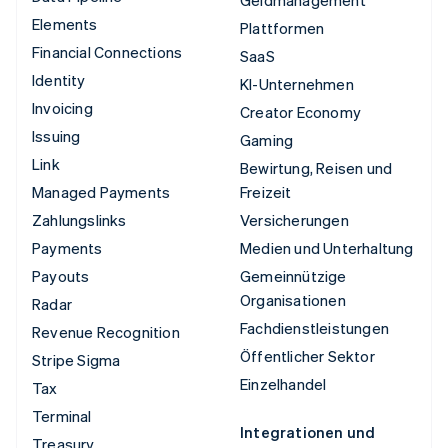
Geldmanagement
Elements
Plattformen
Financial Connections
SaaS
Identity
KI-Unternehmen
Invoicing
Creator Economy
Issuing
Gaming
Link
Bewirtung, Reisen und
Managed Payments
Freizeit
Zahlungslinks
Versicherungen
Payments
Medien und Unterhaltung
Payouts
Gemeinnützige
Organisationen
Radar
Fachdienstleistungen
Revenue Recognition
Öffentlicher Sektor
Stripe Sigma
Einzelhandel
Tax
Terminal
Integrationen und
Treasury