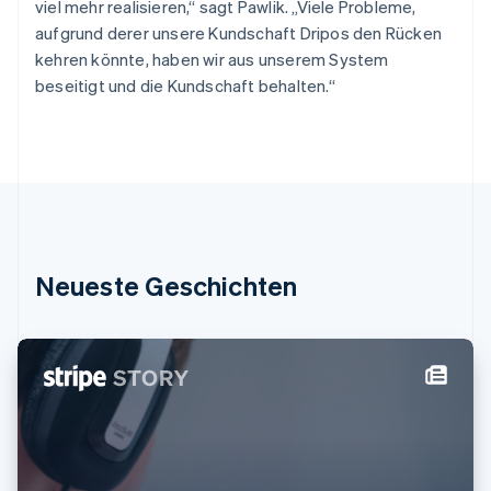
Indien
viel mehr realisieren,“ sagt Pawlik. „Viele Probleme,
English
aufgrund derer unsere Kundschaft Dripos den Rücken
Irland
kehren könnte, haben wir aus unserem System
English
beseitigt und die Kundschaft behalten.“
Italien
Italiano
English
Japan
日本語
English
Kanada
English
Français
Kroatien
English
Italiano
Lettland
Neueste Geschichten
English
Liechtenstein
Deutsch
English
Litauen
English
Luxemburg
Français
Deutsch
English
Malaysia
English
简体中文
Malta