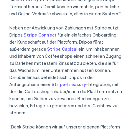
Belgien
Terminal heraus. Damit können wir mobile, persönliche
Nederlands
Français
Deutsch
English
Brasilien
und Online-Verkäufe abwickeln, alles in einem System.“
Português
English
Bulgarien
Neben der Abwicklung von Zahlungen mit Stripe nutzt
English
Dripos
Stripe Connect
für ein einfaches Onboarding
Dänemark
der Kundschaft auf der Plattform. Dripos führt
English
Deutschland
außerdem gerade
Stripe Capital
ein, um Inhaberinnen
Deutsch
English
und Inhabern von Coffeeshops einen schnellen Zugang
Estland
zu Darlehen mit festem Zinssatz zu bieten, die sie für
English
das Wachstum ihrer Unternehmen nutzen können.
Festlandchina
Darüber hinaus befindet sich Dripos in der
简体中文
English
Finnland
Anfangsphase einer
Stripe-Treasury
-Integration, mit
English
Svenska
der die Coffeeshop-Inhaber/innen die Plattform nutzen
Frankreich
können, um Gelder zu verwahren, Rechnungen zu
Français
English
bezahlen, Erträge zu generieren und den Cashflow zu
Gibraltar
steuern.
English
Griechenland
English
„Dank Stripe können wir auf unserer eigenen Plattform