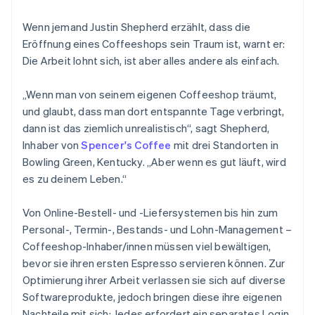
Betrugsprävention
Ecosystem
Atlas
Wenn jemand Justin Shepherd erzählt, dass die
Start-up-Gründung
Partner
Eröffnung eines Coffeeshops sein Traum ist, warnt er:
Stripe App-Marktplatz
Die Arbeit lohnt sich, ist aber alles andere als einfach.
Climate
CO₂-Entnahme
„Wenn man von seinem eigenen Coffeeshop träumt,
und glaubt, dass man dort entspannte Tage verbringt,
dann ist das ziemlich unrealistisch“, sagt Shepherd,
Inhaber von
Spencer's Coffee
mit drei Standorten in
Stripe-Sessions 2026
Bowling Green, Kentucky. „Aber wenn es gut läuft, wird
Erfahren Sie, wie Stripe Lösungen für die Wirtschaft
es zu deinem Leben.“
Jetzt ansehen
Von Online-Bestell- und -Liefersystemen bis hin zum
Personal-, Termin-, Bestands- und Lohn-Management –
Coffeeshop-Inhaber/innen müssen viel bewältigen,
bevor sie ihren ersten Espresso servieren können. Zur
Optimierung ihrer Arbeit verlassen sie sich auf diverse
Softwareprodukte, jedoch bringen diese ihre eigenen
Nachteile mit sich: Jedes erfordert ein separates Login,