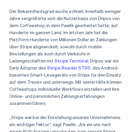
Der Bekanntheitsgrad wuchs schnell. Innerhalb weniger
Jahre vergrößerte sich die Nutzerbasis von Dripos von
dem Coffeeshop, in dem Pawlik gearbeitet hatte, auf
Hunderte im ganzen Land. Im letzten Jahr hat die
Plattform Hunderte von Millionen Dollar an Zahlungen
über Stripe abgewickelt, sowohl durch mobile
Bestellungen als auch durch Verkäufe in
Ladengeschäften mit
Stripe Terminal
. Dripos war ein
Early Adopter des
Stripe Reader S700
, des Android-
basierten Smart-Lesegeräts von Stripe für den Einsatz
auf dem Tresen und unterwegs. Mit seiner Hilfe können
Coffeeshops individuelle Workflows erstellen und ihre
Online- und persönlichen Zahlungserfahrungen
zusammenführen.
„Stripe war bei der Entstehung unseres Unternehmens
Australien
ein wichtiger Faktor“, sagt Pawlik. „Als wir uns nach
English
einem POS-System umschauten, kam gerade Stripe