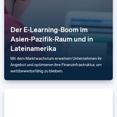
English
Mexiko
Español
English
Neuseeland
Der E-Learning-Boom im
English
Niederlande
Asien-Pazifik-Raum und in
Nederlands
English
Norwegen
Lateinamerika
English
Österreich
Mit dem Marktwachstum erweitern Unternehmen ihr
Deutsch
English
Polen
Angebot und optimieren ihre Finanzinfrastruktur, um
English
wettbewerbsfähig zu bleiben.
Portugal
Português
English
Rumänien
English
Schweden
Svenska
English
Schweiz
Deutsch
Français
Italiano
English
Singapur