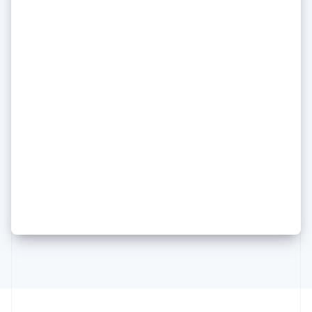
English
简体中文
Slowakei
English
Slowenien
English
Italiano
Sonderverwaltungsregion Hongkong,
Daniela Amodei von Anthropic
China
English
简体中文
schildert, wie sie im KI-
Spanien
Medienrummel einen kühlen
Español
English
Thailand
Kopf (und ihre Prinzipien)
ไทย
English
Tschechische Republik
behält
English
Ungarn
English
Vereinigte Arabische Emirate
English
Vereinigte Staaten
English
Español
简体中文
Vereinigtes Königreich
English