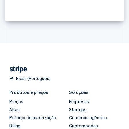
República Tcheca
em meio à febre da IA
English
Romênia
English
Singapura
English
简体中文
Suécia
Svenska
English
Suíça
Deutsch
Français
Italiano
English
Tailândia
ไทย
English
Brasil (Português)
Produtos e preços
Soluções
Preços
Empresas
Atlas
Startups
Reforço de autorização
Comércio agêntico
Billing
Criptomoedas