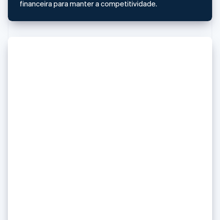
Luxemburgo
financeira para manter a competitividade.
Français
Deutsch
English
Malásia
English
简体中文
Malta
English
México
Español
English
Noruega
English
Nova Zelândia
English
Países Baixos
Nederlands
English
Polônia
English
Portugal
Português
English
Daniela Amodei, da Anthropic,
RAE de Hong Kong, China
conta como mantém sua
English
简体中文
Reino Unido
sanidade (e seus princípios)
English