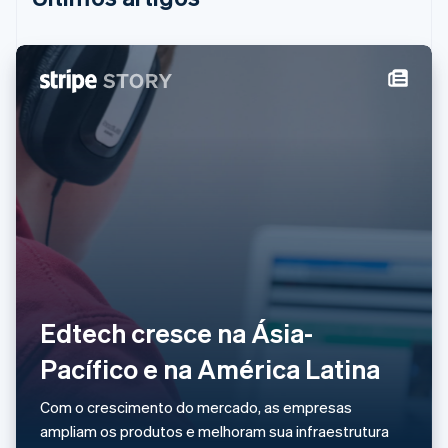
França
Français
English
Gibraltar
English
Grécia
English
Hungria
English
Índia
English
Irlanda
English
Itália
Italiano
English
Japão
日本語
English
Edtech cresce na Ásia-
Letônia
English
Pacífico e na América Latina
Liechtenstein
Deutsch
English
Com o crescimento do mercado, as empresas
Lituânia
ampliam os produtos e melhoram sua infraestrutura
English