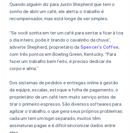
Quando alguém diz para Justin Shepherd que tem o
sonho de abrir um café, ele alerta: o trabalho é
Ecossistema
recompensador, mas está longe de ser simples.
Stripe Sessions 2026
Parceiros
“Se você sonha em ter um café para sentar a ficar à toa
Stripe App Marketplace
Veja como a Stripe está construindo a infraestrutura econô
Assista agora
o dia inteiro, pode ir tirando o cavalinho da chuva”,
adverte Shepherd, proprietário da
Spencer's Coffee
,
com três pontos em Bowling Green, Kentucky. “Para
fazer um trabalho bem feito, é preciso dedicar de
corpo e alma.”
Dos sistemas de pedidos e entregas online à gestão
da equipe, escalas, estoque e folha de pagamento, o
proprietário de um café tem muito serviço antes de
tirar o primeiro espresso. São diversos softwares para
agilizar o trabalho, o que gera seus próprios problemas:
cada um tem um login separado, muitos têm
assinaturas pagas e é difícil sincronizar dados entre
eles.