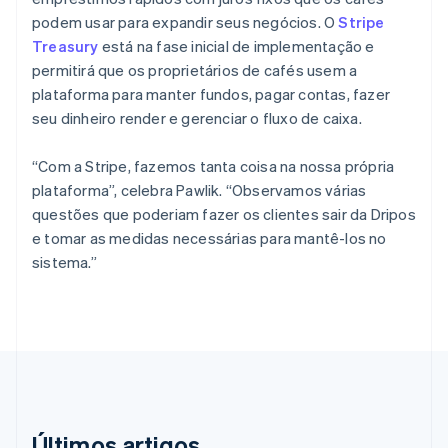
China continental
podem usar para expandir seus negócios. O
Stripe
简体中文
English
Chipre
Treasury
está na fase inicial de implementação e
English
permitirá que os proprietários de cafés usem a
Croácia
plataforma para manter fundos, pagar contas, fazer
English
Italiano
seu dinheiro render e gerenciar o fluxo de caixa.
Dinamarca
English
Emirados Árabes Unidos
“Com a Stripe, fazemos tanta coisa na nossa própria
English
plataforma”, celebra Pawlik. “Observamos várias
Eslováquia
questões que poderiam fazer os clientes sair da Dripos
English
e tomar as medidas necessárias para mantê-los no
Eslovênia
sistema.”
English
Italiano
Espanha
Español
English
Estados Unidos
English
Español
简体中文
Estônia
English
Finlândia
English
Svenska
Últimos artigos