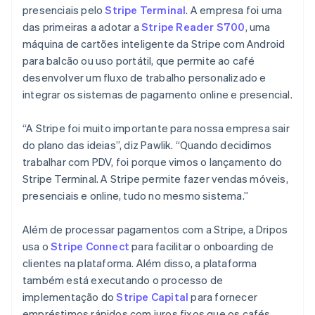
presenciais pelo
Stripe Terminal
. A empresa foi uma
das primeiras a adotar a
Stripe Reader S700
, uma
máquina de cartões inteligente da Stripe com Android
para balcão ou uso portátil, que permite ao café
desenvolver um fluxo de trabalho personalizado e
integrar os sistemas de pagamento online e presencial.
Alemanha
“A Stripe foi muito importante para nossa empresa sair
Deutsch
English
do plano das ideias”, diz Pawlik. “Quando decidimos
Austrália
trabalhar com PDV, foi porque vimos o lançamento do
English
Áustria
Stripe Terminal. A Stripe permite fazer vendas móveis,
Deutsch
English
presenciais e online, tudo no mesmo sistema.”
Bélgica
Nederlands
Français
Deutsch
English
Além de processar pagamentos com a Stripe, a Dripos
Brasil
usa o
Stripe Connect
para facilitar o onboarding de
Português
English
Bulgária
clientes na plataforma. Além disso, a plataforma
English
também está executando o processo de
Canadá
implementação do
Stripe Capital
para fornecer
English
Français
empréstimos rápidos com juros fixos que os cafés