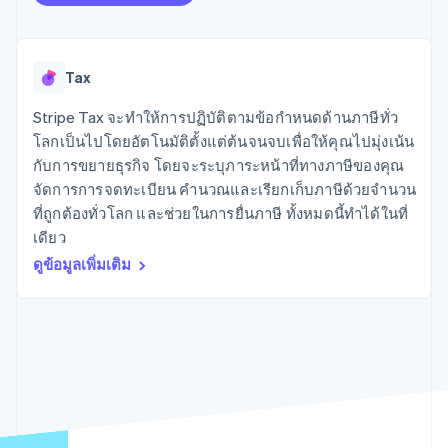
มากกว่า 125
ขายและ VAT
แพลตฟอร์ม
การใช้งาน
รายการ
Authorization
อัตโนมัติ
Revenue
แผนงานผลิตภัณฑ์
SaaS
ออกบัตรที่มีสเตเบิลคอยน์
Boost
Recognition
การประชุมประจำปีแบบ
รองรับอยู่
ยกระดับการ
เซสชัน
จัดเตรียมและจัดการ
Tax
ระบบ
ยอมรับการ
ตำแหน่งงาน
บริการด้วยเอเจนต์
อัตโนมัติ
ชำระเงิน
Link
ห้องข่าว
ตามอุตสาหกรรม
การชำระเงินที่
สำหรับการ
Stripe
Stripe Tax จะทำให้การปฏิบัติตามข้อกำหนดด้านภาษีทั่ว
Stripe Press
Sigma
รวดเร็วขึ้น
ทำบัญชี
โลกเป็นไปโดยอัตโนมัติตั้งแต่ต้นจนจบเพื่อให้คุณไปมุ่งเน้น
รายงานที่
บริษัท AI
กับการขยายธุรกิจ โดยจะระบุภาระหน้าที่ทางภาษีของคุณ
แหล่งข้อมูล
ออกแบบเอง
แวดวงครีเอเตอร์
จัดการการจดทะเบียน คำนวณและเรียกเก็บภาษีด้วยจำนวน
Data
เกม
การติดต่อ
Pipeline
การบริการ การเดินทาง
การเชื่อมต่อการทำงาน
ที่ถูกต้องทั่วโลก และช่วยในการยื่นภาษี ทั้งหมดนี้ทำได้ในที่
การซิงค์
และสันทนาการ
แอป
ติดต่อฝ่ายขาย
เดียว
ข้อมูล
ประกันภัย
ตัวอย่างโค้ด
สมัครเป็นพาร์ทเนอร์
ดูข้อมูลเพิ่มเติม
สื่อและความบันเทิง
บล็อกของนักพัฒนา
องค์กรไม่แสวงผลกำไร
สถานะ API
บริการเฉพาะทาง
ภาครัฐ
เพิ่มเติม
ธุรกิจค้าปลีก
Product roadmap
ดูสิ่งที่กำลังจะมาถึง
Radar
ระบบนิเวศ
การป้องกันการฉ้อโกง
Atlas