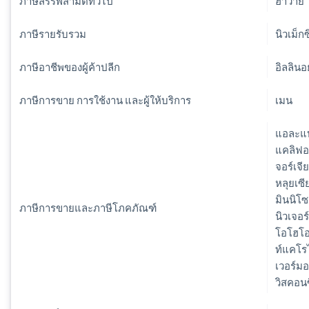
ภาษีสรรพสามิตทั่วไป
ฮาวาย
ภาษีรายรับรวม
นิวเม็ก
ภาษีอาชีพของผู้ค้าปลีก
อิลลินอ
ภาษีการขาย การใช้งาน และผู้ให้บริการ
เมน
แอละแบม
แคลิฟอร
จอร์เจี
หลุยเซี
มินนิโซ
ภาษีการขายและภาษีโภคภัณฑ์
นิวเจอร
โอโฮโอ
ท์แคโรไ
เวอร์มอน
วิสคอนซ