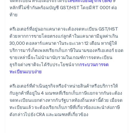
จดทะเบียน ครีเอเตอร์จะได้รับ
เลขทะเบียนธุรกิจ (BN)
9
หลักที่ไม่ซ้ํากันพร้อมบัญชี GST/HST โดยมี RT 0001 ต่อ
ท้าย
ครีเอเตอร์ที่อยู่นอกแคนาดาจะต้องจดทะเบียน GST/HST
ด้วยหากการขายโดยตรงแก่ลูกค้าในแคนาดามีมูลค่าเกิน
30,000 ดอลลาร์แคนาดาในระยะเวลา 12 เดือน หากผู้ให้
บริการมาร์เก็ตเพลสเรียกเก็บภาษีในนามของครีเอเตอร์ ยอด
ขายเหล่านี้จะไม่นำมานับรวมในเกณฑ์การจดทะเบียน
ธุรกิจต่างชาติจะได้รับประโยชน์จาก
กระบวนการจด
ทะเบียนแบบง่าย
ครีเอเตอร์ที่ดําเนินธุรกิจหรือจําหน่ายสินค้าหรือบริการให้
กับลูกค้าที่อยู่ใน 4 มณฑลที่เรียกเก็บภาษีแยกจากกันจะต้อง
จดทะเบียนแยกต่างหากกับรัฐบาลท้องถิ่นเหล่านี้ด้วย เมื่อจด
ทะเบียนแล้ว จะต้องเรียกเก็บภาษีที่เกี่ยวข้องและนําส่งภาษี
ดังกล่าวไปยัง CRA และมณฑลที่เกี่ยวข้อง