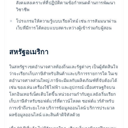
สังคมสงเคราะห์ที่ปฏิบัติตามข้อกําหนดด้านการพัฒนา
วิชาชีพ
โปรแกรมให้ความรู้แบบเรียลไทม์ เช่น การสัมมนาผ่าน
เว็บที่มีการโต้ตอบแบบสดระหว่างผู้เข้าร่วมกับผู้สอน
สหรัฐอเมริกา
ในสหรัฐฯ เขตอํานาจศาลท้องถิ่นและรัฐต่างๆ เป็นผู้ตัดสินใจ
ว่าจะเรียกเก็บภาษีสําหรับสินค้าและบริการรายการใด ในเข
ตอํานาจศาลส่วนใหญ่ ภาษีจะมีผลกับผลิตภัณฑ์ที่จับต้องได้
เช่น ของเล่น เครื่องใช้ไฟฟ้า และอุปกรณ์ เมื่อเศรษฐกิจบน
โลกอินเทอร์เน็ตเติบโตขึ้น หน่วยงานกํากับดูแลยังเริ่มเรียก
เก็บภาษีสําหรับซอฟต์แวร์ที่ดาวน์โหลด ซอฟต์แวร์สำหรับ
การเข้าถึงระยะไกล บริการข้อมูลออนไลน์ บริการประมวล
ผลข้อมูลออนไลน์ และสินค้าดิจิทัลด้วย