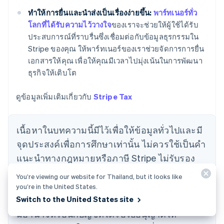
日本語
English
ทำให้การยื่นและนำส่งเป็นเรื่องง่ายขึ้น:
พาร์ทเนอร์ทั่ว
เดนมาร์ก
โลกที่ได้รับความไว้วางใจ
ของเราจะช่วยให้ผู้ใช้ได้รับ
English
ประสบการณ์ที่ราบรื่นซึ่งเชื่อมต่อกับข้อมูลธุรกรรมใน
ไทย
Stripe ของคุณ ให้พาร์ทเนอร์ของเราช่วยจัดการการยื่น
ไทย
English
นอร์เวย์
เอกสารให้คุณ เพื่อให้คุณมีเวลาไปมุ่งเน้นในการพัฒนา
English
ธุรกิจให้เติบโต
นิวซีแลนด์
English
ดูข้อมูลเพิ่มเติมเกี่ยวกับ
Stripe Tax
เนเธอร์แลนด์
Nederlands
English
บราซิล
เนื้อหาในบทความนี้มีไว้เพื่อให้ข้อมูลทั่วไปและมี
Português
English
บัลแกเรีย
จุดประสงค์เพื่อการศึกษาเท่านั้น ไม่ควรใช้เป็นคํา
English
แนะนําทางกฎหมายหรือภาษี Stripe ไม่รับรอง
เบลเยียม
หรือรับประกันความถูกต้อง ความสมบูรณ์ ความ
Nederlands
Français
Deutsch
English
You’re viewing our website for Thailand, but it looks like
โปรตุเกส
เพียงพอ หรือความเป็นปัจจุบันของข้อมูลใน
you’re in the United States.
Português
English
Switch to the United States site
บทความ คุณควรขอคําแนะนําจากทนายความที่
โปแลนด์
มีอํานาจหรือนักบัญชีที่ได้รับใบอนุญาตให้
English
ฝรั่งเศส