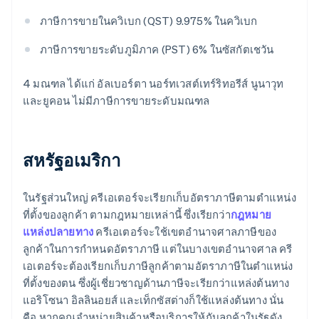
ภาษีการขายในควิเบก (QST) 9.975% ในควิเบก
ภาษีการขายระดับภูมิภาค (PST) 6% ในซัสกัตเชวัน
4 มณฑล ได้แก่ อัลเบอร์ตา นอร์ทเวสต์เทร์ริทอรีส์ นูนาวุท
และยูคอน ไม่มีภาษีการขายระดับมณฑล
สหรัฐอเมริกา
ในรัฐส่วนใหญ่ ครีเอเตอร์จะเรียกเก็บอัตราภาษีตามตําแหน่ง
ที่ตั้งของลูกค้า ตามกฎหมายเหล่านี้ ซึ่งเรียกว่า
กฎหมาย
แหล่งปลายทาง
ครีเอเตอร์จะใช้เขตอํานาจศาลภาษีของ
ลูกค้าในการกําหนดอัตราภาษี แต่ในบางเขตอํานาจศาล ครี
เอเตอร์จะต้องเรียกเก็บภาษีลูกค้าตามอัตราภาษีในตําแหน่ง
ที่ตั้งของตน ซึ่งผู้เชี่ยวชาญด้านภาษีจะเรียกว่าแหล่งต้นทาง
แอริโซนา อิลลินอยส์ และเท็กซัสต่างก็ใช้แหล่งต้นทาง นั่น
คือ หากคุณจําหน่ายสินค้าหรือบริการให้กับลูกค้าในรัฐดัง