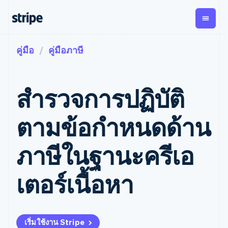
คู่มือ
คู่มือภาษี
ตามขั้น
เอกสารประกอบ
เรียนรู้
การชำระเงิน
รายรับ
การ
แพลตฟอ
จัดการ
และ
องค์กร
Stripe Docs
บล็อก
เงิน
มาร์เก็ต
Payments
Billing
ธุรกิจสตาร์ทอัพ
ข้อมูลอ้างอิงเกี่ยวกับ API
เรื่องราวจากลูกค้า
สํารวจการปฏิบัติ
การชำระเงิน
รายรับตาม
เพลส
ไลบรารีและ SDK
คู่มือ
ออนไลน์
แบบแผนล่วง
Stripe Apps
Global
Payment links
หน้า
Metronome
Payouts
Conne
ตามข้อกําหนดด้าน
การชำร
ตามกรณีใช้งาน
การชำระเงิน
การเรียกเก็บ
เบิกจ่าย
เงินสำห
การสนับสนุน
แบบไม่ต้อง
เงินตามการ
ให้กับ
แพลตฟอ
คู่มือ
การค้าแบบใช้เอเจนต์
ภาษีในฐานะครีเอ
เขียนโค้ด
Checkout
ใช้งาน
การชำระเงิน
บุคคลที่
อีคอมเมิร์ซ
รับการสนับสนุน
UI การชำระ
ตามรอบบิล
สาม
บริการทางการเงินที่ผสาน
รับการชำระเงินออนไลน์
แพ็กเกจการสนับสนุนที่ได้
การจัดการ
เงินสำเร็จรูป
รวมในตัว
ติดตั้งใช้งานการชำระเงิน
รับการจัดการ
เตอร์เนื้อหา
การชำระเงิน
Elements
การทำงานอัตโนมัติด้าน
สำเร็จรูป
บริการเฉพาะทาง
องค์ประกอบ UI
ตามรอบบิล
Invoicing
การเงิน
สร้างแพลตฟอร์มหรือ
ครั้งเดียวหรือ
ที่ยืดหยุ่น
ธุรกิจทั่วโลก
มาร์เก็ตเพลส
ตามแบบแผน
วิธีการชำระ
การชำระเงินในแอป
จัดการการชำระเงินตาม
เงิน
ล่วงหน้า
Tax
มาร์เก็ตเพลส
รอบบิล
เข้าถึงได้
คิดภาษีการ
เริ่มใช้งาน Stripe
บริษัท
การจัดการเงิน
เสนอการเรียกเก็บเงินตาม