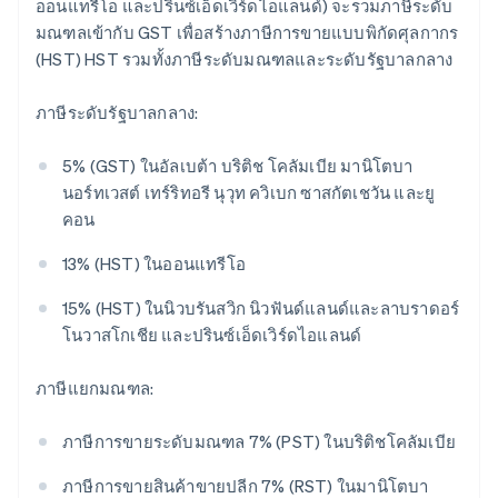
ออนแทรีโอ และปรินซ์เอ็ดเวิร์ดไอแลนด์) จะรวมภาษีระดับ
มณฑลเข้ากับ GST เพื่อสร้างภาษีการขายแบบพิกัดศุลกากร
(HST) HST รวมทั้งภาษีระดับมณฑลและระดับรัฐบาลกลาง
ภาษีระดับรัฐบาลกลาง:
5% (GST) ในอัลเบต้า บริติช โคลัมเบีย มานิโตบา
นอร์ทเวสต์ เทร์ริทอรี นุวุท ควิเบก ซาสกัตเชวัน และยู
คอน
13% (HST) ในออนแทรีโอ
15% (HST) ในนิวบรันสวิก นิวฟันด์แลนด์และลาบราดอร์
โนวาสโกเชีย และปรินซ์เอ็ดเวิร์ดไอแลนด์
ภาษีแยกมณฑล:
ภาษีการขายระดับมณฑล 7% (PST) ในบริติชโคลัมเบีย
ภาษีการขายสินค้าขายปลีก 7% (RST) ในมานิโตบา