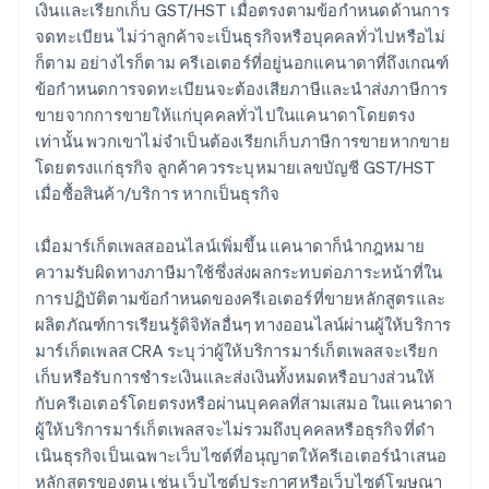
เงินและเรียกเก็บ GST/HST เมื่อตรงตามข้อกําหนดด้านการ
จดทะเบียน ไม่ว่าลูกค้าจะเป็นธุรกิจหรือบุคคลทั่วไปหรือไม่
ก็ตาม อย่างไรก็ตาม ครีเอเตอร์ที่อยู่นอกแคนาดาที่ถึงเกณฑ์
ข้อกําหนดการจดทะเบียนจะต้องเสียภาษีและนําส่งภาษีการ
ขายจากการขายให้แก่บุคคลทั่วไปในแคนาดาโดยตรง
เท่านั้น พวกเขาไม่จําเป็นต้องเรียกเก็บภาษีการขายหากขาย
โดยตรงแก่ธุรกิจ ลูกค้าควรระบุหมายเลขบัญชี GST/HST
เมื่อซื้อสินค้า/บริการ หากเป็นธุรกิจ
เมื่อมาร์เก็ตเพลสออนไลน์เพิ่มขึ้น แคนาดาก็นํากฎหมาย
ความรับผิดทางภาษีมาใช้ซึ่งส่งผลกระทบต่อภาระหน้าที่ใน
การปฏิบัติตามข้อกําหนดของครีเอเตอร์ที่ขายหลักสูตรและ
ผลิตภัณฑ์การเรียนรู้ดิจิทัลอื่นๆ ทางออนไลน์ผ่านผู้ให้บริการ
มาร์เก็ตเพลส CRA ระบุว่าผู้ให้บริการมาร์เก็ตเพลสจะเรียก
เก็บหรือรับการชําระเงินและส่งเงินทั้งหมดหรือบางส่วนให้
กับครีเอเตอร์โดยตรงหรือผ่านบุคคลที่สามเสมอ ในแคนาดา
ผู้ให้บริการมาร์เก็ตเพลสจะไม่รวมถึงบุคคลหรือธุรกิจที่ดํา
เนินธุรกิจเป็นเฉพาะเว็บไซต์ที่อนุญาตให้ครีเอเตอร์นำเสนอ
หลักสูตรของตน เช่น เว็บไซต์ประกาศหรือเว็บไซต์โฆษณา