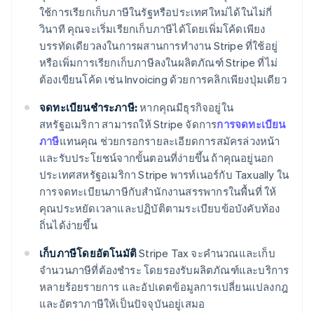
ใช้การเรียกเก็บภาษีในรัฐหรือประเทศใหม่ได้ในไม่กี่
วินาที คุณจะเริ่มเรียกเก็บภาษีได้โดยเพิ่มโค้ดเพียง
บรรทัดเดียวลงในการผสานการทำงาน Stripe ที่ใช้อยู่
หรือเพิ่มการเรียกเก็บภาษีลงในผลิตภัณฑ์ Stripe ที่ไม่
ต้องเขียนโค้ด เช่น Invoicing ด้วยการคลิกเพียงปุ่มเดียว
จดทะเบียนชำระภาษี:
หากคุณมีธุรกิจอยู่ใน
สหรัฐอเมริกา สามารถให้ Stripe จัดการ
การจดทะเบียน
ภาษี
แทนคุณ ช่วยกรอกรายละเอียดการสมัครล่วงหน้า
กรีซ
และรับประโยชน์จากขั้นตอนที่ง่ายขึ้น ถ้าคุณอยู่นอก
English
เขตบริหารพิเศษฮ่องกง ประเทศจีน
ประเทศสหรัฐอเมริกา Stripe พารท์เนอร์กับ Taxually ใน
English
简体中文
การจดทะเบียนภาษีกับสำนักงานสรรพากรในพื้นที่ ให้
แคนาดา
คุณประหยัดเวลาและปฏิบัติตามระเบียบข้อบังคับท้อง
English
Français
ถิ่นได้ง่ายขึ้น
โครเอเชีย
English
Italiano
เก็บภาษีโดยอัตโนมัติ
Stripe Tax จะคำนวณและเก็บ
จีนแผ่นดินใหญ่
จำนวนภาษีที่ต้องชำระ โดยรองรับผลิตภัณฑ์และบริการ
简体中文
English
ไซปรัส
หลายร้อยรายการ และอัปเดตข้อมูลการเปลี่ยนแปลงกฎ
English
และอัตราภาษีให้เป็นปัจจุบันอยู่เสมอ
ญี่ปุ่น