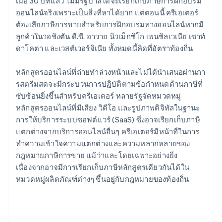
เมื่อ 30 ปีที่แล้ว ไม่มีรัฐบาลใดจะเรียกเก็บภาษีการฝึกอบรม
ออนไลน์จริงเพราะเป็นสิ่งที่หาได้ยาก แต่ตอนนี้ ครีเอเตอร์
ต้องเสียภาษีการขายสําหรับการฝึกอบรมทางออนไลน์หากมี
ลูกค้าในวอชิงตัน ดี.ซี. ฮาวาย นิวเม็กซิโก เพนซิลเวเนีย เซาท์
ดาโคตา และเวสต์เวอร์จิเนีย ทั้งหมดนี้คิดที่อัตราท้องถิ่น
หลักสูตรออนไลน์ที่ถ่ายทําล่วงหน้าและไม่ได้นําเสนอผ่านกา
รสตรีมสดจะมีกระบวนการปฏิบัติตามข้อกําหนดด้านภาษีที่
ซับซ้อนยิ่งขึ้นสําหรับครีเอเตอร์ หลายรัฐจัดหมวดหมู่
หลักสูตรออนไลน์ที่มีเสียง วิดีโอ และรูปภาพดิจิทัลในฐานะ
การให้บริการระบบซอฟต์แวร์ (SaaS) ซึ่งอาจเรียกเก็บภาษี
แตกต่างจากบริการออนไลน์อื่นๆ ครีเอเตอร์มีหน้าที่ในการ
ทำความเข้าใจความแตกต่างและความหลากหลายของ
กฎหมายภาษีการขาย แม้ว่าและโดยเฉพาะอย่างยิ่ง
เนื่องจากอาจมีการเรียกเก็บภาษีหลักสูตรเดียวกันได้ใน
หมวดหมู่ผลิตภัณฑ์ต่างๆ ขึ้นอยู่กับกฎหมายของท้องถิ่น