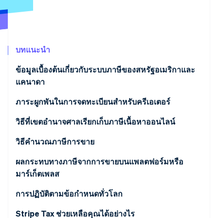
พาร์ทเนอร์
การก่อตั้งบริษัทสตาร์ทอัพ
Stripe App Marketplace
Climate
การขจัดคาร์บอน
บทแนะนำ
ข้อมูลเบื้องต้นเกี่ยวกับระบบภาษีของสหรัฐอเมริกาและ
แคนาดา
Stripe Sessions 2026
ดูว่า Stripe กำลังสร้างโครงสร้างพื้นฐานระบบเศรษฐกิจสำหรับ
แคนาดา
ภาระผูกพันในการจดทะเบียนสําหรับครีเอเตอร์
AI อย่างไร
รับชมเลย
สหรัฐอเมริกา
แคนาดา
วิธีที่เขตอํานาจศาลเรียกเก็บภาษีเนื้อหาออนไลน์
สหรัฐอเมริกา
แคนาดา
วิธีคํานวณภาษีการขาย
สหรัฐอเมริกา
แคนาดา
ผลกระทบทางภาษีจากการขายบนแพลตฟอร์มหรือ
มาร์เก็ตเพลส
สหรัฐอเมริกา
แคนาดา
การปฏิบัติตามข้อกําหนดทั่วโลก
สหรัฐอเมริกา
Stripe Tax ช่วยเหลือคุณได้อย่างไร