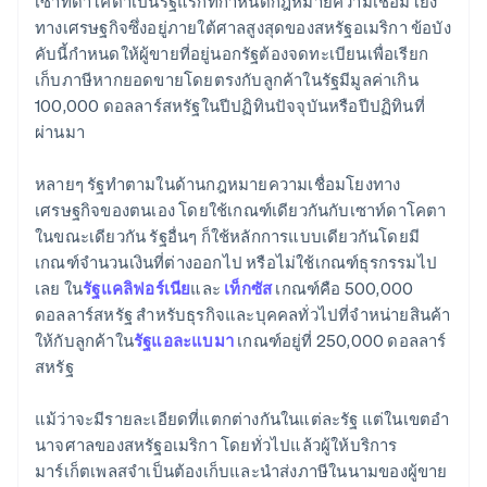
เซาท์ดาโคตาเป็นรัฐแรกที่กําหนดกฎหมายความเชื่อมโยง
ทางเศรษฐกิจซึ่งอยู่ภายใต้ศาลสูงสุดของสหรัฐอเมริกา ข้อบัง
คับนี้กําหนดให้ผู้ขายที่อยู่นอกรัฐต้องจดทะเบียนเพื่อเรียก
เก็บภาษีหากยอดขายโดยตรงกับลูกค้าในรัฐมีมูลค่าเกิน
100,000 ดอลลาร์สหรัฐในปีปฏิทินปัจจุบันหรือปีปฏิทินที่
ผ่านมา
หลายๆ รัฐทำตามในด้านกฎหมายความเชื่อมโยงทาง
เศรษฐกิจของตนเอง โดยใช้เกณฑ์เดียวกันกับเซาท์ดาโคตา
ในขณะเดียวกัน รัฐอื่นๆ ก็ใช้หลักการแบบเดียวกันโดยมี
เกณฑ์จำนวนเงินที่ต่างออกไป หรือไม่ใช้เกณฑ์ธุรกรรมไป
เลย ใน
รัฐแคลิฟอร์เนีย
และ
เท็กซัส
เกณฑ์คือ 500,000
ดอลลาร์สหรัฐ สําหรับธุรกิจและบุคคลทั่วไปที่จําหน่ายสินค้า
ให้กับลูกค้าใน
รัฐแอละแบมา
เกณฑ์อยู่ที่ 250,000 ดอลลาร์
สหรัฐ
แม้ว่าจะมีรายละเอียดที่แตกต่างกันในแต่ละรัฐ แต่ในเขตอํา
นาจศาลของสหรัฐอเมริกา โดยทั่วไปแล้วผู้ให้บริการ
มาร์เก็ตเพลสจําเป็นต้องเก็บและนําส่งภาษีในนามของผู้ขาย