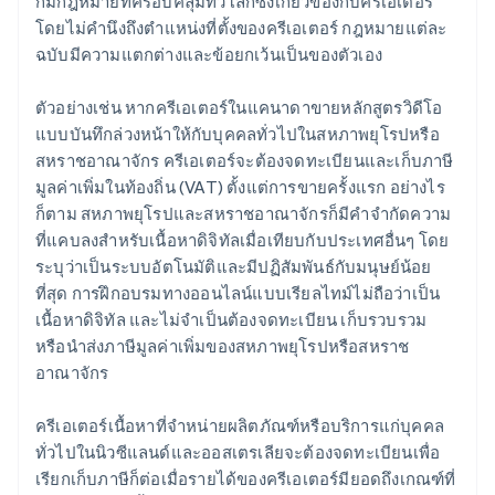
ก็มีกฎหมายที่ครอบคลุมทั่วโลกซึ่งเกี่ยวข้องกับครีเอเตอร์
โดยไม่คํานึงถึงตําแหน่งที่ตั้งของครีเอเตอร์ กฎหมายแต่ละ
ฉบับมีความแตกต่างและข้อยกเว้นเป็นของตัวเอง
ตัวอย่างเช่น หากครีเอเตอร์ในแคนาดาขายหลักสูตรวิดีโอ
แบบบันทึกล่วงหน้าให้กับบุคคลทั่วไปในสหภาพยุโรปหรือ
สหราชอาณาจักร ครีเอเตอร์จะต้องจดทะเบียนและเก็บภาษี
มูลค่าเพิ่มในท้องถิ่น (VAT) ตั้งแต่การขายครั้งแรก อย่างไร
ก็ตาม สหภาพยุโรปและสหราชอาณาจักรก็มีคําจํากัดความ
ที่แคบลงสําหรับเนื้อหาดิจิทัลเมื่อเทียบกับประเทศอื่นๆ โดย
ระบุว่าเป็นระบบอัตโนมัติและมีปฏิสัมพันธ์กับมนุษย์น้อย
ที่สุด การฝึกอบรมทางออนไลน์แบบเรียลไทม์ไม่ถือว่าเป็น
เนื้อหาดิจิทัล และไม่จําเป็นต้องจดทะเบียน เก็บรวบรวม
หรือนําส่งภาษีมูลค่าเพิ่มของสหภาพยุโรปหรือสหราช
อาณาจักร
ครีเอเตอร์เนื้อหาที่จําหน่ายผลิตภัณฑ์หรือบริการแก่บุคคล
ทั่วไปในนิวซีแลนด์และออสเตรเลียจะต้องจดทะเบียนเพื่อ
เรียกเก็บภาษีก็ต่อเมื่อรายได้ของครีเอเตอร์มียอดถึงเกณฑ์ที่