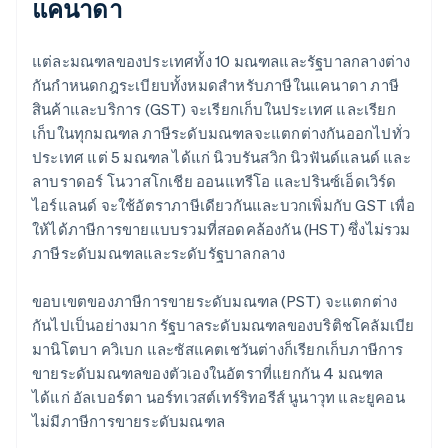
แคนาดา
แต่ละมณฑลของประเทศทั้ง 10 มณฑลและรัฐบาลกลางต่าง
กันกําหนดกฎระเบียบทั้งหมดสําหรับภาษีในแคนาดา ภาษี
สินค้าและบริการ (GST) จะเรียกเก็บในประเทศ และเรียก
เก็บในทุกมณฑล ภาษีระดับมณฑลจะแตกต่างกันออกไปทั่ว
ประเทศ แต่ 5 มณฑล ได้แก่ นิวบรันสวิก นิวฟันด์แลนด์ และ
ลาบราดอร์ โนวาสโกเชีย ออนแทรีโอ และปรินซ์เอ็ดเวิร์ด
ไอร์แลนด์ จะใช้อัตราภาษีเดียวกันและบวกเพิ่มกับ GST เพื่อ
ให้ได้ภาษีการขายแบบรวมที่สอดคล้องกัน (HST) ซึ่งไม่รวม
ภาษีระดับมณฑลและระดับรัฐบาลกลาง
ขอบเขตของภาษีการขายระดับมณฑล (PST) จะแตกต่าง
กันไปเป็นอย่างมาก รัฐบาลระดับมณฑลของบริติชโคลัมเบีย
มานิโตบา ควิเบก และซัสแคตเชวันต่างก็เรียกเก็บภาษีการ
ขายระดับมณฑลของตัวเองในอัตราที่แยกกัน 4 มณฑล
ได้แก่ อัลเบอร์ตา นอร์ทเวสต์เทร์ริทอรีส์ นูนาวุท และยูคอน
ไม่มีภาษีการขายระดับมณฑล