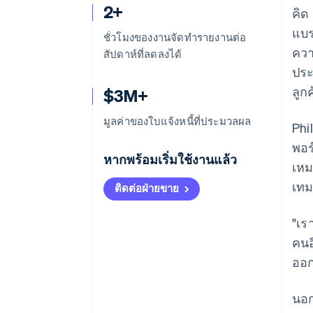
2+
คิด
แบร
ชั่วโมงของงานจัดทำรายงานต่อ
ควา
สัปดาห์ที่ลดลงได้
ประ
ลูก
$3M+
มูลค่าของใบแจ้งหนี้ที่ประมวลผล
Phi
พอร
หากพร้อมเริ่มใช้งานแล้ว
เหม
เทม
ติดต่อฝ่ายขาย
"เร
คนอ
ออก
นอก