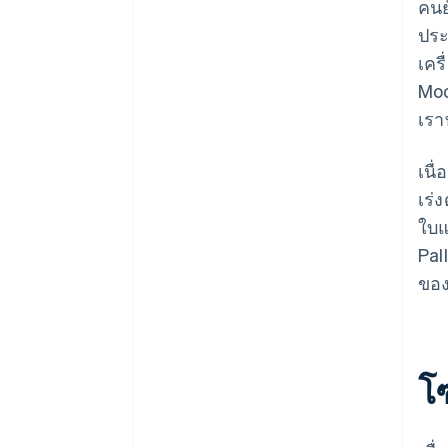
คนย
ประ
เคร
Moo
เรา
เนื
เร่
ใบแ
Pal
ของ
โ