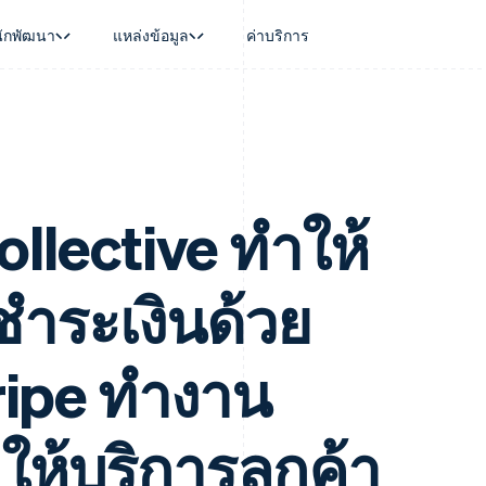
นักพัฒนา
แหล่งข้อมูล
ค่าบริการ
ใช้งาน
นุน
คู่มือ
ตามอุตสาหกรรม
บริษัท
การจัดการเงิน
แพลตฟอร์มและ
บใช้เอเจนต์
นับสนุน
รับการชำระเงินออนไลน์
บริษัท AI
แผนงานผลิตภัณฑ์
Global Payouts
Connect
์ซ
ารสนับสนุนที่ได้รับการจัดการ
ติดตั้งใช้งานการชำระเงินสำเร็จรูป
แวดวงครีเอเตอร์
การประชุมประจำปีแบบเซสชั
วงหน้า
เบิกจ่ายให้กับบุคคลที่สาม
การชำระเงินส
งการเงินที่ผสานรวมในตัว
ฉพาะทาง
สร้างแพลตฟอร์มหรือมาร์เก็ตเพลส
เกม
ตำแหน่งงาน
อัตโนมัติด้านการเงิน
จัดการการชำระเงินตามรอบบิล
การบริการ การเดินทาง และส
ห้องข่าว
ollective ทำให้
การใช้งาน
วโลก
เสนอการเรียกเก็บเงินตามการใช้งาน
Stripe Press
บิล
เงินในแอป
ออกบัตรที่มีสเตเบิลคอยน์รองรับอยู่
ประกันภัย
งินตามรอบ
เพลส
จัดเตรียมและจัดการบริการด้วยเอเจนต์
สื่อและความบันเทิง
ำระเงินด้วย
รเงิน
องค์กรไม่แสวงผลกำไร
ร์ม
บริการเฉพาะทาง
บแผนล่วง
ภาครัฐ
ธุรกิจค้าปลีก
ripe ทำงาน
VAT
on
่อให้บริการลูกค้า
การทำบัญชี