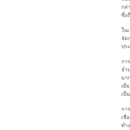
กล่
ซึ่
ในเ
จัด
ประ
การ
จำน
มาก
เยี
เป็น
การ
เชื
ทำง