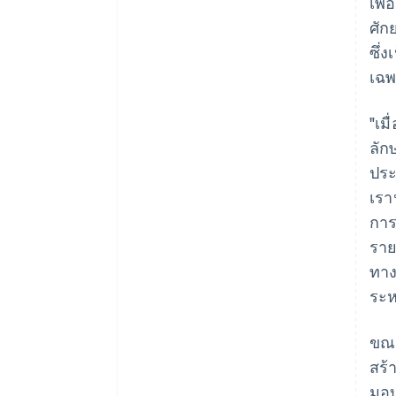
เพื
ศัก
ซึ่
เฉ
"เม
ลัก
ประ
เรา
การ
ราย
ทาง
ระห
ขณะ
สร้
มอบ