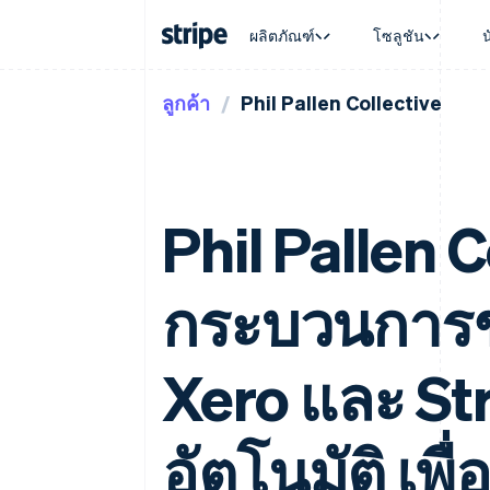
ผลิตภัณฑ์
โซลูชัน
ลูกค้า
Phil Pallen Collective
ตามขั้น
เอกสารประกอบ
เรียนรู้
ตามกรณี
การสนับส
การชำระเงิน
รายรับ
องค์กร
Stripe Docs
บล็อก
การค้าแบ
รับการส
Payments
Billing
ธุรกิจสตาร์ทอัพ
ข้อมูลอ้างอิงเกี่ยวกับ API
เรื่องราวจากลูกค้า
อีคอมเมิร
แพ็กเกจก
การชำระเงินออนไลน์
รายรับตามแบบแผนล่
ไลบรารีและ SDK
คู่มือ
บริการทา
บริการเ
Payment links
Metronome
Stripe Apps
การทำงาน
Phil Pallen C
การชำระเงินแบบไม่ต้องเขียน
การเรียกเก็บเงินตาม
ธุรกิจทั่
โค้ด
การชำระเงินตามรอบ
การชำระ
การจัดการการชำระเ
Checkout
มาร์เก็ต
UI การชำระเงินสำเร็จรูป
บิล
กระบวนการช
การจัดกา
Elements
Invoicing
แพลตฟอ
องค์ประกอบ UI ที่ยืดหยุ่น
ครั้งเดียวหรือตามแบ
SaaS
วิธีการชำระเงิน
หน้า
เข้าถึงได้มากกว่า 125 รายการ
Xero และ St
Tax
Authorization Boost
คิดภาษีการขายและ 
ยกระดับการยอมรับการชำระเงิน
อัตโนมัติ
Link
Revenue Recogniti
อัตโนมัติ เพื
การชำระเงินที่รวดเร็วขึ้น
ระบบอัตโนมัติสำหรับ
Stripe Sigma