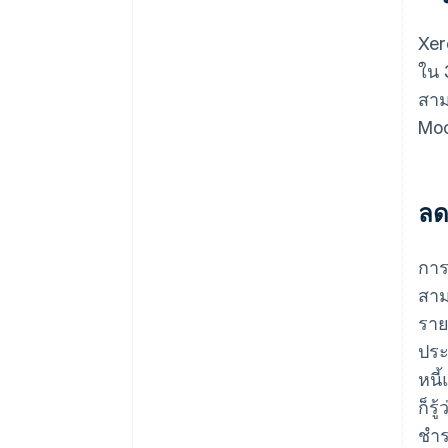
Xer
ใน 
สาม
Moo
ลด
การ
สาม
ราย
ประ
หนี
ก็ร
ชำร