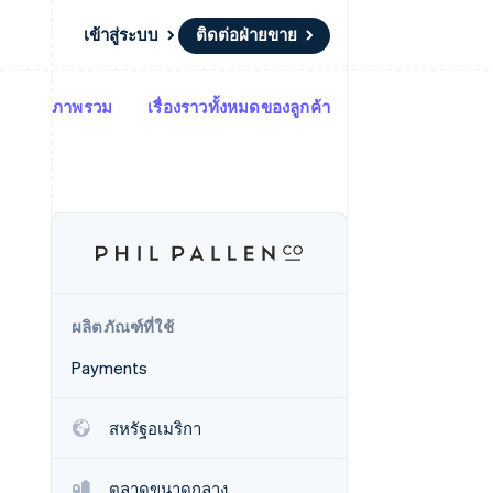
เข้าสู่ระบบ
ติดต่อฝ่ายขาย
ภาพรวม
เรื่องราวทั้งหมดของลูกค้า
แหล่งข้อมูล
ระบบนิเวศ
การติดต่อ
มาร์เก็ตเพลส
เพิ่มเติม
การเชื่อมต่อการทำงานแอป
พาร์ทเนอร์
ติดต่อฝ่ายขาย
Product roadmap
น
ตัวอย่างโค้ด
Stripe App Marketplace
สมัครเป็นพาร์ทเนอร์
ดูสิ่งที่กำลังจะมาถึง
ำหรับแพลตฟอร์ม
บล็อกของนักพัฒนา
ันทนาการ
สถานะ API
Radar
การป้องกันการฉ้อโกง
Atlas
การก่อตั้งบริษัทสตาร์ทอัพ
ผลิตภัณฑ์ที่ใช้
Climate
การขจัดคาร์บอน
Payments
สหรัฐอเมริกา
ตลาดขนาดกลาง