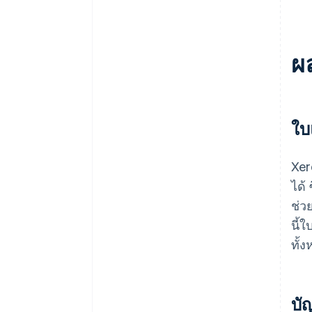
ผล
ใบ
Xer
ได้
ช่ว
นี้
ทั้
บั