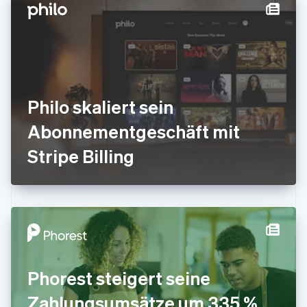
English
Svenska
Frankreich
Français
English
Gibraltar
English
Griechenland
English
Philo skaliert sein
Indien
Abonnementgeschäft mit
English
Irland
Stripe Billing
English
Italien
Italiano
English
Japan
日本語
English
Kanada
English
Français
Kroatien
English
Italiano
Phorest steigert seine
Lettland
English
Zahlungsumsätze um 335 %,
Liechtenstein