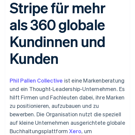
Stripe für mehr
Data Pipeline
Geldmanagement
Marktplatz auf
Zugriff auf mehr als
Datensynchronisierung
Produkt-Roadmap
Plattformen
Grundlagen der
125
Stripe Sessions
SaaS
Abonnementverwaltung
als 360 globale
Terminal
Karriere
Zahlungen vor Ort
Newsroom
So setzen Sie
Authorization
Stripe Press
nutzungsbasierte
Kundinnen und
Boost
Abrechnung um
Nach Branche
Optimierung der
Stablecoin-gestützte
Autorisierungsraten
Karten ausgeben: So
Kunden
Link
KI-Unternehmen
Kontakt
geht´s
Beschleunigter
Creator Economy
Bereitstellung und
Bezahlvorgang
Gaming
Verwaltung von
Sales-Team
Financial
Bewirtung, Reisen und
Diensten mit Agenten
kontaktieren
Connections
Freizeit
Partner werden
Verbundene
Versicherungen
Phil Pallen Collective
ist eine Markenberatung
Medien und
Finanzdaten
und ein Thought-Leadership-Unternehmen. Es
Unterhaltung
Ressourcen
Gemeinnützige
hilft Firmen und Fachleuten dabei, ihre Marken
Organisationen
zu positionieren, aufzubauen und zu
Fachdienstleistungen
App-Integrationen
Mehr
Öffentlicher Sektor
Code-Beispiele
bewerben. Die Organisation nutzt die speziell
Product roadmap
Einzelhandel
Entwickler-Blog
auf kleine Unternehmen ausgerichtete globale
Ausblick
API-Status
Buchhaltungsplattform
Xero
, um
Radar