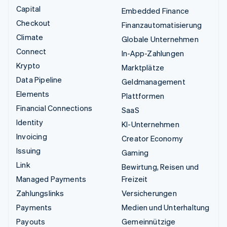
Capital
Embedded Finance
Checkout
Finanzautomatisierung
Climate
Globale Unternehmen
Connect
In-App-Zahlungen
Krypto
Marktplätze
Data Pipeline
Geldmanagement
Elements
Plattformen
Financial Connections
SaaS
Identity
KI-Unternehmen
Invoicing
Creator Economy
Issuing
Gaming
Link
Bewirtung, Reisen und
Managed Payments
Freizeit
Zahlungslinks
Versicherungen
Payments
Medien und Unterhaltung
Payouts
Gemeinnützige