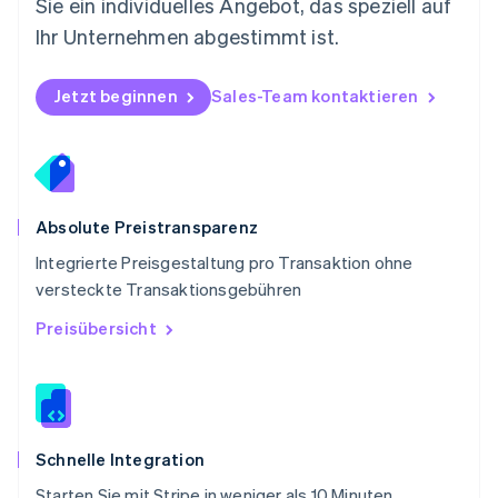
Sie ein individuelles Angebot, das speziell auf
Português
English
Ihr Unternehmen abgestimmt ist.
Rumänien
English
Schweden
Jetzt beginnen
Sales-Team kontaktieren
Svenska
English
Schweiz
Deutsch
Français
Italiano
English
Singapur
English
简体中文
Slowakei
Absolute Preistransparenz
English
Integrierte Preisgestaltung pro Transaktion ohne
Slowenien
versteckte Transaktionsgebühren
English
Italiano
Sonderverwaltungsregion Hongkong,
Preisübersicht
China
English
简体中文
Spanien
Español
English
Thailand
ไทย
English
Schnelle Integration
Tschechische Republik
Starten Sie mit Stripe in weniger als 10 Minuten