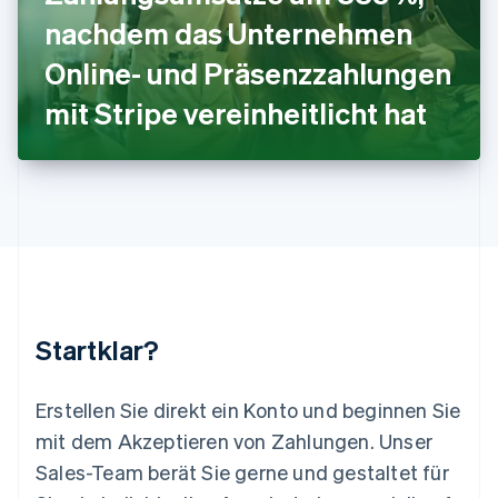
Deutsch
English
nachdem das Unternehmen
Litauen
Online- und Präsenzzahlungen
English
Luxemburg
mit Stripe vereinheitlicht hat
Français
Deutsch
English
Malaysia
English
简体中文
Malta
English
Mexiko
Español
English
Neuseeland
English
Niederlande
Nederlands
English
Startklar?
Norwegen
English
Österreich
Erstellen Sie direkt ein Konto und beginnen Sie
Deutsch
English
mit dem Akzeptieren von Zahlungen. Unser
Polen
Sales-Team berät Sie gerne und gestaltet für
English
Portugal