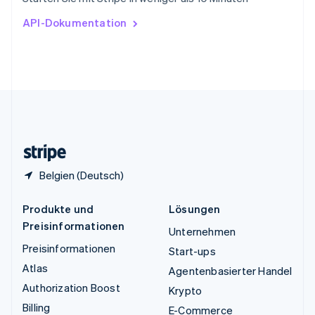
English
Ungarn
API-Dokumentation
English
Vereinigte Arabische Emirate
English
Vereinigte Staaten
English
Español
简体中文
Vereinigtes Königreich
English
Zypern
English
Belgien (Deutsch)
Produkte und
Lösungen
Preisinformationen
Unternehmen
Preisinformationen
Start-ups
Atlas
Agentenbasierter Handel
Authorization Boost
Krypto
Billing
E-Commerce