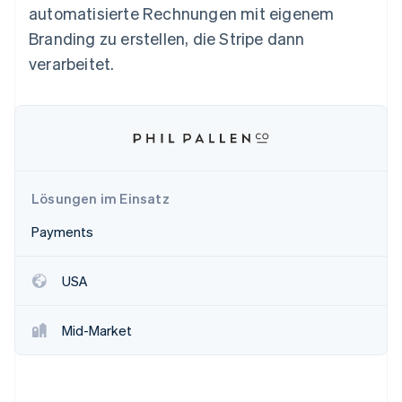
Betrugsprävention
automatisierte Rechnungen mit eigenem
Ecosystem
Atlas
Branding zu erstellen, die Stripe dann
Start-up-Gründung
Partner
verarbeitet.
Stripe App-Marktplatz
Climate
CO₂-Entnahme
Identity
Online-Identitätsprüfung
Lösungen im Einsatz
Payments
Stripe-Sessions 2026
Erfahren Sie, wie Stripe Lösungen für die Wirts
Jetzt ansehen
USA
Mid-Market