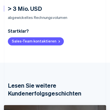
> 3 Mio. USD
abgewickeltes Rechnungsvolumen
Startklar?
Australien
English
Belgien
Sales-Team kontaktieren
Nederlands
Français
Deutsch
English
Brasilien
Português
English
Bulgarien
English
Dänemark
English
Deutschland
Lesen Sie weitere
Deutsch
English
Estland
Kundenerfolgsgeschichten
English
Festlandchina
简体中文
English
Finnland