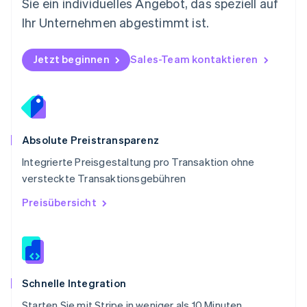
Sie ein individuelles Angebot, das speziell auf
Português
English
Ihr Unternehmen abgestimmt ist.
Rumänien
English
Schweden
Jetzt beginnen
Sales-Team kontaktieren
Svenska
English
Schweiz
Deutsch
Français
Italiano
English
Singapur
English
简体中文
Slowakei
Absolute Preistransparenz
English
Integrierte Preisgestaltung pro Transaktion ohne
Slowenien
versteckte Transaktionsgebühren
English
Italiano
Sonderverwaltungsregion Hongkong,
Preisübersicht
China
English
简体中文
Spanien
Español
English
Thailand
ไทย
English
Schnelle Integration
Tschechische Republik
Starten Sie mit Stripe in weniger als 10 Minuten