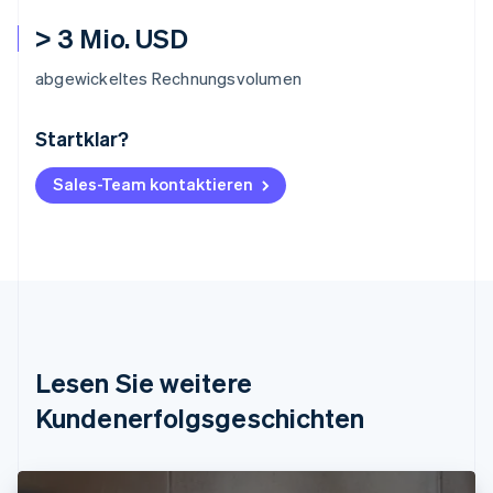
> 3 Mio. USD
abgewickeltes Rechnungsvolumen
Startklar?
Australien
English
Belgien
Sales-Team kontaktieren
Nederlands
Français
Deutsch
English
Brasilien
Português
English
Bulgarien
English
Dänemark
English
Deutschland
Lesen Sie weitere
Deutsch
English
Estland
Kundenerfolgsgeschichten
English
Festlandchina
简体中文
English
Finnland