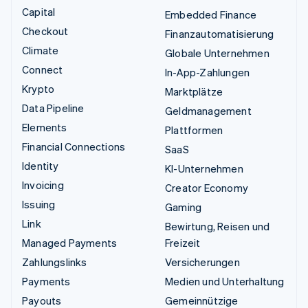
Capital
Embedded Finance
Checkout
Finanzautomatisierung
Climate
Globale Unternehmen
Connect
In-App-Zahlungen
Krypto
Marktplätze
Data Pipeline
Geldmanagement
Elements
Plattformen
Financial Connections
SaaS
Identity
KI-Unternehmen
Invoicing
Creator Economy
Issuing
Gaming
Link
Bewirtung, Reisen und
Managed Payments
Freizeit
Zahlungslinks
Versicherungen
Payments
Medien und Unterhaltung
Payouts
Gemeinnützige