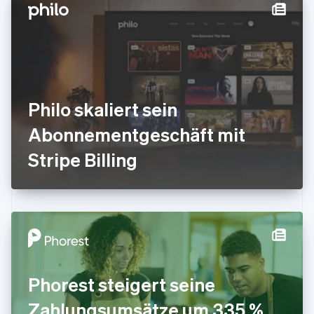
English
Svenska
Frankreich
Français
English
Gibraltar
English
Griechenland
English
Philo skaliert sein
Indien
Abonnementgeschäft mit
English
Irland
Stripe Billing
English
Italien
Italiano
English
Japan
日本語
English
Kanada
English
Français
Kroatien
English
Italiano
Phorest steigert seine
Lettland
English
Zahlungsumsätze um 335 %,
Liechtenstein