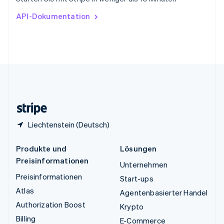
English
Ungarn
API-Dokumentation
English
Vereinigte Arabische Emirate
English
Vereinigte Staaten
English
Español
简体中文
Vereinigtes Königreich
English
Zypern
English
Liechtenstein (Deutsch)
Produkte und
Lösungen
Preisinformationen
Unternehmen
Preisinformationen
Start-ups
Atlas
Agentenbasierter Handel
Authorization Boost
Krypto
Billing
E-Commerce