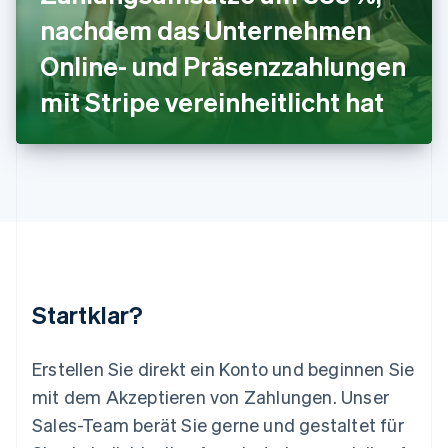
Deutsch
English
nachdem das Unternehmen
Litauen
Online- und Präsenzzahlungen
English
Luxemburg
mit Stripe vereinheitlicht hat
Français
Deutsch
English
Malaysia
English
简体中文
Malta
English
Mexiko
Español
English
Neuseeland
English
Niederlande
Nederlands
English
Startklar?
Norwegen
English
Österreich
Erstellen Sie direkt ein Konto und beginnen Sie
Deutsch
English
mit dem Akzeptieren von Zahlungen. Unser
Polen
Sales-Team berät Sie gerne und gestaltet für
English
Portugal