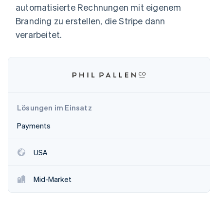
Betrugsprävention
automatisierte Rechnungen mit eigenem
Ecosystem
Atlas
Branding zu erstellen, die Stripe dann
Start-up-Gründung
Partner
verarbeitet.
Stripe App-Marktplatz
Climate
CO₂-Entnahme
Stripe-Sessions 2026
Lösungen im Einsatz
Erfahren Sie, wie Stripe Lösungen für die Wirtschaft
Payments
Jetzt ansehen
USA
Mid-Market