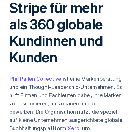
Stripe für mehr
Data Pipeline
Geldmanagement
Marktplatz auf
Zugriff auf mehr als
Datensynchronisierung
Produkt-Roadmap
Plattformen
Grundlagen der
125
Stripe Sessions
SaaS
Abonnementverwaltung
als 360 globale
Terminal
Karriere
Zahlungen vor Ort
Newsroom
So setzen Sie
Authorization
Stripe Press
nutzungsbasierte
Kundinnen und
Boost
Abrechnung um
Nach Branche
Optimierung der
Stablecoin-gestützte
Autorisierungsraten
Karten ausgeben: So
Kunden
Link
KI-Unternehmen
Kontakt
geht´s
Beschleunigter
Creator Economy
Bereitstellung und
Bezahlvorgang
Gaming
Verwaltung von
Sales-Team
Financial
Bewirtung, Reisen und
Diensten mit Agenten
kontaktieren
Connections
Freizeit
Partner werden
Verbundene
Versicherungen
Phil Pallen Collective
ist eine Markenberatung
Medien und
Finanzdaten
und ein Thought-Leadership-Unternehmen. Es
Unterhaltung
Ressourcen
Gemeinnützige
hilft Firmen und Fachleuten dabei, ihre Marken
Organisationen
zu positionieren, aufzubauen und zu
Fachdienstleistungen
App-Integrationen
Mehr
Öffentlicher Sektor
Code-Beispiele
bewerben. Die Organisation nutzt die speziell
Product roadmap
Einzelhandel
Entwickler-Blog
auf kleine Unternehmen ausgerichtete globale
Ausblick
API-Status
Buchhaltungsplattform
Xero
, um
Radar