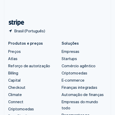
Suíça
Deutsch
Français
Italiano
English
Tailândia
ไทย
English
Brasil (Português)
Produtos e preços
Soluções
Preços
Empresas
Atlas
Startups
Reforço de autorização
Comércio agêntico
Billing
Criptomoedas
Capital
E-commerce
Checkout
Finanças integradas
Climate
Automação de finanças
Connect
Empresas do mundo
todo
Criptomoedas