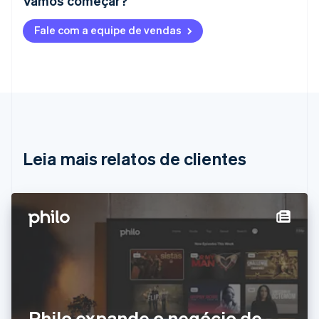
Vamos começar?
Alemanha
Fale com a equipe de vendas
Deutsch
English
Austrália
English
Áustria
Deutsch
English
Bélgica
Nederlands
Français
Deutsch
English
Brasil
Português
English
Leia mais relatos de clientes
Bulgária
English
Canadá
English
Français
China continental
简体中文
English
Chipre
English
Croácia
English
Italiano
Dinamarca
Philo expande o negócio de
English