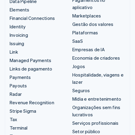
Pagamentos no
Data Pipeline
aplicativo
Elements
Marketplaces
Financial Connections
Gestão dos valores
Identity
Plataformas
Invoicing
SaaS
Issuing
Empresas de IA
Link
Economia de criadores
Managed Payments
Jogos
Links de pagamento
Hospitalidade, viagens e
Payments
lazer
Payouts
Seguros
Radar
Mídia e entretenimento
Revenue Recognition
Organizações sem fins
Stripe Sigma
lucrativos
Tax
Serviços profissionais
Terminal
Setor público