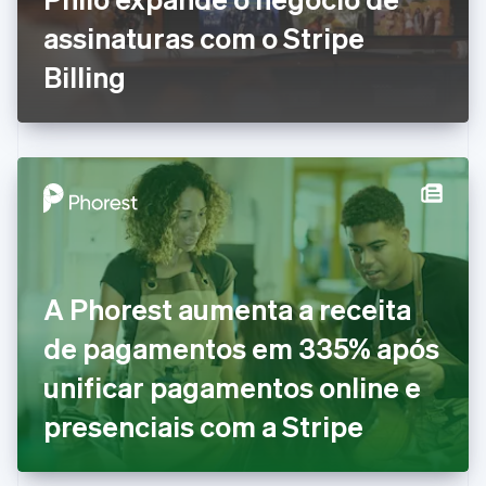
Emirados Árabes Unidos
assinaturas com o Stripe
English
Eslováquia
Billing
English
Eslovênia
English
Italiano
Espanha
Español
English
Estados Unidos
English
Español
简体中文
Estônia
English
Finlândia
A Phorest aumenta a receita
English
Svenska
França
de pagamentos em 335% após
Français
English
Gibraltar
unificar pagamentos online e
English
Grécia
presenciais com a Stripe
English
Hungria
English