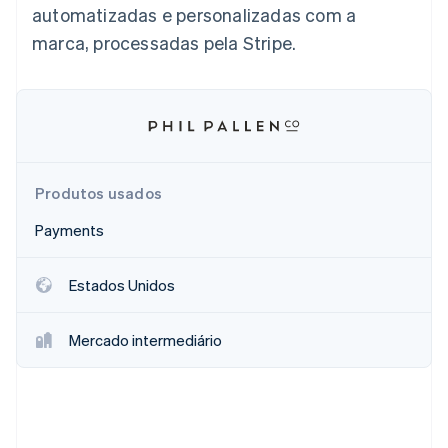
automatizadas e personalizadas com a
marca, processadas pela Stripe.
Ecossistema
Stripe Sessions 2026
Parceiros
Stripe App Marketplace
Veja como a Stripe está construindo a infraestrutura econô
Assista agora
Produtos usados
Payments
Estados Unidos
Mercado intermediário