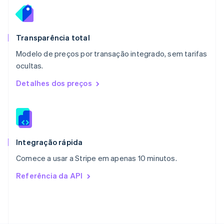
Noruega
English
Nova Zelândia
English
Transparência total
Países Baixos
Modelo de preços por transação integrado, sem tarifas
Nederlands
English
ocultas.
Polônia
English
Detalhes dos preços
Portugal
Português
English
RAE de Hong Kong, China
English
简体中文
Reino Unido
English
Integração rápida
República Tcheca
Comece a usar a Stripe em apenas 10 minutos.
English
Romênia
Referência da API
English
Singapura
English
简体中文
Suécia
Svenska
English