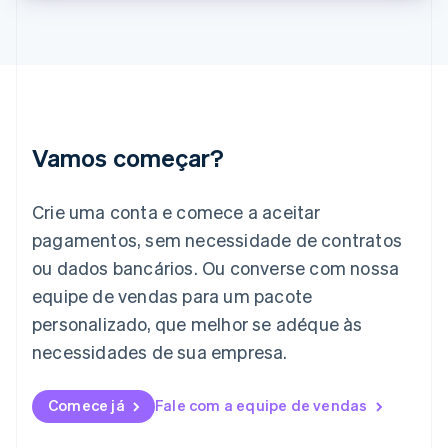
Índia
English
Irlanda
English
Itália
Italiano
English
Japão
Vamos começar?
日本語
English
Letônia
English
Crie uma conta e comece a aceitar
Liechtenstein
pagamentos, sem necessidade de contratos
Deutsch
English
Lituânia
ou dados bancários. Ou converse com nossa
English
equipe de vendas para um pacote
Luxemburgo
personalizado, que melhor se adéque às
Français
Deutsch
English
Malásia
necessidades de sua empresa.
English
简体中文
Malta
English
Comece já
Fale com a equipe de vendas
México
Español
English