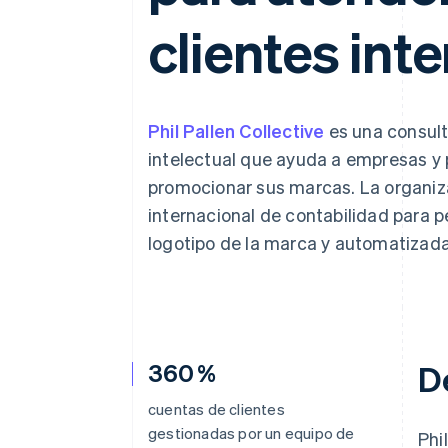
Authorization Boost
Data Pipeline
Optimizaciones de aceptación
Sincronización de d
clientes int
Link
Proceso de compra acelerado
Financial Connections
Datos de ctas. financieras
vinculadas
Phil Pallen Collective
es una consult
intelectual que ayuda a empresas y p
promocionar sus marcas. La organiza
internacional de contabilidad para 
logotipo de la marca y automatizada
360 %
D
cuentas de clientes
gestionadas por un equipo de
Phi