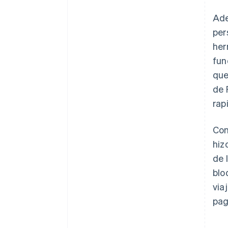
Ade
per
her
fun
que
de 
rap
Con
hiz
de 
blo
via
pag