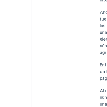
Aho
fue
las
una
ele
aña
agr
Ent
de 
pag
Al 
núm
una