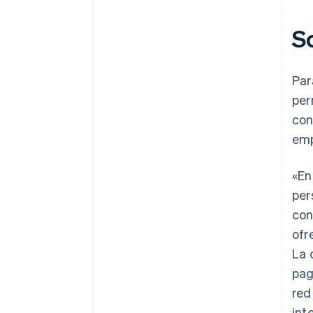
S
Par
per
con
emp
«En
per
con
ofr
La 
pag
red
int