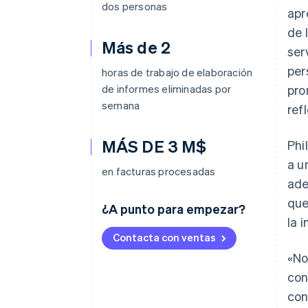
dos personas
apr
de 
Más de 2
ser
per
horas de trabajo de elaboración
de informes eliminadas por
pro
semana
ref
MÁS DE 3 M$
Phi
a u
en facturas procesadas
ade
que
¿A punto para empezar?
la 
Contacta con ventas
«No
con
con