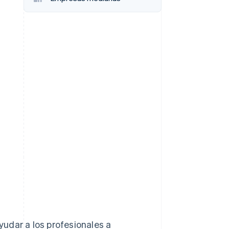
Stripe Sessions 2026
Descubre cómo Stripe
está construyendo la
infraestructura
económica para la IA.
Ver ahora
ayudar a los profesionales a