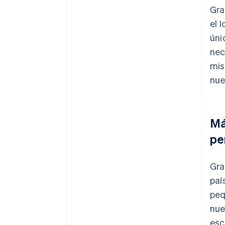
Gra
el 
úni
nec
mis
nue
Má
pe
Gra
paí
peq
nue
esc