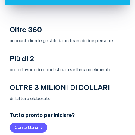
Oltre 360
account cliente gestiti da un team di due persone
Più di 2
ore di lavoro di reportistica a settimana eliminate
OLTRE 3 MILIONI DI DOLLARI
di fatture elaborate
Australia
Tutto pronto per iniziare?
English
Austria
Contattaci
Deutsch
English