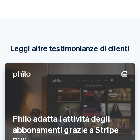
Belgio
Nederlands
Français
Deutsch
English
Brasile
Português
English
Bulgaria
English
Canada
English
Français
Leggi altre testimonianze di clienti
Cina continentale
简体中文
English
Cipro
English
Croazia
English
Italiano
Danimarca
English
Emirati Arabi Uniti
English
Estonia
Philo adatta l'attività degli
English
abbonamenti grazie a Stripe
Finlandia
English
Svenska