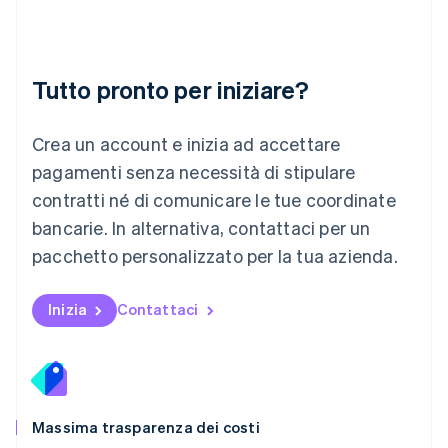
Lussemburgo
Français
Deutsch
English
Malaysia
English
简体中文
Tutto pronto per iniziare?
Malta
English
Messico
Crea un account e inizia ad accettare
Español
English
Norvegia
pagamenti senza necessità di stipulare
English
contratti né di comunicare le tue coordinate
Nuova Zelanda
bancarie. In alternativa, contattaci per un
English
Paesi Bassi
pacchetto personalizzato per la tua azienda.
Nederlands
English
Polonia
English
Inizia
Contattaci
Portogallo
Português
English
RAS di Hong Kong, Cina
English
简体中文
Regno Unito
English
Massima trasparenza dei costi
Repubblica Ceca