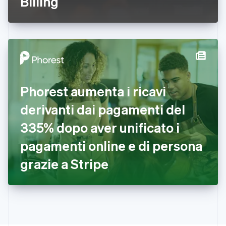
Billing
Francia
Français
English
Germania
Deutsch
English
Giappone
日本語
English
Gibilterra
English
Grecia
Phorest aumenta i ricavi
English
India
derivanti dai pagamenti del
English
Irlanda
335% dopo aver unificato i
English
pagamenti online e di persona
Italia
Italiano
English
grazie a Stripe
Lettonia
English
Liechtenstein
Deutsch
English
Lituania
English