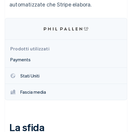
automatizzate che Stripe elabora.
Scopri cosa ti aspetta
Radar
Ecosistema
Prevenzione delle frodi
Partner
Atlas
Stripe App Marketplace
Costituzione di start-up
Climate
Rimozione del carbonio
Prodotti utilizzati
Identity
Payments
Verifica online dell'identità
Stati Uniti
Fascia media
Stripe Sessions 2026
Scopri come Stripe sta costruendo l'infrastruttura economi
Guarda ora
La sfida