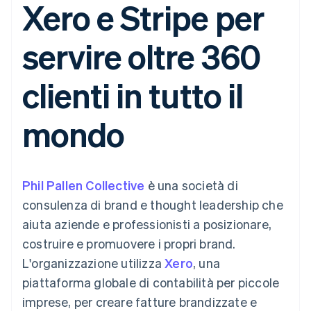
Xero e Stripe per
utente
Automazione
Gestione del denaro
Gestire gli
flessibile
Metodi di
della contabilità
Roadmap del prodotto
Piattaforme
abbonamenti
pagamento
Stripe Sigma
Conferenza annuale
SaaS
Offrire addebiti in base
servire oltre 360
Accesso a
Report
Sessions
all'utilizzo
oltre 125
personalizzati
Lavora con noi
Emettere carte
Terminal
Data Pipeline
Sala stampa
garantite da stablecoin
clienti in tutto il
Pagamenti di
Sincronizzazione
Stripe Press
Per settore
persona
dei dati
Esegui il provisioning e
Authorization
gestisci i servizi con gli
mondo
Boost
Aziende di IA
agenti
Accettazione
Creator economy
Recapiti
ottimizzata
Gaming
Link
Ospitalità, viaggi e
Contattaci
Pagamento
tempo libero
Diventa nostro partner
Risorse
Assicurazione
Phil Pallen Collective
accelerato
è una società di
Media e
Financial
consulenza di brand e thought leadership che
intrattenimento
Integrazioni app
Connections
Organizzazioni non
Esempi di codice
Conti finanziari
aiuta aziende e professionisti a posizionare,
profit
Blog per sviluppatori
collegati
costruire e promuovere i propri brand.
Servizi professionali
Stato dell'API
Pubblica
L'organizzazione utilizza
Xero
, una
amministrazione
piattaforma globale di contabilità per piccole
Commercio al dettaglio
Altro
imprese, per creare fatture brandizzate e
Product roadmap