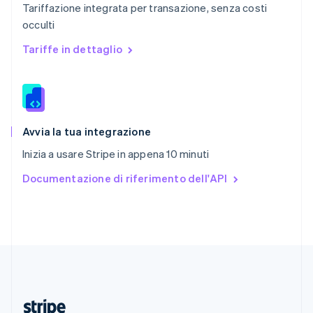
Tariffazione integrata per transazione, senza costi
English
occulti
Romania
English
Tariffe in dettaglio
Singapore
English
简体中文
Slovacchia
English
Slovenia
English
Italiano
Avvia la tua integrazione
Spagna
Inizia a usare Stripe in appena 10 minuti
Español
English
Stati Uniti
Documentazione di riferimento dell'API
English
Español
简体中文
Svezia
Svenska
English
Svizzera
Deutsch
Français
Italiano
English
Thailandia
ไทย
English
Ungheria
English