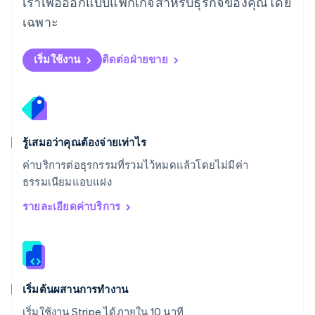
เราเพื่อออกแบบแพ็กเกจสำหรับธุรกิจของคุณโดย
สโลวาเกีย
เฉพาะ
English
สโลวีเนีย
English
Italiano
เริ่มใช้งาน
ติดต่อฝ่ายขาย
สวิตเซอร์แลนด์
Deutsch
Français
Italiano
English
สวีเดน
Svenska
English
สหรัฐอเมริกา
English
Español
简体中文
รู้เสมอว่าคุณต้องจ่ายเท่าไร
สหรัฐอาหรับเอมิเรตส์
ค่าบริการต่อธุรกรรมที่รวมไว้หมดแล้วโดยไม่มีค่า
English
ธรรมเนียมแอบแฝง
สหราชอาณาจักร
English
รายละเอียดค่าบริการ
สาธารณรัฐเช็ก
English
สิงคโปร์
English
简体中文
ออสเตรเลีย
English
เริ่มต้นผสานการทำงาน
ออสเตรีย
เริ่มใช้งาน Stripe ได้ภายใน 10 นาที
Deutsch
English