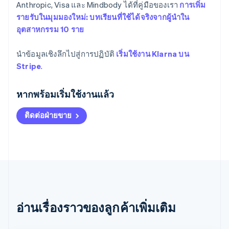
Anthropic, Visa และ Mindbody ได้ที่คู่มือของเรา
การเพิ่ม
รายรับในมุมมองใหม่: บทเรียนที่ใช้ได้จริงจากผู้นำใน
อุตสาหกรรม 10 ราย
นำข้อมูลเชิงลึกไปสู่การปฏิบัติ
เริ่มใช้งาน Klarna บน
Stripe
.
กรีซ
English
หากพร้อมเริ่มใช้งานแล้ว
เขตบริหารพิเศษฮ่องกง ประเทศจีน
English
简体中文
ติดต่อฝ่ายขาย
แคนาดา
English
Français
โครเอเชีย
English
Italiano
จีนแผ่นดินใหญ่
简体中文
English
ไซปรัส
English
ญี่ปุ่น
อ่านเรื่องราวของลูกค้าเพิ่มเติม
日本語
English
เดนมาร์ก
English