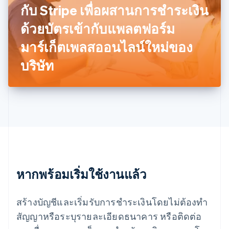
กับ Stripe เพื่อผสานการชำระเงิน
มอลตา
English
ด้วยบัตรเข้ากับแพลตฟอร์ม
มาเลเซีย
English
简体中文
มาร์เก็ตเพลสออนไลน์ใหม่ของ
เม็กซิโก
บริษัท
Español
English
ยิบรอลตาร์
English
เยอรมนี
Deutsch
English
โรมาเนีย
English
ลักเซมเบิร์ก
Français
Deutsch
English
ลัตเวีย
English
หากพร้อมเริ่มใช้งานแล้ว
ลิกเตนสไตน์
Deutsch
English
ลิทัวเนีย
สร้างบัญชีและเริ่มรับการชำระเงินโดยไม่ต้องทำ
English
สัญญาหรือระบุรายละเอียดธนาคาร หรือติดต่อ
สเปน
Español
English