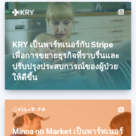
ไทย
ไทย
English
นอร์เวย์
English
นิวซีแลนด์
English
KRY เป็นพาร์ทเนอร์กับ Stripe
เนเธอร์แลนด์
Nederlands
English
เพื่อการขยายธุรกิจที่ราบรื่นและ
บราซิล
Português
English
ปรับปรุงประสบการณ์ของผู้ป่วย
บัลแกเรีย
ให้ดีขึ้น
English
เบลเยียม
Nederlands
Français
Deutsch
English
โปรตุเกส
Português
English
โปแลนด์
English
ฝรั่งเศส
Français
English
Minna no Market เป็นพาร์ทเนอร์
ฟินแลนด์
English
Svenska