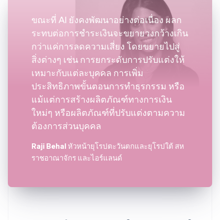
ขณะที่ AI ยังคงพัฒนาอย่างต่อเนื่อง ผลก
ระทบต่อการชำระเงินจะขยายวงกว้างเกิน
กว่าแค่การลดความเสี่ยง โดยขยายไปสู่
สิ่งต่างๆ เช่น การยกระดับการปรับแต่งให้
เหมาะกับแต่ละบุคคล การเพิ่ม
ประสิทธิภาพขั้นตอนการทำธุรกรรม หรือ
แม้แต่การสร้างผลิตภัณฑ์ทางการเงิน
ใหม่ๆ หรือผลิตภัณฑ์ที่ปรับแต่งตามความ
ต้องการส่วนบุคคล
Raji Behal
หัวหน้ายุโรปตะวันตกและยุโรปใต้ สห
ราชอาณาจักร และไอร์แลนด์