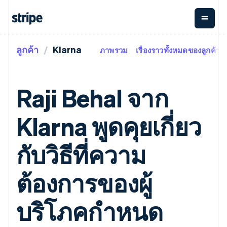
ลูกค้า
Klarna
ภาพรวม
เรื่องราวทั้งหมดของลูกค้า
ตามขั้น
เอกสารประกอบ
เรียนรู้
การชำระเงิน
รายรับ
การ
แพลตฟอ
จัดการ
และ
องค์กร
Stripe Docs
บล็อก
เงิน
มาร์เก็ต
Payments
Billing
ธุรกิจสตาร์ทอัพ
ข้อมูลอ้างอิงเกี่ยวกับ API
เรื่องราวจากลูกค้า
Raji Behal จาก
การชำระเงิน
รายรับตาม
เพลส
ไลบรารีและ SDK
คู่มือ
ออนไลน์
แบบแผนล่วง
Stripe Apps
Global
Payment links
หน้า
Metronome
Payouts
Conne
Klarna พูดคุยเกี่ยว
การชำร
ตามกรณีใช้งาน
การชำระเงิน
การเรียกเก็บ
เบิกจ่าย
เงินสำห
การสนับสนุน
แบบไม่ต้อง
เงินตามการ
ให้กับ
แพลตฟอ
คู่มือ
การค้าแบบใช้เอเจนต์
กับวิธีที่ความ
เขียนโค้ด
Checkout
ใช้งาน
การชำระเงิน
บุคคลที่
อีคอมเมิร์ซ
รับการสนับสนุน
UI การชำระ
ตามรอบบิล
สาม
บริการทางการเงินที่ผสาน
รับการชำระเงินออนไลน์
แพ็กเกจการสนับสนุนที่ได้
การจัดการ
เงินสำเร็จรูป
รวมในตัว
ติดตั้งใช้งานการชำระเงิน
รับการจัดการ
ต้องการของผู้
การชำระเงิน
Elements
การทำงานอัตโนมัติด้าน
สำเร็จรูป
บริการเฉพาะทาง
องค์ประกอบ UI
ตามรอบบิล
Invoicing
การเงิน
สร้างแพลตฟอร์มหรือ
ครั้งเดียวหรือ
ที่ยืดหยุ่น
ธุรกิจทั่วโลก
มาร์เก็ตเพลส
บริโภคกำหนด
ตามแบบแผน
วิธีการชำระ
การชำระเงินในแอป
จัดการการชำระเงินตาม
เงิน
ล่วงหน้า
Tax
มาร์เก็ตเพลส
รอบบิล
เข้าถึงได้
คิดภาษีการ
บริษัท
การจัดการเงิน
เสนอการเรียกเก็บเงินตาม