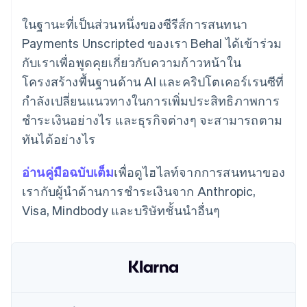
พาร์ทเนอร์
การก่อตั้งบริษัทสตาร์ทอัพ
Stripe App Marketplace
ในฐานะที่เป็นส่วนหนึ่งของซีรีส์การสนทนา
Climate
Payments Unscripted ของเรา Behal ได้เข้าร่วม
การขจัดคาร์บอน
กับเราเพื่อพูดคุยเกี่ยวกับความก้าวหน้าใน
โครงสร้างพื้นฐานด้าน AI และคริปโตเคอร์เรนซีที่
กำลังเปลี่ยนแนวทางในการเพิ่มประสิทธิภาพการ
ชำระเงินอย่างไร และธุรกิจต่างๆ จะสามารถตาม
Stripe Sessions 2026
ทันได้อย่างไร
ดูว่า Stripe กำลังสร้างโครงสร้างพื้นฐานระบบเศรษฐกิจสำหรับ
AI อย่างไร
รับชมเลย
อ่านคู่มือฉบับเต็ม
เพื่อดูไฮไลท์จากการสนทนาของ
เรากับผู้นำด้านการชำระเงินจาก Anthropic,
Visa, Mindbody และบริษัทชั้นนำอื่นๆ