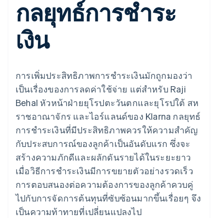
กลยุทธ์การชำระ
มากกว่า 125
ขายและ VAT
แพลตฟอร์ม
การใช้งาน
รายการ
Authorization
อัตโนมัติ
Revenue
แผนงานผลิตภัณฑ์
SaaS
ออกบัตรที่มีสเตเบิลคอยน์
Boost
Recognition
การประชุมประจำปีแบบ
รองรับอยู่
เงิน
ยกระดับการ
เซสชัน
จัดเตรียมและจัดการ
ระบบ
ยอมรับการ
ตำแหน่งงาน
บริการด้วยเอเจนต์
อัตโนมัติ
ชำระเงิน
Link
ห้องข่าว
ตามอุตสาหกรรม
การชำระเงินที่
สำหรับการ
Stripe
Stripe Press
Sigma
รวดเร็วขึ้น
ทำบัญชี
รายงานที่
การเพิ่มประสิทธิภาพการชำระเงินมักถูกมองว่า
บริษัท AI
แหล่งข้อมูล
ออกแบบเอง
แวดวงครีเอเตอร์
เป็นเรื่องของการลดค่าใช้จ่าย แต่สำหรับ Raji
Data
เกม
การติดต่อ
Pipeline
Behal หัวหน้าฝ่ายยุโรปตะวันตกและยุโรปใต้ สห
การบริการ การเดินทาง
การเชื่อมต่อการทำงาน
การซิงค์
และสันทนาการ
แอป
ติดต่อฝ่ายขาย
ราชอาณาจักร และไอร์แลนด์ของ Klarna กลยุทธ์
ข้อมูล
ประกันภัย
ตัวอย่างโค้ด
สมัครเป็นพาร์ทเนอร์
สื่อและความบันเทิง
บล็อกของนักพัฒนา
การชำระเงินที่มีประสิทธิภาพควรให้ความสำคัญ
องค์กรไม่แสวงผลกำไร
สถานะ API
กับประสบการณ์ของลูกค้าเป็นอันดับแรก ซึ่งจะ
บริการเฉพาะทาง
ภาครัฐ
สร้างความภักดีและผลักดันรายได้ในระยะยาว
เพิ่มเติม
ธุรกิจค้าปลีก
เมื่อวิธีการชำระเงินมีการขยายตัวอย่างรวดเร็ว
Product roadmap
ดูสิ่งที่กำลังจะมาถึง
การตอบสนองต่อความต้องการของลูกค้าควบคู่
Radar
ไปกับการจัดการต้นทุนที่ซับซ้อนมากขึ้นเรื่อยๆ จึง
ระบบนิเวศ
การป้องกันการฉ้อโกง
เป็นความท้าทายที่เปลี่ยนแปลงไป
Atlas