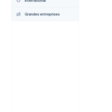
International
Grandes entreprises
Stripe Sessions 2026
Découvrez comment
Stripe construit
l’infrastructure
économique de l’IA.
Regarder la vidéo