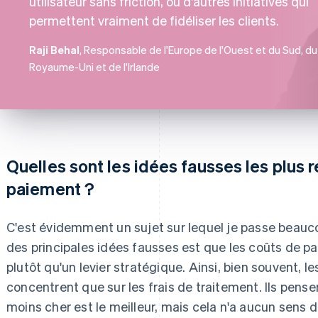
utilisateur sans friction, ou d'autres initiatives qui
permettent vraiment de fidéliser les clients.
Raji Behal
, Responsable de l'Europe de l'Ouest et du Sud, du
Royaume-Uni et de l'Irlande
Quelles sont les idées fausses les plus 
paiement ?
C'est évidemment un sujet sur lequel je passe beauc
des principales idées fausses est que les coûts de p
plutôt qu'un levier stratégique. Ainsi, bien souvent, l
concentrent que sur les frais de traitement. Ils pens
moins cher est le meilleur, mais cela n'a aucun sens da