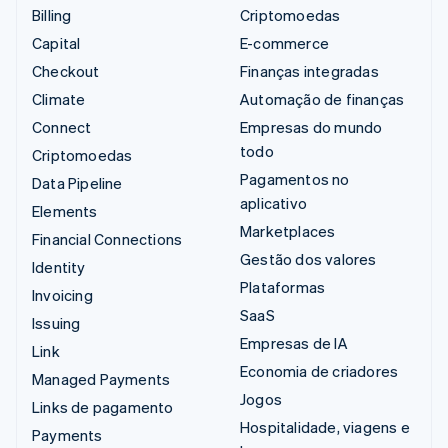
Billing
Criptomoedas
Capital
E-commerce
Checkout
Finanças integradas
Climate
Automação de finanças
Connect
Empresas do mundo
todo
Criptomoedas
Pagamentos no
Data Pipeline
aplicativo
Elements
Marketplaces
Financial Connections
Gestão dos valores
Identity
Plataformas
Invoicing
SaaS
Issuing
Empresas de IA
Link
Economia de criadores
Managed Payments
Jogos
Links de pagamento
Hospitalidade, viagens e
Payments