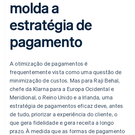
molda a
flexíveis de IU
Recognition
Marketplaces
Gerenciar assinaturas
Formas de
Automação
Plano de ação do
Gestão dos valores
Ofereça cobrança por
pagamento
contábil
produto
Plataformas
uso
estratégia de
Acesso a mais
Stripe Sigma
Conferência anual das
SaaS
Emita cartões
de 125
Relatórios
sessões
respaldados por
Terminal
personalizados
Carreiras
stablecoins
pagamento
Pagamentos
Data Pipeline
Sala de imprensa
Provisione e gerencie
presenciais
Sincronização
Stripe Press
serviços com agentes
Por setor
Authorization
de dados
Boost
Otimizações
Empresas de IA
A otimização de pagamentos é
de aceitação
Economia de criadores
Contato
Recursos
Link
frequentemente vista como uma questão de
Checkout
Jogos
Fale com a equipe de
Hospitalidade, viagens
Integrações de
minimização de custos. Mas para Raji Behal,
acelerado
vendas
e lazer
aplicativos
Financial
Seja um parceiro
chefe da Klarna para a Europa Ocidental e
Seguros
Exemplos de códigos
Connections
Mídia e entretenimento
Blog de
Dados de
Meridional, o Reino Unido e a Irlanda, uma
desenvolvedores
contas
estratégia de pagamentos eficaz deve, antes
Organizações sem fins
Status da API
vinculadas
lucrativos
de tudo, priorizar a experiência do cliente, o
Serviços profissionais
que gera fidelidade e gera receita a longo
Setor público
Mais
Varejo
prazo. À medida que as formas de pagamento
Product roadmap