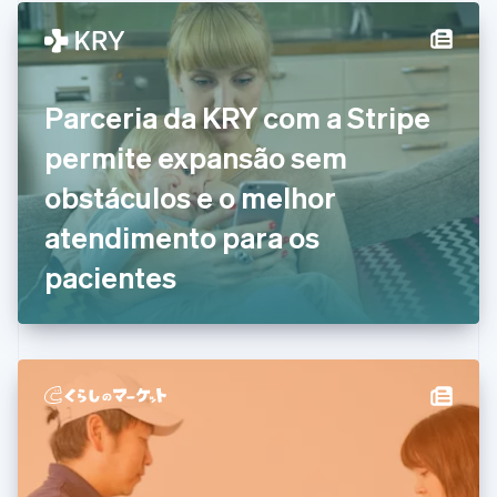
English
Français
China continental
简体中文
English
Chipre
English
Parceria da KRY com a Stripe
Croácia
English
Italiano
permite expansão sem
Dinamarca
obstáculos e o melhor
English
Emirados Árabes Unidos
atendimento para os
English
Eslováquia
pacientes
English
Eslovênia
English
Italiano
Espanha
Español
English
Estados Unidos
English
Español
简体中文
Estônia
English
Finlândia