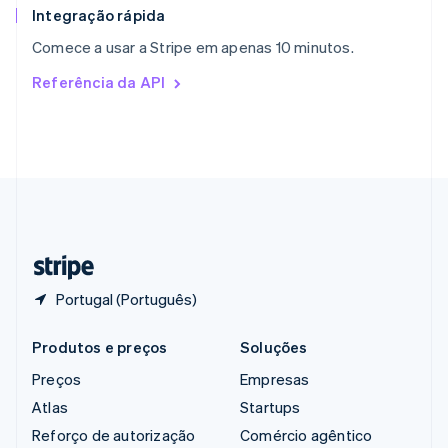
English
Integração rápida
República Tcheca
Comece a usar a Stripe em apenas 10 minutos.
English
Romênia
Referência da API
English
Singapura
English
简体中文
Suécia
Svenska
English
Suíça
Deutsch
Français
Italiano
English
Tailândia
ไทย
English
Portugal (Português)
Produtos e preços
Soluções
Preços
Empresas
Atlas
Startups
Reforço de autorização
Comércio agêntico