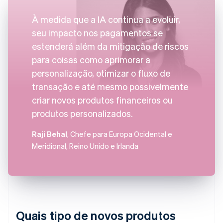
À medida que a IA continua a evoluir,
seu impacto nos pagamentos se
estenderá além da mitigação de riscos
para coisas como aprimorar a
personalização, otimizar o fluxo de
transação e até mesmo possivelmente
criar novos produtos financeiros ou
produtos personalizados.
Raji Behal
, Chefe para Europa Ocidental e
Meridional, Reino Unido e Irlanda
Quais tipo de novos produtos