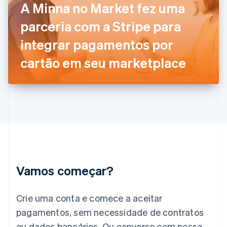
A Minna no Market fez uma
English
Svenska
França
parceria com a Stripe para
Français
English
Gibraltar
integrar pagamentos por
English
Grécia
cartão em seu marketplace
English
Hungria
English
Índia
English
Irlanda
English
Itália
Italiano
English
Japão
Vamos começar?
日本語
English
Letônia
English
Crie uma conta e comece a aceitar
Liechtenstein
pagamentos, sem necessidade de contratos
Deutsch
English
Lituânia
ou dados bancários. Ou converse com nossa