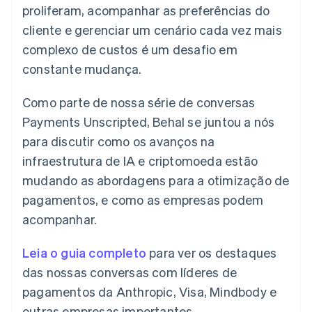
proliferam, acompanhar as preferências do
Veja o que está chegando
cliente e gerenciar um cenário cada vez mais
Radar
Ecossistema
Prevenção de fraudes
complexo de custos é um desafio em
Parceiros
Atlas
constante mudança.
Stripe App Marketplace
Incorporação de startups
Climate
Como parte de nossa série de conversas
Remoção de carbono
Payments Unscripted, Behal se juntou a nós
Identity
para discutir como os avanços na
Verificação de identidade
infraestrutura de IA e criptomoeda estão
mudando as abordagens para a otimização de
pagamentos, e como as empresas podem
acompanhar.
Stripe Sessions 2026
Veja como a Stripe está construindo a infraestrutura econ
Leia o guia completo
para ver os destaques
Assista agora
das nossas conversas com líderes de
pagamentos da Anthropic, Visa, Mindbody e
outras empresas importantes.