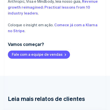
Anthropic, Visa e Mindbody, leia nosso guia,
Revenue
growth reimagined: Practical lessons from 10
industry leaders
.
Coloque o insight em ação.
Comece já com a Klarna
no Stripe
.
Vamos começar?
Alemanha
Fale com a equipe de vendas
Deutsch
English
Austrália
English
Áustria
Deutsch
English
Bélgica
Nederlands
Français
Deutsch
English
Brasil
Português
English
Leia mais relatos de clientes
Bulgária
English
Canadá