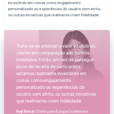
investindo em coisas como engajamento
personalizado ou experiências do usuário sem atrito,
ou outras iniciativas que realmente criam fidelidade.
Trata-se de priorizar o valor vitalício do
cliente em comparação aos ganhos
imediatos. Então, em vez de perseguir
picos de receita de curto prazo,
estamos realmente investindo em
coisas como engajamento
personalizado ou experiências do
usuário sem atrito, ou outras iniciativas
que realmente criam fidelidade.
Raji Behal
, Chefe para Europa Ocidental e