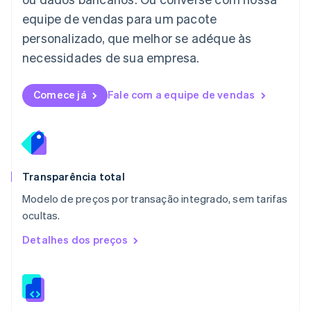
English
equipe de vendas para um pacote
Luxemburgo
personalizado, que melhor se adéque às
Français
Deutsch
English
Malásia
necessidades de sua empresa.
English
简体中文
Malta
English
Comece já
Fale com a equipe de vendas
México
Español
English
Noruega
English
Nova Zelândia
English
Transparência total
Países Baixos
Modelo de preços por transação integrado, sem tarifas
Nederlands
English
ocultas.
Polônia
English
Detalhes dos preços
Portugal
Português
English
RAE de Hong Kong, China
English
简体中文
Reino Unido