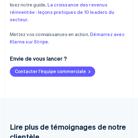
lisez notre guide,
La croissance des revenus
réinventée : leçons pratiques de 10 leaders du
secteur
.
Mettez vos connaissances en action.
Démarrez avec
Klarna sur Stripe
.
Envie de vous lancer ?
Contacter l'équipe commerciale
Allemagne
Deutsch
English
Australie
English
Autriche
Deutsch
English
Belgique
Nederlands
Français
Deutsch
English
Brésil
Lire plus de témoignages de notre
Português
English
clientèle
Bulgarie