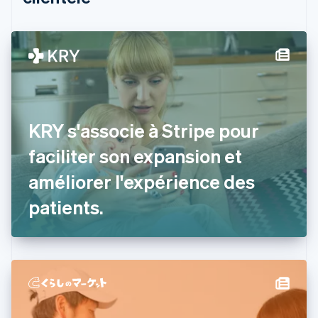
English
Canada
English
Français
Chine continentale
简体中文
English
Chypre
English
Croatie
English
Italiano
KRY s'associe à Stripe pour
Danemark
faciliter son expansion et
English
Émirats arabes unis
améliorer l'expérience des
English
Espagne
patients.
Español
English
Estonie
English
États-Unis
English
Español
简体中文
Finlande
English
Svenska
France