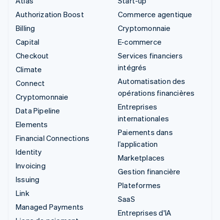
Atlas
Start-up
Authorization Boost
Commerce agentique
Billing
Cryptomonnaie
Capital
E-commerce
Checkout
Services financiers
intégrés
Climate
Automatisation des
Connect
opérations financières
Cryptomonnaie
Entreprises
Data Pipeline
internationales
Elements
Paiements dans
Financial Connections
l’application
Identity
Marketplaces
Invoicing
Gestion financière
Issuing
Plateformes
Link
SaaS
Managed Payments
Entreprises d'IA