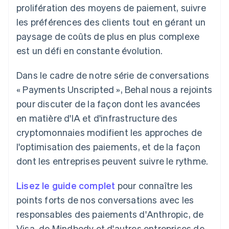
prolifération des moyens de paiement, suivre
Découvrez les prochaines évolutions
Commerce en ligne
les préférences des clients tout en gérant un
Radar
Prévention de la fraude
paysage de coûts de plus en plus complexe
Écosystème
Atlas
est un défi en constante évolution.
Constitution de start-up
Partenaires
Climate
Dans le cadre de notre série de conversations
Stripe App Marketplace
Élimination du carbone
« Payments Unscripted », Behal nous a rejoints
Identity
pour discuter de la façon dont les avancées
Vérification de l'identité
en matière d'IA et d'infrastructure des
cryptomonnaies modifient les approches de
l'optimisation des paiements, et de la façon
dont les entreprises peuvent suivre le rythme.
Stripe Sessions 2026
Découvrez comment Stripe construit l’infrastructure écono
Lisez le guide complet
pour connaître les
Regarder la vidéo
points forts de nos conversations avec les
responsables des paiements d'Anthropic, de
Visa, de Mindbody et d'autres entreprises de