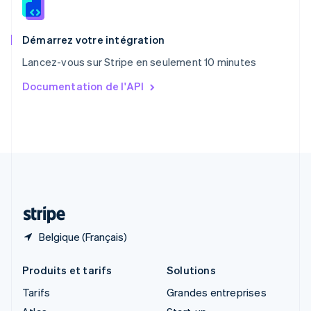
English
Royaume-Uni
English
Démarrez votre intégration
Singapour
Lancez-vous sur Stripe en seulement 10 minutes
English
简体中文
Slovaquie
Documentation de l'API
English
Slovénie
English
Italiano
Suède
Svenska
English
Suisse
Deutsch
Français
Italiano
English
Thaïlande
ไทย
English
Belgique (Français)
Produits et tarifs
Solutions
Tarifs
Grandes entreprises