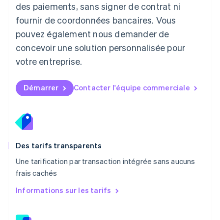
des paiements, sans signer de contrat ni
Français
Deutsch
English
Malaisie
fournir de coordonnées bancaires. Vous
English
简体中文
pouvez également nous demander de
Malte
concevoir une solution personnalisée pour
English
Mexique
votre entreprise.
Español
English
Norvège
English
Démarrer
Contacter l'équipe commerciale
Nouvelle-Zélande
English
Pays-Bas
Nederlands
English
Pologne
English
Des tarifs transparents
Portugal
Une tarification par transaction intégrée sans aucuns
Português
English
frais cachés
R.A.S. de Hong Kong, Chine
English
简体中文
Informations sur les tarifs
République tchèque
English
Roumanie