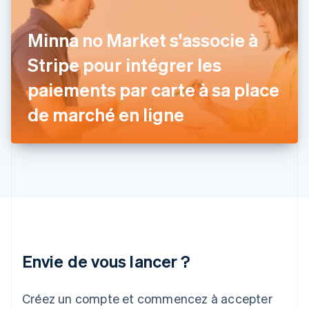
Français
English
Gibraltar
Minna no Market s'associe à
English
Grèce
Stripe pour intégrer les
English
Hongrie
paiements par carte à sa place
English
Inde
de marché en ligne
English
Irlande
English
Italie
Italiano
English
Japon
日本語
English
Lettonie
English
Liechtenstein
Envie de vous lancer ?
Deutsch
English
Lituanie
English
Créez un compte et commencez à accepter
Luxembourg