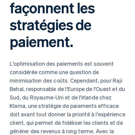
façonnent les
UI flexibles
Recognition
l’application
Gérer des
Moyens de
Comptabilité
Entreprise
Marketplaces
abonnements
paiement
automatisée
Gestion financière
Proposer une
stratégies de
Accès à plus
Stripe Sigma
Feuille de route
Plateformes
facturation à l'usage
de 125
Rapports
produits
SaaS
Émettre des cartes
Terminal
personnalisés
Sessions : conférence
bancaires adossées à
paiement.
Paiements en
Data Pipeline
annuelle
des stablecoins
personne
Synchronisation
Carrières
Fournir et gérer des
Authorization
des données
Communiqués de
services avec des
Par secteur
Boost
presse
agents
Acceptation
Stripe Press
L'optimisation des paiements est souvent
optimisée
Entreprises d'IA
Link
Économie des
considérée comme une question de
Paiements
créateurs
Ressources
Jeux
minimisation des coûts. Cependant, pour Raji
accélérés
Contact
Hôtellerie, voyages et
Financial
Behal, responsable de l'Europe de l'Ouest et du
loisirs
Intégrations
Connections
Contacter notre équipe
Assurance
d'applications
Comptes
Sud, du Royaume-Uni et de l'Irlande chez
Médias et
Exemples de code
financiers
Devenir partenaire
Klarna, une stratégie de paiements efficace
divertissements
Blog des développeurs
associés
Organisations à but
doit avant tout donner la priorité à l'expérience
non lucratif
État de l'API
client, qui permet de fidéliser les clients et de
Services aux
Plus
entreprises
générer des revenus à long terme. Avec la
Product roadmap
Secteur public