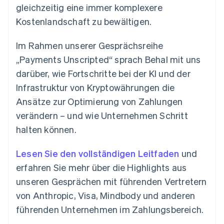
Betrugsprävention
gleichzeitig eine immer komplexere
Ecosystem
Atlas
Kostenlandschaft zu bewältigen.
Start-up-Gründung
Partner
Stripe App-Marktplatz
Climate
Im Rahmen unserer Gesprächsreihe
CO₂-Entnahme
„Payments Unscripted“ sprach Behal mit uns
Identity
darüber, wie Fortschritte bei der KI und der
Online-Identitätsprüfung
Infrastruktur von Kryptowährungen die
Ansätze zur Optimierung von Zahlungen
verändern – und wie Unternehmen Schritt
halten können.
Stripe-Sessions 2026
Erfahren Sie, wie Stripe Lösungen für die W
Lesen Sie den vollständigen Leitfaden
und
Jetzt ansehen
erfahren Sie mehr über die Highlights aus
unseren Gesprächen mit führenden Vertretern
von Anthropic, Visa, Mindbody und anderen
führenden Unternehmen im Zahlungsbereich.