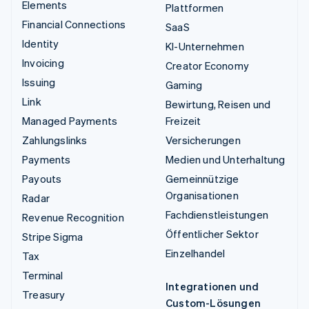
Elements
Plattformen
Financial Connections
SaaS
Identity
KI-Unternehmen
Invoicing
Creator Economy
Issuing
Gaming
Link
Bewirtung, Reisen und
Managed Payments
Freizeit
Zahlungslinks
Versicherungen
Payments
Medien und Unterhaltung
Payouts
Gemeinnützige
Organisationen
Radar
Fachdienstleistungen
Revenue Recognition
Öffentlicher Sektor
Stripe Sigma
Einzelhandel
Tax
Terminal
Integrationen und
Treasury
Custom-Lösungen