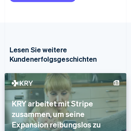
Nederlands
Français
Deutsch
English
Brasilien
Português
English
Bulgarien
English
Dänemark
English
Deutschland
Lesen Sie weitere
Deutsch
English
Estland
Kundenerfolgsgeschichten
English
Festlandchina
简体中文
English
Finnland
English
Svenska
Frankreich
Français
English
KRY arbeitet mit Stripe
Gibraltar
English
zusammen, um seine
Griechenland
English
Expansion reibungslos zu
Indien