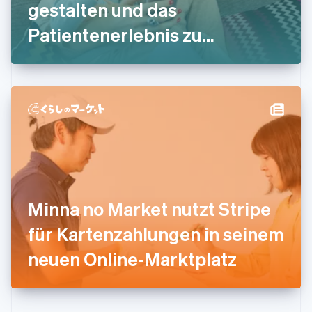
gestalten und das
English
Irland
Patientenerlebnis zu
English
Italien
verbessern
Italiano
English
Japan
日本語
English
Kanada
English
Français
Kroatien
English
Italiano
Lettland
English
Liechtenstein
Deutsch
English
Minna no Market nutzt Stripe
Litauen
für Kartenzahlungen in seinem
English
Luxemburg
neuen Online-Marktplatz
Français
Deutsch
English
Malaysia
English
简体中文
Malta
English