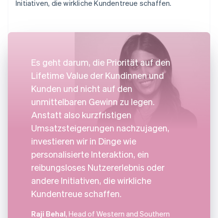
Initiativen, die wirkliche Kundentreue schaffen.
Es geht darum, die Priorität auf den
Lifetime Value der Kundinnen und
Kunden und nicht auf den
unmittelbaren Gewinn zu legen.
Anstatt also kurzfristigen
Umsatzsteigerungen nachzujagen,
investieren wir in Dinge wie
personalisierte Interaktion, ein
reibungsloses Nutzererlebnis oder
andere Initiativen, die wirkliche
Kundentreue schaffen.
Raji Behal
, Head of Western and Southern