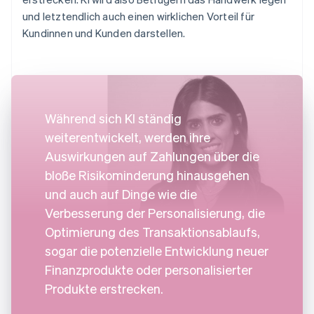
und letztendlich auch einen wirklichen Vorteil für
Kundinnen und Kunden darstellen.
Während sich KI ständig
weiterentwickelt, werden ihre
Auswirkungen auf Zahlungen über die
bloße Risikominderung hinausgehen
und auch auf Dinge wie die
Verbesserung der Personalisierung, die
Optimierung des Transaktionsablaufs,
sogar die potenzielle Entwicklung neuer
Finanzprodukte oder personalisierter
Produkte erstrecken.