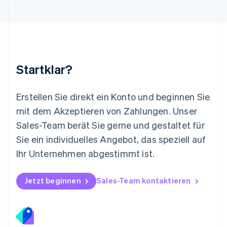
Mexiko
Español
English
Neuseeland
English
Niederlande
Nederlands
English
Startklar?
Norwegen
English
Österreich
Erstellen Sie direkt ein Konto und beginnen Sie
Deutsch
English
mit dem Akzeptieren von Zahlungen. Unser
Polen
Sales-Team berät Sie gerne und gestaltet für
English
Portugal
Sie ein individuelles Angebot, das speziell auf
Português
English
Ihr Unternehmen abgestimmt ist.
Rumänien
English
Schweden
Jetzt beginnen
Sales-Team kontaktieren
Svenska
English
Schweiz
Deutsch
Français
Italiano
English
Singapur
English
简体中文