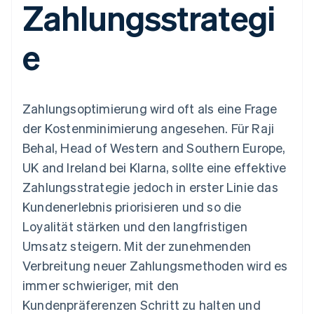
Zahlungsstrategi
Data Pipeline
Geldmanagement
Marktplatz auf
Zugriff auf mehr als
Datensynchronisierung
Produkt-Roadmap
Plattformen
Grundlagen der
125
Stripe Sessions
SaaS
Abonnementverwaltung
e
Terminal
Karriere
Zahlungen vor Ort
Newsroom
So setzen Sie
Authorization
Stripe Press
nutzungsbasierte
Boost
Abrechnung um
Nach Branche
Optimierung der
Stablecoin-gestützte
Zahlungsoptimierung wird oft als eine Frage
Autorisierungsraten
Karten ausgeben: So
Link
KI-Unternehmen
Kontakt
geht´s
der Kostenminimierung angesehen. Für Raji
Beschleunigter
Creator Economy
Bereitstellung und
Behal, Head of Western and Southern Europe,
Bezahlvorgang
Gaming
Verwaltung von
Sales-Team
Financial
Bewirtung, Reisen und
Diensten mit Agenten
kontaktieren
UK and Ireland bei Klarna, sollte eine effektive
Connections
Freizeit
Partner werden
Verbundene
Versicherungen
Zahlungsstrategie jedoch in erster Linie das
Medien und
Finanzdaten
Kundenerlebnis priorisieren und so die
Unterhaltung
Ressourcen
Gemeinnützige
Loyalität stärken und den langfristigen
Organisationen
Umsatz steigern. Mit der zunehmenden
Fachdienstleistungen
App-Integrationen
Mehr
Öffentlicher Sektor
Code-Beispiele
Verbreitung neuer Zahlungsmethoden wird es
Product roadmap
Einzelhandel
Entwickler-Blog
immer schwieriger, mit den
Ausblick
API-Status
Kundenpräferenzen Schritt zu halten und
Radar