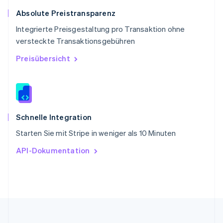
Slowakei
Absolute Preistransparenz
English
Integrierte Preisgestaltung pro Transaktion ohne
Slowenien
versteckte Transaktionsgebühren
English
Italiano
Sonderverwaltungsregion Hongkong,
Preisübersicht
China
English
简体中文
Spanien
Español
English
Thailand
ไทย
English
Schnelle Integration
Tschechische Republik
Starten Sie mit Stripe in weniger als 10 Minuten
English
Ungarn
API-Dokumentation
English
Vereinigte Arabische Emirate
English
Vereinigte Staaten
English
Español
简体中文
Vereinigtes Königreich
English