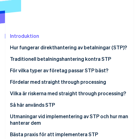
Identitetsverifiering online
Partner
Stripe App Marketplace
Introduktion
Stripe Sessions 2026
Se hur Stripe bygger den ekonomiska inf
Hur fungerar direkthantering av betalningar (STP)?
Titta nu
Traditionell betalningshantering kontra STP
Traditionell betalningshantering
För vilka typer av företag passar STP bäst?
STP
Fördelar med straight through processing
Exempel på de båda processerna
Finjusterade operativa funktioner
Vilka är riskerna med straight through processing?
Lägre kostnader
Systemfel
Så här används STP
Mer precisa data
Minskad tillsyn
Betalningshantering
Utmaningar vid implementering av STP och hur man
hanterar dem
Bättre kundupplevelse
Implementeringskostnader
Värdepappershandel
Föråldrade system
Bästa praxis för att implementera STP