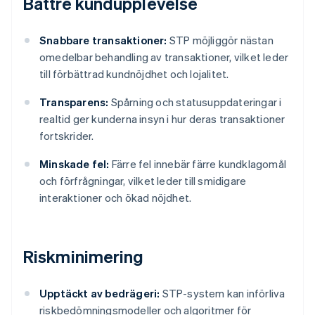
Bättre kundupplevelse
Snabbare transaktioner:
STP möjliggör nästan
omedelbar behandling av transaktioner, vilket leder
till förbättrad kundnöjdhet och lojalitet.
Transparens:
Spårning och statusuppdateringar i
realtid ger kunderna insyn i hur deras transaktioner
fortskrider.
Minskade fel:
Färre fel innebär färre kundklagomål
och förfrågningar, vilket leder till smidigare
interaktioner och ökad nöjdhet.
Riskminimering
Upptäckt av bedrägeri:
STP-system kan införliva
riskbedömningsmodeller och algoritmer för