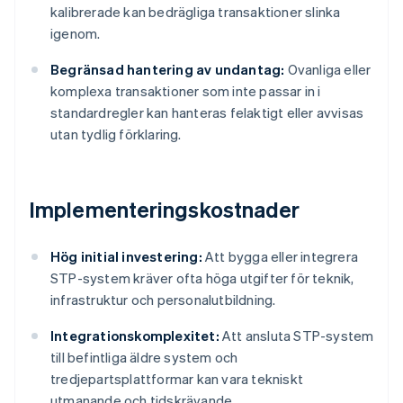
kalibrerade kan bedrägliga transaktioner slinka
igenom.
Begränsad hantering av undantag:
Ovanliga eller
komplexa transaktioner som inte passar in i
standardregler kan hanteras felaktigt eller avvisas
utan tydlig förklaring.
Implementeringskostnader
Hög initial investering:
Att bygga eller integrera
STP-system kräver ofta höga utgifter för teknik,
infrastruktur och personalutbildning.
Integrationskomplexitet:
Att ansluta STP-system
till befintliga äldre system och
tredjepartsplattformar kan vara tekniskt
utmanande och tidskrävande.