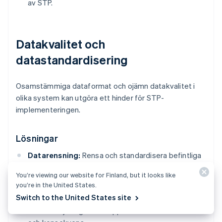
av STP.
Datakvalitet och
datastandardisering
Osamstämmiga dataformat och ojämn datakvalitet i
olika system kan utgöra ett hinder för STP-
implementeringen.
Lösningar
Datarensning:
Rensa och standardisera befintliga
data noggrant för att säkerställa kompatibilitet
You’re viewing our website for Finland, but it looks like
med STP-processer.
you’re in the United States.
Switch to the United States site
Datastyrning:
Upprätta policyer och procedurer
för datastyrning för att upprätthålla datakvalitet