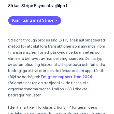
Riskminimering
Säkerhetsexponering
Behandling av försäkringsanspråk
Kostnad
Datakvalitet
Så kan Stripe Payments hjälpa till
Kundkännedom
Motstånd i organisationen
Hantera undantag
Kom igång med Stripe
Datakvalitet och datastandardisering
Optimering av arbetsflöde
Efterlevnad av regelverk
Systemintegration
Straight through processing (STP) är en automatiserad
Övervakning och analys
metod för att slutföra transaktioner som används inom
finansbranschen för att påskynda verksamheten och
Kontinuerlig förbättring
eliminera behovet av manuella ingripanden. Denna typ
av automatisering hjälper till att upptäcka och förhindra
bedrägliga aktiviteter och de förluster som uppstår till
följd av bedrägeri:
Enligt en rapport från 2024
förlorade nästan en tredjedel av de finansiella
organisationerna mer än 1 miljon USD i direkta
bedrägeriförluster.
I den här artikeln förklarar vi hur STP fungerar, dess
fördelar, hur det används, vanliga utmaningar och bästa