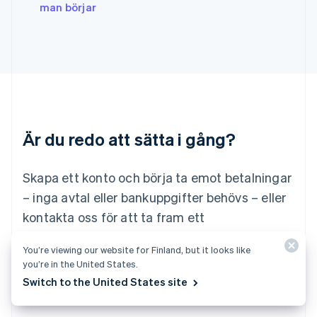
English
Italiano
man börjar
Lettland
English
Liechtenstein
Deutsch
English
Litauen
English
Luxemburg
Français
Deutsch
English
Är du redo att sätta i gång?
Malaysia
English
简体中文
Malta
Skapa ett konto och börja ta emot betalningar
English
Mexiko
– inga avtal eller bankuppgifter behövs – eller
Español
English
kontakta oss för att ta fram ett
Nederländerna
specialanpassat paket för ditt företag.
Nederlands
English
You’re viewing our website for Finland, but it looks like
Norge
you’re in the United States.
English
Börja nu
Kontakta säljteamet
Nya Zeeland
Switch to the United States site
English
Polen