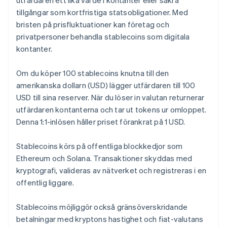
utfärdaren ett lika värde i kontanter eller säkra
tillgångar som kortfristiga statsobligationer. Med
bristen på prisfluktuationer kan företag och
privatpersoner behandla stablecoins som digitala
kontanter.
Om du köper 100 stablecoins knutna till den
amerikanska dollarn (USD) lägger utfärdaren till 100
USD till sina reserver. När du löser in valutan returnerar
utfärdaren kontanterna och tar ut tokens ur omloppet.
Denna 1:1-inlösen håller priset förankrat på 1 USD.
Stablecoins körs på offentliga blockkedjor som
Ethereum och Solana. Transaktioner skyddas med
kryptografi, valideras av nätverket och registreras i en
offentlig liggare.
Stablecoins möjliggör också gränsöverskridande
betalningar med kryptons hastighet och fiat-valutans