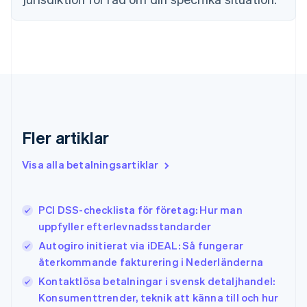
English
Svenska
Frankrike
Français
English
Förenade Arabemiraten
English
Gibraltar
English
Grekland
English
Fler artiklar
Hongkong SAR, Kina
English
简体中文
Indien
Visa alla betalningsartiklar
English
Irland
English
PCI DSS-checklista för företag: Hur man
Italien
uppfyller efterlevnadsstandarder
Italiano
English
Japan
Autogiro initierat via iDEAL: Så fungerar
日本語
English
återkommande fakturering i Nederländerna
Kanada
Kontaktlösa betalningar i svensk detaljhandel:
English
Français
Konsumenttrender, teknik att känna till och hur
Kroatien