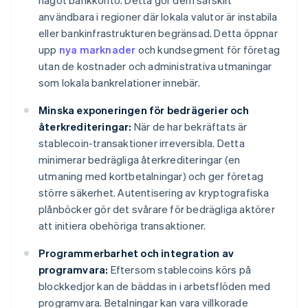
något bankkonto. Detta gör dem särskilt
användbara i regioner där lokala valutor är instabila
eller bankinfrastrukturen begränsad. Detta öppnar
upp
nya marknader
och kundsegment för företag
utan de kostnader och administrativa utmaningar
som lokala bankrelationer innebär.
Minska exponeringen för bedrägerier och
återkrediteringar:
När de har bekräftats är
stablecoin-transaktioner irreversibla. Detta
minimerar bedrägliga återkrediteringar (en
utmaning med kortbetalningar) och ger företag
större säkerhet. Autentisering av kryptografiska
plånböcker gör det svårare för bedrägliga aktörer
att initiera obehöriga transaktioner.
Programmerbarhet och integration av
programvara:
Eftersom stablecoins körs på
blockkedjor kan de bäddas in i arbetsflöden med
programvara. Betalningar kan vara villkorade