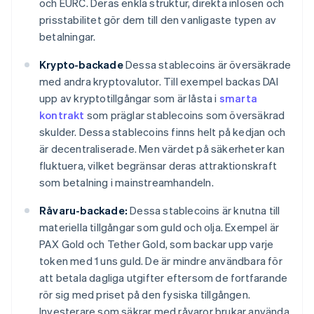
och EURC. Deras enkla struktur, direkta inlösen och
prisstabilitet gör dem till den vanligaste typen av
betalningar.
Krypto-backade
Dessa stablecoins är översäkrade
med andra kryptovalutor. Till exempel backas DAI
upp av kryptotillgångar som är låsta i
smarta
kontrakt
som präglar stablecoins som översäkrad
skulder. Dessa stablecoins finns helt på kedjan och
är decentraliserade. Men värdet på säkerheter kan
fluktuera, vilket begränsar deras attraktionskraft
som betalning i mainstreamhandeln.
Råvaru-backade:
Dessa stablecoins är knutna till
materiella tillgångar som guld och olja. Exempel är
PAX Gold och Tether Gold, som backar upp varje
token med 1 uns guld. De är mindre användbara för
att betala dagliga utgifter eftersom de fortfarande
rör sig med priset på den fysiska tillgången.
Investerare som säkrar med råvaror brukar använda