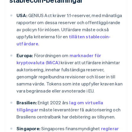
USA:
GENIUS Act kräver 1:1-reserver, med månatliga
rapporter om dessa reserver och offentliggörande
av policyn för inlösen. Utfärdare måste också
uppfylla kriterierna för en
tillåten stablecoin-
utfärdare
.
Europa:
Förordningen om
marknader för
kryptovaluta (MiCA)
kräver att utfärdare inhämtar
auktorisering, innehar fullständiga reserver,
genomgår regelbundna revisioner och löser in till
samma värde. Tokens som inte uppfyller kraven kan
vara begränsade eller avnoterade i EU.
Brasilien:
Enligt 2022 års
lag om virtuella
tillgångar
måste leverantörer få auktorisering och
Brasiliens centralbank har debitering av tillsynen.
Singapore:
Singapores finansmyndighet
reglerar