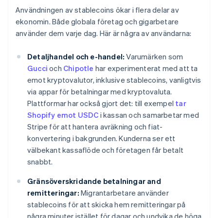
Användningen av stablecoins ökar i flera delar av
ekonomin. Både globala företag och gigarbetare
använder dem varje dag. Här är några av användarna:
Detaljhandel och e-handel:
Varumärken som
Gucci
och
Chipotle
har experimenterat med att ta
emot kryptovalutor, inklusive stablecoins, vanligtvis
via appar för betalningar med kryptovaluta.
Plattformar har också gjort det: till exempel
tar
Shopify emot USDC
i kassan och samarbetar med
Stripe för att hantera avräkning och fiat-
konvertering i bakgrunden. Kunderna ser ett
välbekant kassaflöde och företagen får betalt
snabbt.
Gränsöverskridande betalningar and
remitteringar:
Migrantarbetare använder
stablecoins för att skicka hem remitteringar på
några minuter istället för dagar och undvika de höga