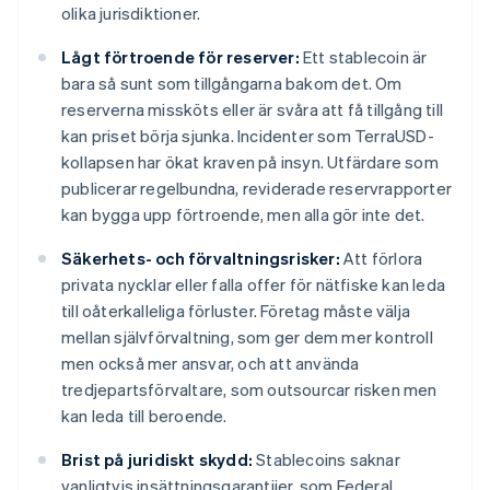
olika jurisdiktioner.
Lågt förtroende för reserver:
Ett stablecoin är
bara så sunt som tillgångarna bakom det. Om
reserverna missköts eller är svåra att få tillgång till
kan priset börja sjunka. Incidenter som TerraUSD-
kollapsen har ökat kraven på insyn. Utfärdare som
publicerar regelbundna, reviderade reservrapporter
kan bygga upp förtroende, men alla gör inte det.
Säkerhets- och förvaltningsrisker:
Att förlora
privata nycklar eller falla offer för nätfiske kan leda
till oåterkalleliga förluster. Företag måste välja
mellan självförvaltning, som ger dem mer kontroll
men också mer ansvar, och att använda
tredjepartsförvaltare, som outsourcar risken men
kan leda till beroende.
Brist på juridiskt skydd:
Stablecoins saknar
vanligtvis insättningsgarantiier, som Federal