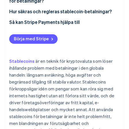
för betalningar?
Hur säkras och regleras stablecoin-betalningar?
Så förblir betalningar säkra i nätverket
Så kan Stripe Payments hjälpa till
Hur olika regioner reglerar stablecoin-betalningar
Börja med Stripe
Stablecoins
är en teknik för kryptovaluta som löser
ihållande problem med betalningar i den globala
handeln: långsam avräkning, höga avgifter och
begränsad tillgång till stabila valutor. Stablecoins
förkroppsligar idén om pengar som kan röra sig med
internets hastighet utan att förlora sitt värde, och de
driver företagsöverföringar av fritt kapital, e-
handelswebbplatser och mycket annat. Att använda
stablecoins för betalningar är inte helt problemfritt,
men blandningen av förutsägbarhet och