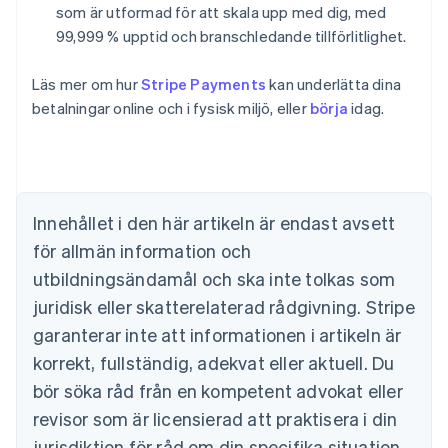
som är utformad för att skala upp med dig, med
99,999 % upptid och branschledande tillförlitlighet.
Läs mer om hur
Stripe Payments
kan underlätta dina
betalningar online och i fysisk miljö, eller
börja
idag.
Australien
English
Belgien
Nederlands
Français
Deutsch
English
Brasilien
Português
English
Innehållet i den här artikeln är endast avsett
Bulgarien
för allmän information och
English
Cypern
utbildningsändamål och ska inte tolkas som
English
juridisk eller skatterelaterad rådgivning. Stripe
Danmark
garanterar inte att informationen i artikeln är
English
Estland
korrekt, fullständig, adekvat eller aktuell. Du
English
bör söka råd från en kompetent advokat eller
Fastlandskina
revisor som är licensierad att praktisera i din
简体中文
English
Finland
jurisdiktion för råd om din specifika situation.